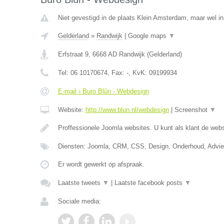
Niet gevestigd in de plaats Klein Amsterdam, maar wel in
Gelderland
»
Randwijk
|
Google maps
▼
Erfstraat 9
,
6668 AD
Randwijk
(
Gelderland
)
Tel:
06 10170674
, Fax:
-
, KvK:
09199934
E-mail › Buro Blûn - Webdesign
Website:
http://www.blun.nl/webdesign
|
Screenshot
▼
Proffessionele Joomla websites. U kunt als klant de webs
Diensten: Joomla, CRM, CSS, Design, Onderhoud, Advi
Er wordt gewerkt op afspraak.
Laatste tweets
▼
|
Laatste facebook posts
▼
Sociale media: