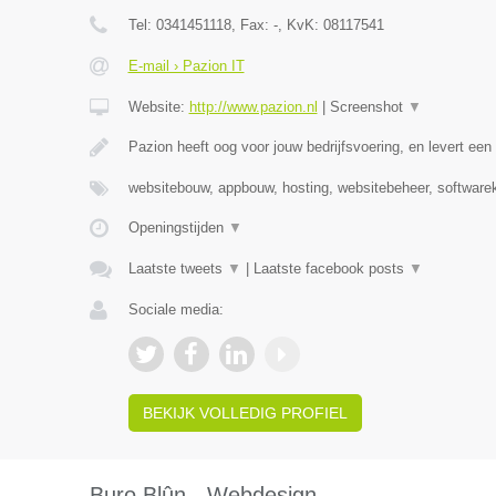
Tel:
0341451118
, Fax:
-
, KvK:
08117541
E-mail › Pazion IT
Website:
http://www.pazion.nl
|
Screenshot
▼
Pazion heeft oog voor jouw bedrijfsvoering, en levert e
websitebouw, appbouw, hosting, websitebeheer, software
Openingstijden
▼
Laatste tweets
▼
|
Laatste facebook posts
▼
Sociale media:
BEKIJK VOLLEDIG PROFIEL
Buro Blûn - Webdesign