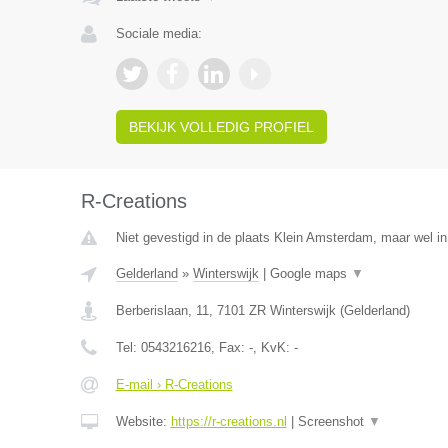
Sociale media:
BEKIJK VOLLEDIG PROFIEL
R-Creations
Niet gevestigd in de plaats Klein Amsterdam, maar wel in
Gelderland
»
Winterswijk
|
Google maps
▼
Berberislaan, 11
,
7101 ZR
Winterswijk
(
Gelderland
)
Tel:
0543216216
, Fax:
-
, KvK:
-
E-mail › R-Creations
Website:
https://r-creations.nl
|
Screenshot
▼