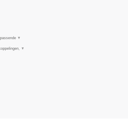
en passende
▼
koppelingen,
▼