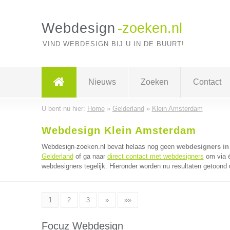
Webdesign
-zoeken.nl
VIND WEBDESIGN BIJ U IN DE BUURT!
Nieuws
Zoeken
Contact
U bent nu hier:
Home
»
Gelderland
»
Klein Amsterdam
Webdesign Klein Amsterdam
Webdesign-zoeken.nl bevat helaas nog geen
webdesigners in
Gelderland
of ga naar
direct contact met webdesigners
om via é
webdesigners tegelijk. Hieronder worden nu resultaten getoond u
1
2
3
»
»»
Focuz Webdesign