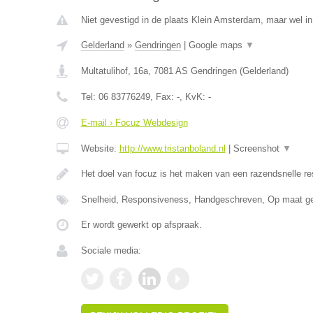
Niet gevestigd in de plaats Klein Amsterdam, maar wel in
Gelderland
»
Gendringen
|
Google maps
▼
Multatulihof, 16a
,
7081 AS
Gendringen
(
Gelderland
)
Tel:
06 83776249
, Fax:
-
, KvK:
-
E-mail › Focuz Webdesign
Website:
http://www.tristanboland.nl
|
Screenshot
▼
Het doel van focuz is het maken van een razendsnelle r
Snelheid, Responsiveness, Handgeschreven, Op maat g
Er wordt gewerkt op afspraak.
Sociale media: