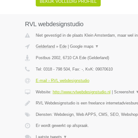
BEKIJK VOLLEDIG PROFIEL
RVL webdesignstudio
Niet gevestigd in de plaats Klein Amsterdam, maar wel in
Gelderland
»
Ede
|
Google maps
▼
Postbus 2002
,
6710 CA
Ede
(
Gelderland
)
Tel:
0318 - 798 504
, Fax:
-
, KvK:
09070610
E-mail › RVL webdesignstudio
Website:
http://www.rvlwebdesignstudio.nl
|
Screenshot
RVL Webdesignstudio is een freelance internetadviesbure
Diensten: Webdesign, Web APPS, CMS, SEO, Webshops
Er wordt gewerkt op afspraak.
Laatste tweets
▼