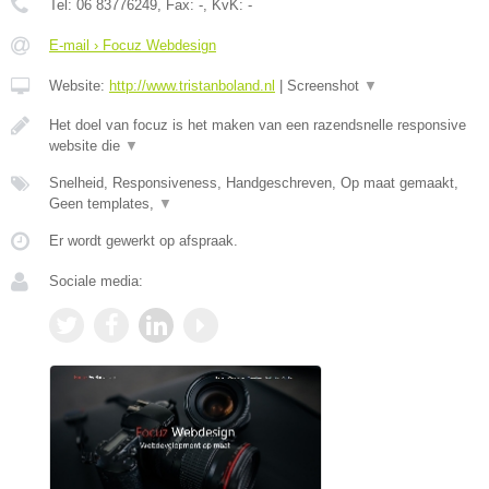
Tel:
06 83776249
, Fax:
-
, KvK:
-
E-mail › Focuz Webdesign
Website:
http://www.tristanboland.nl
|
Screenshot
▼
Het doel van focuz is het maken van een razendsnelle responsive
website die
▼
Snelheid, Responsiveness, Handgeschreven, Op maat gemaakt,
Geen templates,
▼
Er wordt gewerkt op afspraak.
Sociale media: