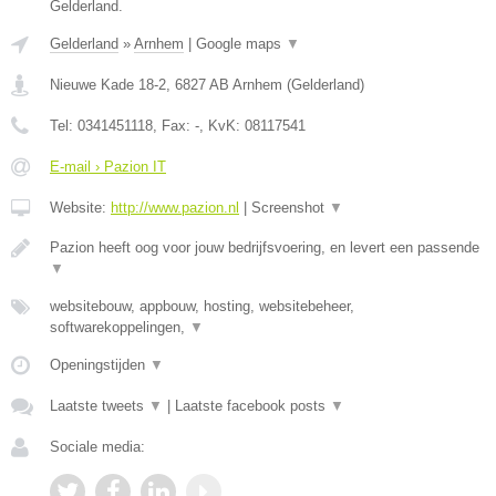
Gelderland.
Gelderland
»
Arnhem
|
Google maps
▼
Nieuwe Kade 18-2
,
6827 AB
Arnhem
(
Gelderland
)
Tel:
0341451118
, Fax:
-
, KvK:
08117541
E-mail › Pazion IT
Website:
http://www.pazion.nl
|
Screenshot
▼
Pazion heeft oog voor jouw bedrijfsvoering, en levert een passende
▼
websitebouw, appbouw, hosting, websitebeheer,
softwarekoppelingen,
▼
Openingstijden
▼
Laatste tweets
▼
|
Laatste facebook posts
▼
Sociale media: