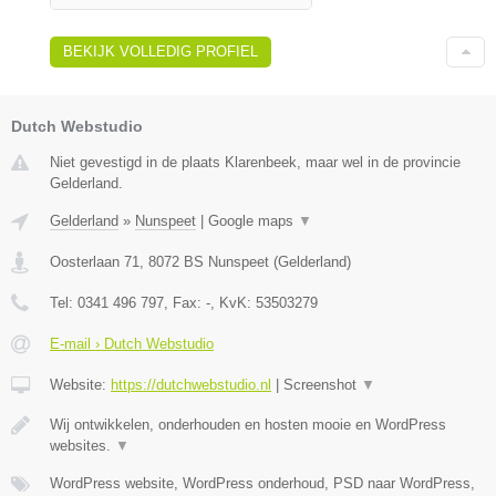
BEKIJK VOLLEDIG PROFIEL
Dutch Webstudio
Niet gevestigd in de plaats Klarenbeek, maar wel in de provincie
Gelderland.
Gelderland
»
Nunspeet
|
Google maps
▼
Oosterlaan 71
,
8072 BS
Nunspeet
(
Gelderland
)
Tel:
0341 496 797
, Fax:
-
, KvK:
53503279
E-mail › Dutch Webstudio
Website:
https://dutchwebstudio.nl
|
Screenshot
▼
Wij ontwikkelen, onderhouden en hosten mooie en WordPress
websites.
▼
WordPress website, WordPress onderhoud, PSD naar WordPress,