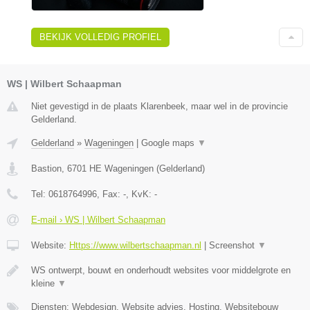
BEKIJK VOLLEDIG PROFIEL
WS | Wilbert Schaapman
Niet gevestigd in de plaats Klarenbeek, maar wel in de provincie
Gelderland.
Gelderland
»
Wageningen
|
Google maps
▼
Bastion
,
6701 HE
Wageningen
(
Gelderland
)
Tel:
0618764996
, Fax:
-
, KvK:
-
E-mail › WS | Wilbert Schaapman
Website:
Https://www.wilbertschaapman.nl
|
Screenshot
▼
WS ontwerpt, bouwt en onderhoudt websites voor middelgrote en
kleine
▼
Diensten: Webdesign, Website advies, Hosting, Websitebouw