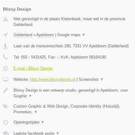
Blissy Design
Niet gevestigd in de plaats Klarenbeek, maar wel in de provincie
Gelderland.
Gelderland
»
Apeldoorn
|
Google maps
▼
Laan van de mensenrechten 180
,
7331 VV
Apeldoorn
(
Gelderland
)
Tel:
055 - 5431425
, Fax:
-
, KvK:
Apeldoorn 08164190
E-mail › Blissy Design
Website:
http://www.blissydesign.nl
|
Screenshot
▼
Blissy Design is een ontwerp studio, gevestigd in Apeldoorn, voor
Graphic
▼
Custom Graphic & Web Design, Corporate Identity (Huisstijl),
Promotion,
▼
Openingstijden
▼
Laatste facebook posts
▼