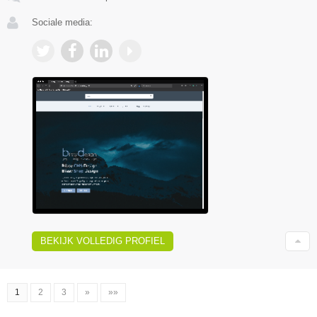
Sociale media:
BEKIJK VOLLEDIG PROFIEL
1
2
3
»
»»