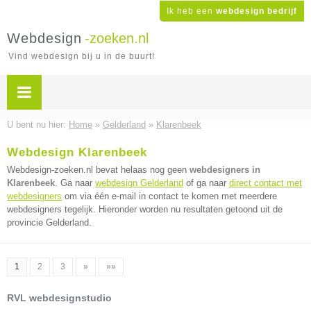
Ik heb een
webdesign bedrijf
Webdesign
-zoeken.nl
Vind webdesign bij u in de buurt!
U bent nu hier:
Home
»
Gelderland
»
Klarenbeek
Webdesign Klarenbeek
Webdesign-zoeken.nl bevat helaas nog geen
webdesigners in
Klarenbeek
. Ga naar
webdesign Gelderland
of ga naar
direct contact met
webdesigners
om via één e-mail in contact te komen met meerdere
webdesigners tegelijk. Hieronder worden nu resultaten getoond uit de
provincie Gelderland.
1
2
3
»
»»
RVL webdesignstudio