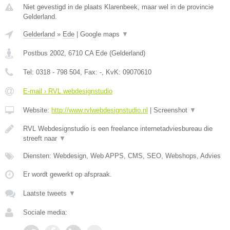
Niet gevestigd in de plaats Klarenbeek, maar wel in de provincie
Gelderland.
Gelderland
»
Ede
|
Google maps
▼
Postbus 2002
,
6710 CA
Ede
(
Gelderland
)
Tel:
0318 - 798 504
, Fax:
-
, KvK:
09070610
E-mail › RVL webdesignstudio
Website:
http://www.rvlwebdesignstudio.nl
|
Screenshot
▼
RVL Webdesignstudio is een freelance internetadviesbureau die
streeft naar
▼
Diensten: Webdesign, Web APPS, CMS, SEO, Webshops, Advies
Er wordt gewerkt op afspraak.
Laatste tweets
▼
Sociale media: