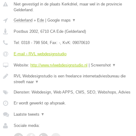
Niet gevestigd in de plaats Kerkdriel, maar wel in de provincie
Gelderland.
Gelderland
»
Ede
|
Google maps
▼
Postbus 2002
,
6710 CA
Ede
(
Gelderland
)
Tel:
0318 - 798 504
, Fax:
-
, KvK:
09070610
E-mail › RVL webdesignstudio
Website:
http://www.rvlwebdesignstudio.nl
|
Screenshot
▼
RVL Webdesignstudio is een freelance internetadviesbureau die
streeft naar
▼
Diensten: Webdesign, Web APPS, CMS, SEO, Webshops, Advies
Er wordt gewerkt op afspraak.
Laatste tweets
▼
Sociale media: