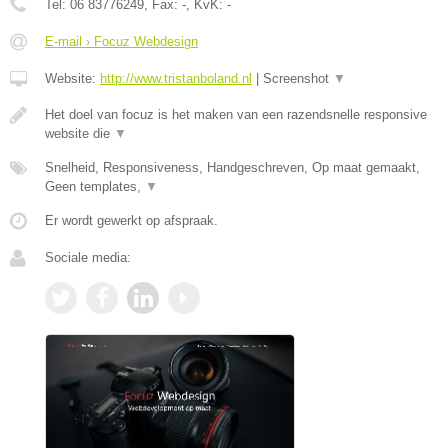
Tel:
06 83776249
, Fax:
-
, KvK:
-
E-mail › Focuz Webdesign
Website:
http://www.tristanboland.nl
|
Screenshot
▼
Het doel van focuz is het maken van een razendsnelle responsive
website die
▼
Snelheid, Responsiveness, Handgeschreven, Op maat gemaakt,
Geen templates,
▼
Er wordt gewerkt op afspraak.
Sociale media: