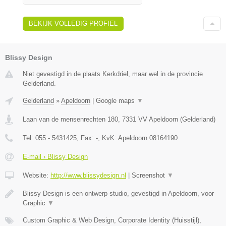
BEKIJK VOLLEDIG PROFIEL
Blissy Design
Niet gevestigd in de plaats Kerkdriel, maar wel in de provincie
Gelderland.
Gelderland
»
Apeldoorn
|
Google maps
▼
Laan van de mensenrechten 180
,
7331 VV
Apeldoorn
(
Gelderland
)
Tel:
055 - 5431425
, Fax:
-
, KvK:
Apeldoorn 08164190
E-mail › Blissy Design
Website:
http://www.blissydesign.nl
|
Screenshot
▼
Blissy Design is een ontwerp studio, gevestigd in Apeldoorn, voor
Graphic
▼
Custom Graphic & Web Design, Corporate Identity (Huisstijl),