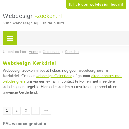
Ik heb een
webdesign bedrijf
Webdesign
-zoeken.nl
Vind webdesign bij u in de buurt!
U bent nu hier:
Home
»
Gelderland
»
Kerkdriel
Webdesign Kerkdriel
Webdesign-zoeken.nl bevat helaas nog geen
webdesigners in
Kerkdriel
. Ga naar
webdesign Gelderland
of ga naar
direct contact met
webdesigners
om via één e-mail in contact te komen met meerdere
webdesigners tegelijk. Hieronder worden nu resultaten getoond uit de
provincie Gelderland.
1
2
3
»
»»
RVL webdesignstudio