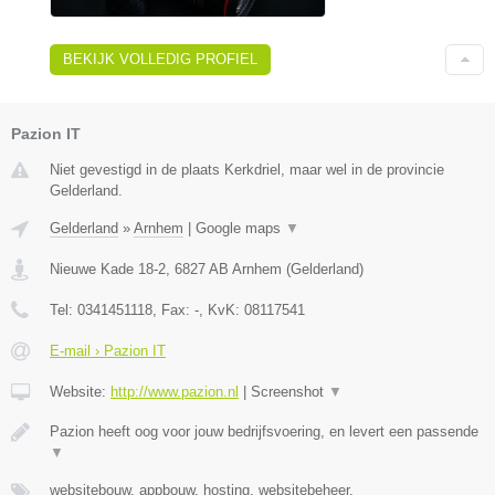
BEKIJK VOLLEDIG PROFIEL
Pazion IT
Niet gevestigd in de plaats Kerkdriel, maar wel in de provincie
Gelderland.
Gelderland
»
Arnhem
|
Google maps
▼
Nieuwe Kade 18-2
,
6827 AB
Arnhem
(
Gelderland
)
Tel:
0341451118
, Fax:
-
, KvK:
08117541
E-mail › Pazion IT
Website:
http://www.pazion.nl
|
Screenshot
▼
Pazion heeft oog voor jouw bedrijfsvoering, en levert een passende
▼
websitebouw, appbouw, hosting, websitebeheer,