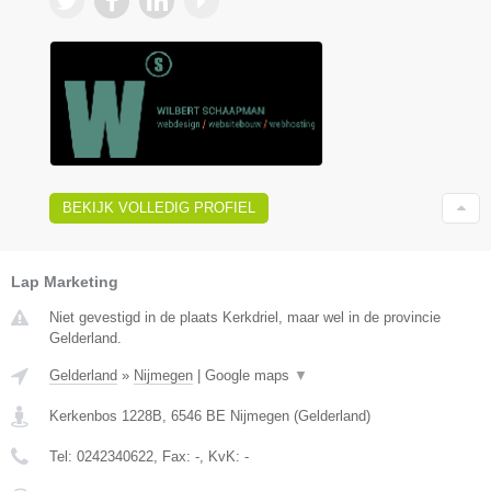
BEKIJK VOLLEDIG PROFIEL
Lap Marketing
Niet gevestigd in de plaats Kerkdriel, maar wel in de provincie
Gelderland.
Gelderland
»
Nijmegen
|
Google maps
▼
Kerkenbos 1228B
,
6546 BE
Nijmegen
(
Gelderland
)
Tel:
0242340622
, Fax:
-
, KvK:
-