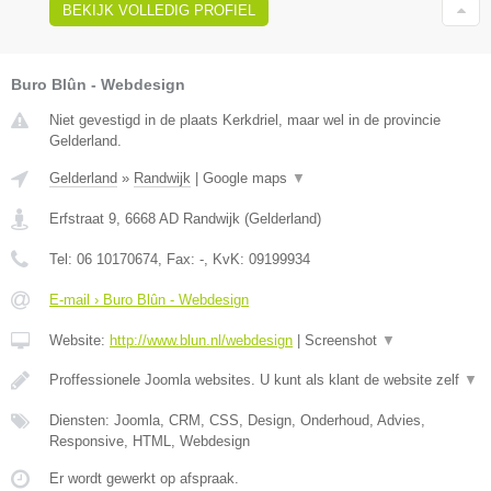
BEKIJK VOLLEDIG PROFIEL
Buro Blûn - Webdesign
Niet gevestigd in de plaats Kerkdriel, maar wel in de provincie
Gelderland.
Gelderland
»
Randwijk
|
Google maps
▼
Erfstraat 9
,
6668 AD
Randwijk
(
Gelderland
)
Tel:
06 10170674
, Fax:
-
, KvK:
09199934
E-mail › Buro Blûn - Webdesign
Website:
http://www.blun.nl/webdesign
|
Screenshot
▼
Proffessionele Joomla websites. U kunt als klant de website zelf
▼
Diensten: Joomla, CRM, CSS, Design, Onderhoud, Advies,
Responsive, HTML, Webdesign
Er wordt gewerkt op afspraak.