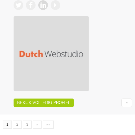
BEKIJK VOLLEDIG PROFIEL
1
2
3
»
»»