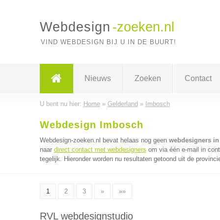
Webdesign
-zoeken.nl
VIND WEBDESIGN BIJ U IN DE BUURT!
Nieuws
Zoeken
Contact
U bent nu hier:
Home
»
Gelderland
»
Imbosch
Webdesign Imbosch
Webdesign-zoeken.nl bevat helaas nog geen
webdesigners in
naar
direct contact met webdesigners
om via één e-mail in con
tegelijk. Hieronder worden nu resultaten getoond uit de provinci
1
2
3
»
»»
RVL webdesignstudio