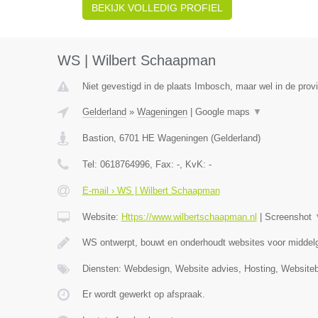
BEKIJK VOLLEDIG PROFIEL
WS | Wilbert Schaapman
Niet gevestigd in de plaats Imbosch, maar wel in de prov
Gelderland
»
Wageningen
|
Google maps
▼
Bastion
,
6701 HE
Wageningen
(
Gelderland
)
Tel:
0618764996
, Fax:
-
, KvK:
-
E-mail › WS | Wilbert Schaapman
Website:
Https://www.wilbertschaapman.nl
|
Screenshot
WS ontwerpt, bouwt en onderhoudt websites voor middelg
Diensten: Webdesign, Website advies, Hosting, Website
Er wordt gewerkt op afspraak.