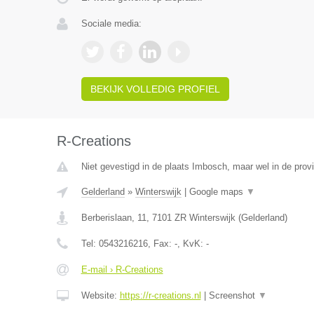
Sociale media:
BEKIJK VOLLEDIG PROFIEL
R-Creations
Niet gevestigd in de plaats Imbosch, maar wel in de prov
Gelderland
»
Winterswijk
|
Google maps
▼
Berberislaan, 11
,
7101 ZR
Winterswijk
(
Gelderland
)
Tel:
0543216216
, Fax:
-
, KvK:
-
E-mail › R-Creations
Website:
https://r-creations.nl
|
Screenshot
▼