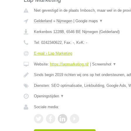
Niet gevestigd in de plaats Imbosch, maar wel in de prov
Gelderland
»
Nijmegen
|
Google maps
▼
Kerkenbos 1228B
,
6546 BE
Nijmegen
(
Gelderland
)
Tel:
0242340622
, Fax:
-
, KvK:
-
E-mail › Lap Marketing
Website:
https://lapmarketing.nl/
|
Screenshot
▼
Sinds begin 2019 richten wij ons op het ondersteunen, a
Diensten: SEO optimalisatie, Linkbuilding, Google Ads, 
Openingstijden
▼
Sociale media: