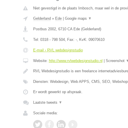
Niet gevestigd in de plaats Imbosch, maar wel in de prov
Gelderland
»
Ede
|
Google maps
▼
Postbus 2002
,
6710 CA
Ede
(
Gelderland
)
Tel:
0318 - 798 504
, Fax:
-
, KvK:
09070610
E-mail › RVL webdesignstudio
Website:
http://www.rvlwebdesignstudio.nl
|
Screenshot
RVL Webdesignstudio is een freelance internetadviesbure
Diensten: Webdesign, Web APPS, CMS, SEO, Webshops
Er wordt gewerkt op afspraak.
Laatste tweets
▼
Sociale media: