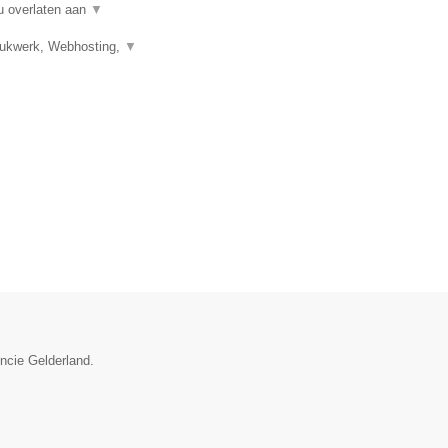
u overlaten aan
▼
Drukwerk, Webhosting,
▼
incie Gelderland.