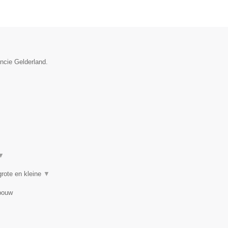
incie Gelderland.
▼
rote en kleine
▼
bouw