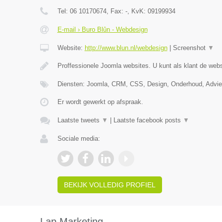
Tel:
06 10170674
, Fax:
-
, KvK:
09199934
E-mail › Buro Blûn - Webdesign
Website:
http://www.blun.nl/webdesign
|
Screenshot
▼
Proffessionele Joomla websites. U kunt als klant de webs
Diensten: Joomla, CRM, CSS, Design, Onderhoud, Advi
Er wordt gewerkt op afspraak.
Laatste tweets
▼
|
Laatste facebook posts
▼
Sociale media:
BEKIJK VOLLEDIG PROFIEL
Lap Marketing