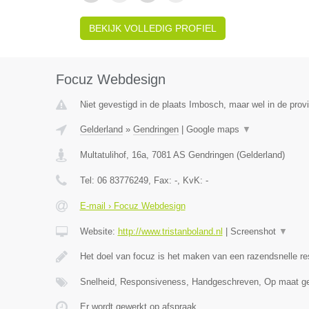
BEKIJK VOLLEDIG PROFIEL
Focuz Webdesign
Niet gevestigd in de plaats Imbosch, maar wel in de prov
Gelderland
»
Gendringen
|
Google maps
▼
Multatulihof, 16a
,
7081 AS
Gendringen
(
Gelderland
)
Tel:
06 83776249
, Fax:
-
, KvK:
-
E-mail › Focuz Webdesign
Website:
http://www.tristanboland.nl
|
Screenshot
▼
Het doel van focuz is het maken van een razendsnelle r
Snelheid, Responsiveness, Handgeschreven, Op maat g
Er wordt gewerkt op afspraak.