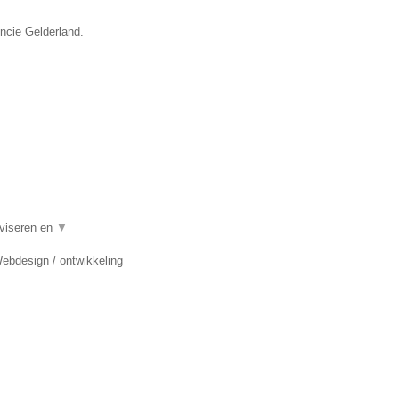
incie Gelderland.
dviseren en
▼
Webdesign / ontwikkeling