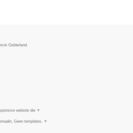
incie Gelderland.
esponsive website die
▼
emaakt, Geen templates,
▼