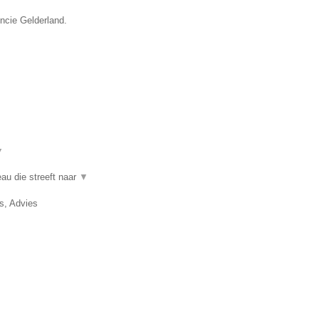
incie Gelderland.
▼
au die streeft naar
▼
, Advies