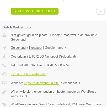
BEKIJK VOLLEDIG PROFIEL
Dutch Webstudio
Niet gevestigd in de plaats Hulshorst, maar wel in de provincie
Gelderland.
Gelderland
»
Nunspeet
|
Google maps
▼
Oosterlaan 71
,
8072 BS
Nunspeet
(
Gelderland
)
Tel:
0341 496 797
, Fax:
-
, KvK:
53503279
E-mail › Dutch Webstudio
Website:
https://dutchwebstudio.nl
|
Screenshot
▼
Wij ontwikkelen, onderhouden en hosten mooie en WordPress
websites.
▼
WordPress website, WordPress onderhoud, PSD naar WordPress,