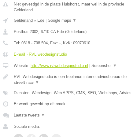
Niet gevestigd in de plaats Hulshorst, maar wel in de provincie
Gelderland.
Gelderland
»
Ede
|
Google maps
▼
Postbus 2002
,
6710 CA
Ede
(
Gelderland
)
Tel:
0318 - 798 504
, Fax:
-
, KvK:
09070610
E-mail › RVL webdesignstudio
Website:
http://www.rvlwebdesignstudio.nl
|
Screenshot
▼
RVL Webdesignstudio is een freelance internetadviesbureau die
streeft naar
▼
Diensten: Webdesign, Web APPS, CMS, SEO, Webshops, Advies
Er wordt gewerkt op afspraak.
Laatste tweets
▼
Sociale media: