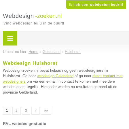
Ik heb een
webdesign bedrijf
Webdesign
-zoeken.nl
Vind webdesign bij u in de buurt!
U bent nu hier:
Home
»
Gelderland
»
Hulshorst
Webdesign Hulshorst
Webdesign-zoeken.nl bevat helaas nog geen
webdesigners in
Hulshorst
. Ga naar
webdesign Gelderland
of ga naar
direct contact met
webdesigners
om via één e-mail in contact te komen met meerdere
webdesigners tegelijk. Hieronder worden nu resultaten getoond uit de
provincie Gelderland.
1
2
3
»
»»
RVL webdesignstudio