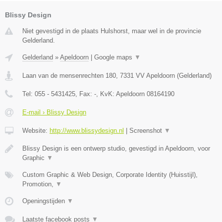
Blissy Design
Niet gevestigd in de plaats Hulshorst, maar wel in de provincie
Gelderland.
Gelderland
»
Apeldoorn
|
Google maps
▼
Laan van de mensenrechten 180
,
7331 VV
Apeldoorn
(
Gelderland
)
Tel:
055 - 5431425
, Fax:
-
, KvK:
Apeldoorn 08164190
E-mail › Blissy Design
Website:
http://www.blissydesign.nl
|
Screenshot
▼
Blissy Design is een ontwerp studio, gevestigd in Apeldoorn, voor
Graphic
▼
Custom Graphic & Web Design, Corporate Identity (Huisstijl),
Promotion,
▼
Openingstijden
▼
Laatste facebook posts
▼