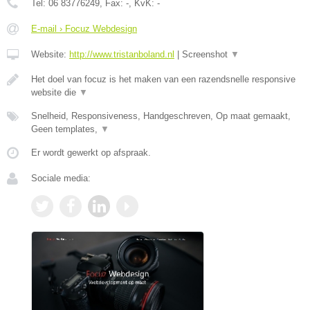
Tel:
06 83776249
, Fax:
-
, KvK:
-
E-mail › Focuz Webdesign
Website:
http://www.tristanboland.nl
|
Screenshot
▼
Het doel van focuz is het maken van een razendsnelle responsive
website die
▼
Snelheid, Responsiveness, Handgeschreven, Op maat gemaakt,
Geen templates,
▼
Er wordt gewerkt op afspraak.
Sociale media: