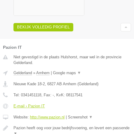
BEKIJK VOLLEDIG PROFIEL
Pazion IT
Niet gevestigd in de plaats Hulshorst, maar wel in de provincie
Gelderland.
Gelderland
»
Arnhem
|
Google maps
▼
Nieuwe Kade 18-2
,
6827 AB
Arnhem
(
Gelderland
)
Tel:
0341451118
, Fax:
-
, KvK:
08117541
E-mail › Pazion IT
Website:
http://www.pazion.nl
|
Screenshot
▼
Pazion heeft oog voor jouw bedrijfsvoering, en levert een passende
▼