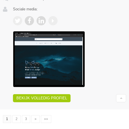
Sociale media:
BEKIJK VOLLEDIG PROFIEL
1
2
3
»
»»