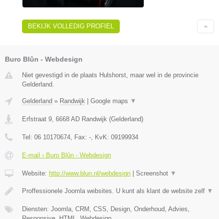
BEKIJK VOLLEDIG PROFIEL
Buro Blûn - Webdesign
Niet gevestigd in de plaats Hulshorst, maar wel in de provincie
Gelderland.
Gelderland
»
Randwijk
|
Google maps
▼
Erfstraat 9
,
6668 AD
Randwijk
(
Gelderland
)
Tel:
06 10170674
, Fax:
-
, KvK:
09199934
E-mail › Buro Blûn - Webdesign
Website:
http://www.blun.nl/webdesign
|
Screenshot
▼
Proffessionele Joomla websites. U kunt als klant de website zelf
▼
Diensten: Joomla, CRM, CSS, Design, Onderhoud, Advies,
Responsive, HTML, Webdesign