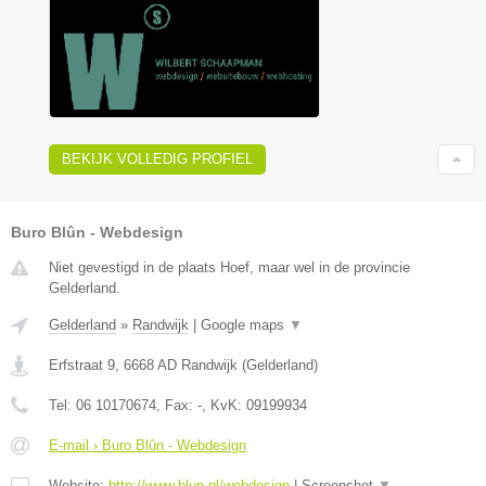
BEKIJK VOLLEDIG PROFIEL
Buro Blûn - Webdesign
Niet gevestigd in de plaats Hoef, maar wel in de provincie
Gelderland.
Gelderland
»
Randwijk
|
Google maps
▼
Erfstraat 9
,
6668 AD
Randwijk
(
Gelderland
)
Tel:
06 10170674
, Fax:
-
, KvK:
09199934
E-mail › Buro Blûn - Webdesign
Website:
http://www.blun.nl/webdesign
|
Screenshot
▼