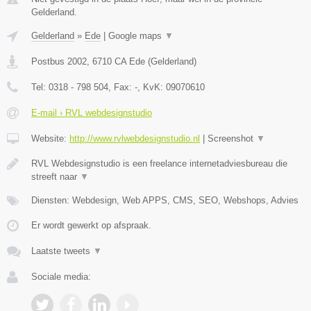
Gelderland.
Gelderland
»
Ede
|
Google maps
▼
Postbus 2002
,
6710 CA
Ede
(
Gelderland
)
Tel:
0318 - 798 504
, Fax:
-
, KvK:
09070610
E-mail › RVL webdesignstudio
Website:
http://www.rvlwebdesignstudio.nl
|
Screenshot
▼
RVL Webdesignstudio is een freelance internetadviesbureau die
streeft naar
▼
Diensten: Webdesign, Web APPS, CMS, SEO, Webshops, Advies
Er wordt gewerkt op afspraak.
Laatste tweets
▼
Sociale media: