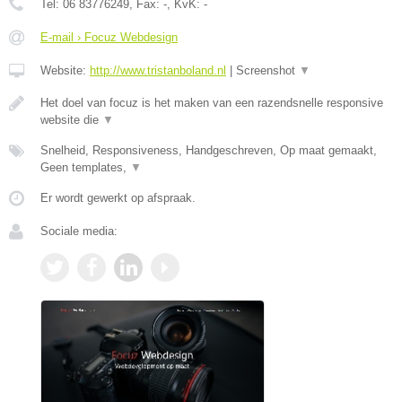
Tel:
06 83776249
, Fax:
-
, KvK:
-
E-mail › Focuz Webdesign
Website:
http://www.tristanboland.nl
|
Screenshot
▼
Het doel van focuz is het maken van een razendsnelle responsive
website die
▼
Snelheid, Responsiveness, Handgeschreven, Op maat gemaakt,
Geen templates,
▼
Er wordt gewerkt op afspraak.
Sociale media: