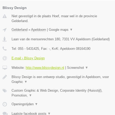
Blissy Design
Niet gevestigd in de plaats Hoef, maar wel in de provincie
Gelderland.
Gelderland
»
Apeldoorn
|
Google maps
▼
Laan van de mensenrechten 180
,
7331 VV
Apeldoorn
(
Gelderland
)
Tel:
055 - 5431425
, Fax:
-
, KvK:
Apeldoorn 08164190
E-mail › Blissy Design
Website:
http://www.blissydesign.nl
|
Screenshot
▼
Blissy Design is een ontwerp studio, gevestigd in Apeldoorn, voor
Graphic
▼
Custom Graphic & Web Design, Corporate Identity (Huisstijl),
Promotion,
▼
Openingstijden
▼
Laatste facebook posts
▼