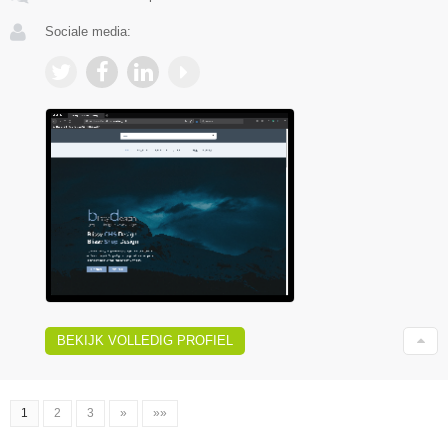
Sociale media:
BEKIJK VOLLEDIG PROFIEL
1
2
3
»
»»