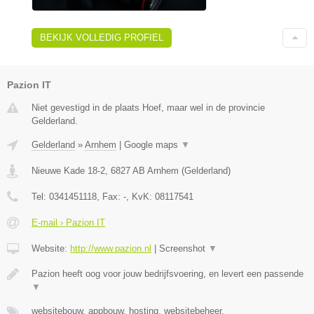
BEKIJK VOLLEDIG PROFIEL
Pazion IT
Niet gevestigd in de plaats Hoef, maar wel in de provincie
Gelderland.
Gelderland
»
Arnhem
|
Google maps
▼
Nieuwe Kade 18-2
,
6827 AB
Arnhem
(
Gelderland
)
Tel:
0341451118
, Fax:
-
, KvK:
08117541
E-mail › Pazion IT
Website:
http://www.pazion.nl
|
Screenshot
▼
Pazion heeft oog voor jouw bedrijfsvoering, en levert een passende
▼
websitebouw, appbouw, hosting, websitebeheer,