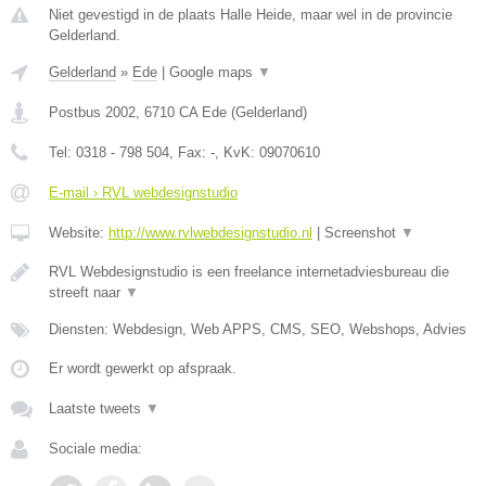
Niet gevestigd in de plaats Halle Heide, maar wel in de provincie
Gelderland.
Gelderland
»
Ede
|
Google maps
▼
Postbus 2002
,
6710 CA
Ede
(
Gelderland
)
Tel:
0318 - 798 504
, Fax:
-
, KvK:
09070610
E-mail › RVL webdesignstudio
Website:
http://www.rvlwebdesignstudio.nl
|
Screenshot
▼
RVL Webdesignstudio is een freelance internetadviesbureau die
streeft naar
▼
Diensten: Webdesign, Web APPS, CMS, SEO, Webshops, Advies
Er wordt gewerkt op afspraak.
Laatste tweets
▼
Sociale media: