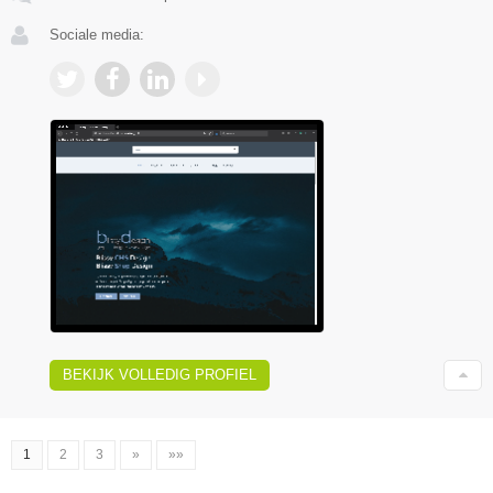
Sociale media:
BEKIJK VOLLEDIG PROFIEL
1
2
3
»
»»