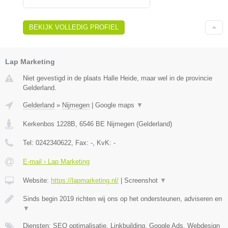
BEKIJK VOLLEDIG PROFIEL
Lap Marketing
Niet gevestigd in de plaats Halle Heide, maar wel in de provincie
Gelderland.
Gelderland
»
Nijmegen
|
Google maps
▼
Kerkenbos 1228B
,
6546 BE
Nijmegen
(
Gelderland
)
Tel:
0242340622
, Fax:
-
, KvK:
-
E-mail › Lap Marketing
Website:
https://lapmarketing.nl/
|
Screenshot
▼
Sinds begin 2019 richten wij ons op het ondersteunen, adviseren en
▼
Diensten: SEO optimalisatie, Linkbuilding, Google Ads, Webdesign