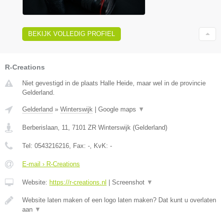
BEKIJK VOLLEDIG PROFIEL
R-Creations
Niet gevestigd in de plaats Halle Heide, maar wel in de provincie
Gelderland.
Gelderland
»
Winterswijk
|
Google maps
▼
Berberislaan, 11
,
7101 ZR
Winterswijk
(
Gelderland
)
Tel:
0543216216
, Fax:
-
, KvK:
-
E-mail › R-Creations
Website:
https://r-creations.nl
|
Screenshot
▼
Website laten maken of een logo laten maken? Dat kunt u overlaten
aan
▼