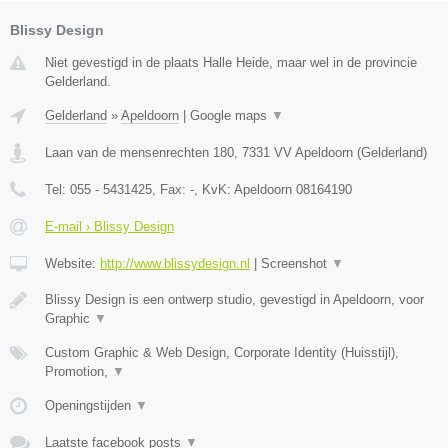
Blissy Design
Niet gevestigd in de plaats Halle Heide, maar wel in de provincie
Gelderland.
Gelderland
»
Apeldoorn
|
Google maps
▼
Laan van de mensenrechten 180
,
7331 VV
Apeldoorn
(
Gelderland
)
Tel:
055 - 5431425
, Fax:
-
, KvK:
Apeldoorn 08164190
E-mail › Blissy Design
Website:
http://www.blissydesign.nl
|
Screenshot
▼
Blissy Design is een ontwerp studio, gevestigd in Apeldoorn, voor
Graphic
▼
Custom Graphic & Web Design, Corporate Identity (Huisstijl),
Promotion,
▼
Openingstijden
▼
Laatste facebook posts
▼