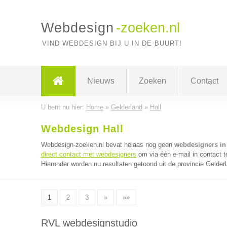
Webdesign
-zoeken.nl
VIND WEBDESIGN BIJ U IN DE BUURT!
Nieuws
Zoeken
Contact
U bent nu hier:
Home
»
Gelderland
»
Hall
Webdesign Hall
Webdesign-zoeken.nl bevat helaas nog geen
webdesigners in 
direct contact met webdesigners
om via één e-mail in contact 
Hieronder worden nu resultaten getoond uit de provincie Gelder
1
2
3
»
»»
RVL webdesignstudio