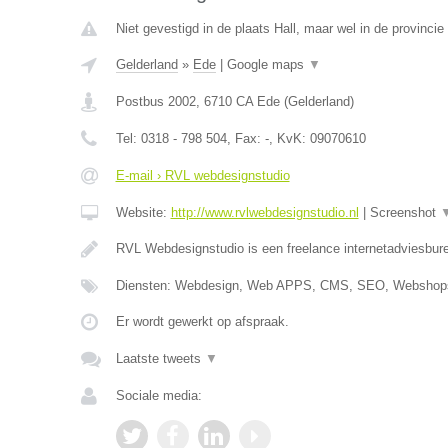
Niet gevestigd in de plaats Hall, maar wel in de provincie
Gelderland
»
Ede
|
Google maps
▼
Postbus 2002
,
6710 CA
Ede
(
Gelderland
)
Tel:
0318 - 798 504
, Fax:
-
, KvK:
09070610
E-mail › RVL webdesignstudio
Website:
http://www.rvlwebdesignstudio.nl
|
Screenshot
RVL Webdesignstudio is een freelance internetadviesbure
Diensten: Webdesign, Web APPS, CMS, SEO, Webshops
Er wordt gewerkt op afspraak.
Laatste tweets
▼
Sociale media: