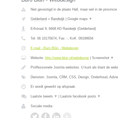
Niet gevestigd in de plaats Hall, maar wel in de provincie
Gelderland
»
Randwijk
|
Google maps
▼
Erfstraat 9
,
6668 AD
Randwijk
(
Gelderland
)
Tel:
06 10170674
, Fax:
-
, KvK:
09199934
E-mail › Buro Blûn - Webdesign
Website:
http://www.blun.nl/webdesign
|
Screenshot
▼
Proffessionele Joomla websites. U kunt als klant de webs
Diensten: Joomla, CRM, CSS, Design, Onderhoud, Advi
Er wordt gewerkt op afspraak.
Laatste tweets
▼
|
Laatste facebook posts
▼
Sociale media: