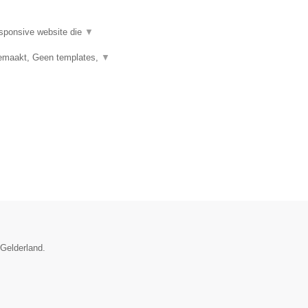
esponsive website die
▼
emaakt, Geen templates,
▼
 Gelderland.