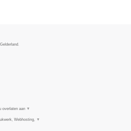
 Gelderland.
u overlaten aan
▼
Drukwerk, Webhosting,
▼