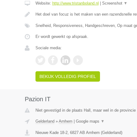
Website:
http://www.tristanboland.nl
|
Screenshot
▼
Het doel van focuz is het maken van een razendsnelle r
Snelheid, Responsiveness, Handgeschreven, Op maat g
Er wordt gewerkt op afspraak.
Sociale media:
BEKIJK VOLLEDIG PROFIEL
Pazion IT
Niet gevestigd in de plaats Hall, maar wel in de provincie
Gelderland
»
Arnhem
|
Google maps
▼
Nieuwe Kade 18-2
,
6827 AB
Arnhem
(
Gelderland
)