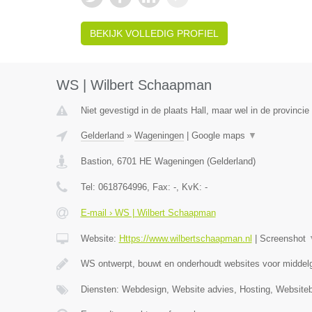
BEKIJK VOLLEDIG PROFIEL
WS | Wilbert Schaapman
Niet gevestigd in de plaats Hall, maar wel in de provincie
Gelderland
»
Wageningen
|
Google maps
▼
Bastion
,
6701 HE
Wageningen
(
Gelderland
)
Tel:
0618764996
, Fax:
-
, KvK:
-
E-mail › WS | Wilbert Schaapman
Website:
Https://www.wilbertschaapman.nl
|
Screenshot
WS ontwerpt, bouwt en onderhoudt websites voor middelg
Diensten: Webdesign, Website advies, Hosting, Website