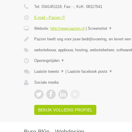
Tel:
0341451118
, Fax:
-
, KvK:
08117541
E-mail › Pazion IT
Website:
http://www.pazion.nl
|
Screenshot
▼
Pazion heeft oog voor jouw bedrijfsvoering, en levert e
websitebouw, appbouw, hosting, websitebeheer, software
Openingstijden
▼
Laatste tweets
▼
|
Laatste facebook posts
▼
Sociale media:
BEKIJK VOLLEDIG PROFIEL
Buro Blûn - Webdesign