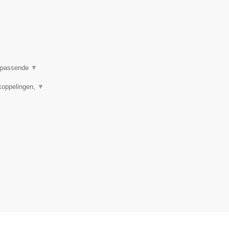
en passende
▼
koppelingen,
▼