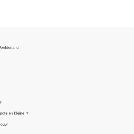
 Gelderland.
▼
rote en kleine
▼
bouw