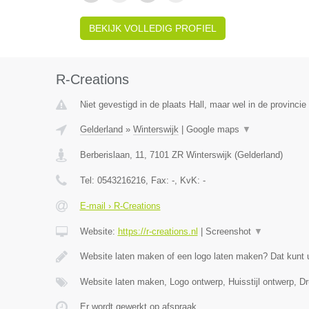
BEKIJK VOLLEDIG PROFIEL
R-Creations
Niet gevestigd in de plaats Hall, maar wel in de provincie
Gelderland
»
Winterswijk
|
Google maps
▼
Berberislaan, 11
,
7101 ZR
Winterswijk
(
Gelderland
)
Tel:
0543216216
, Fax:
-
, KvK:
-
E-mail › R-Creations
Website:
https://r-creations.nl
|
Screenshot
▼
Website laten maken of een logo laten maken? Dat kunt 
Website laten maken, Logo ontwerp, Huisstijl ontwerp, 
Er wordt gewerkt op afspraak.