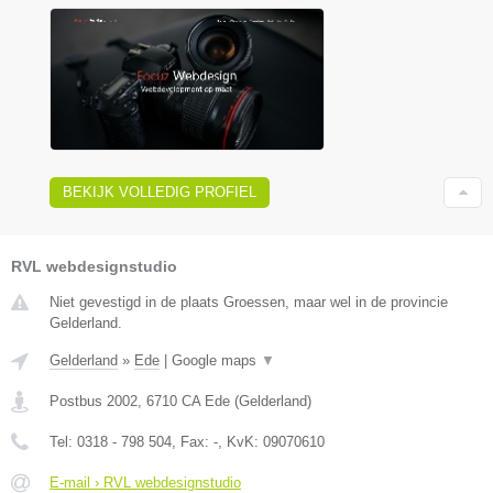
BEKIJK VOLLEDIG PROFIEL
RVL webdesignstudio
Niet gevestigd in de plaats Groessen, maar wel in de provincie
Gelderland.
Gelderland
»
Ede
|
Google maps
▼
Postbus 2002
,
6710 CA
Ede
(
Gelderland
)
Tel:
0318 - 798 504
, Fax:
-
, KvK:
09070610
E-mail › RVL webdesignstudio