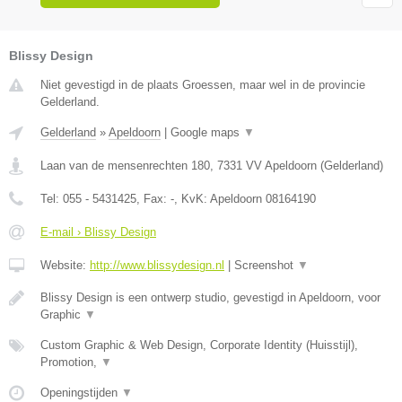
Blissy Design
Niet gevestigd in de plaats Groessen, maar wel in de provincie
Gelderland.
Gelderland
»
Apeldoorn
|
Google maps
▼
Laan van de mensenrechten 180
,
7331 VV
Apeldoorn
(
Gelderland
)
Tel:
055 - 5431425
, Fax:
-
, KvK:
Apeldoorn 08164190
E-mail › Blissy Design
Website:
http://www.blissydesign.nl
|
Screenshot
▼
Blissy Design is een ontwerp studio, gevestigd in Apeldoorn, voor
Graphic
▼
Custom Graphic & Web Design, Corporate Identity (Huisstijl),
Promotion,
▼
Openingstijden
▼