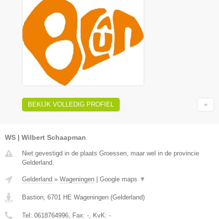
BEKIJK VOLLEDIG PROFIEL
WS | Wilbert Schaapman
Niet gevestigd in de plaats Groessen, maar wel in de provincie
Gelderland.
Gelderland
»
Wageningen
|
Google maps
▼
Bastion
,
6701 HE
Wageningen
(
Gelderland
)
Tel:
0618764996
, Fax:
-
, KvK:
-