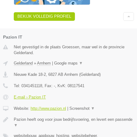
BEKIJK VOLLEDIG PROFIEL
Pazion IT
Niet gevestigd in de plaats Groessen, maar wel in de provincie
Gelderland.
Gelderland
»
Arnhem
|
Google maps
▼
Nieuwe Kade 18-2
,
6827 AB
Arnhem
(
Gelderland
)
Tel:
0341451118
, Fax:
-
, KvK:
08117541
E-mail › Pazion IT
Website:
http://www.pazion.nl
|
Screenshot
▼
Pazion heeft oog voor jouw bedrijfsvoering, en levert een passende
▼
websitebouw, appbouw, hosting, websitebeheer,