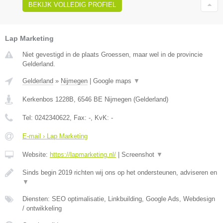
BEKIJK VOLLEDIG PROFIEL
Lap Marketing
Niet gevestigd in de plaats Groessen, maar wel in de provincie
Gelderland.
Gelderland
»
Nijmegen
|
Google maps
▼
Kerkenbos 1228B
,
6546 BE
Nijmegen
(
Gelderland
)
Tel:
0242340622
, Fax:
-
, KvK:
-
E-mail › Lap Marketing
Website:
https://lapmarketing.nl/
|
Screenshot
▼
Sinds begin 2019 richten wij ons op het ondersteunen, adviseren en
▼
Diensten: SEO optimalisatie, Linkbuilding, Google Ads, Webdesign
/ ontwikkeling