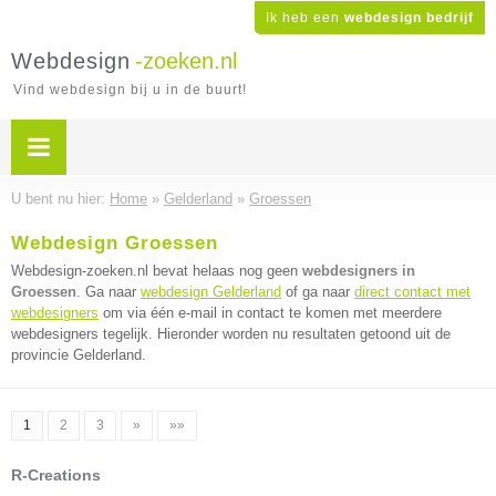
Ik heb een
webdesign bedrijf
Webdesign
-zoeken.nl
Vind webdesign bij u in de buurt!
U bent nu hier:
Home
»
Gelderland
»
Groessen
Webdesign Groessen
Webdesign-zoeken.nl bevat helaas nog geen
webdesigners in
Groessen
. Ga naar
webdesign Gelderland
of ga naar
direct contact met
webdesigners
om via één e-mail in contact te komen met meerdere
webdesigners tegelijk. Hieronder worden nu resultaten getoond uit de
provincie Gelderland.
1
2
3
»
»»
R-Creations