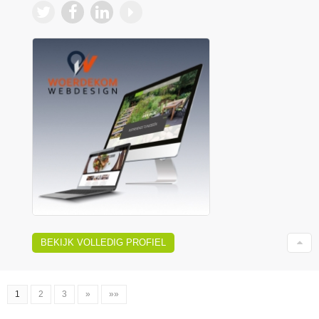
BEKIJK VOLLEDIG PROFIEL
1
2
3
»
»»