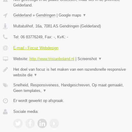
Gelderland.
Gelderland
»
Gendringen
|
Google maps
▼
Multatulihof, 16a
,
7081 AS
Gendringen
(
Gelderland
)
Tel:
06 83776249
, Fax:
-
, KvK:
-
E-mail › Focuz Webdesign
Website:
http://www.tristanboland.nl
|
Screenshot
▼
Het doel van focuz is het maken van een razendsnelle responsive
website die
▼
Snelheid, Responsiveness, Handgeschreven, Op maat gemaakt,
Geen templates,
▼
Er wordt gewerkt op afspraak.
Sociale media: