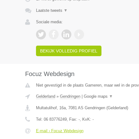
Laatste tweets
▼
Sociale media:
BEKIJK VOLLEDIG PROFIEL
Focuz Webdesign
Niet gevestigd in de plaats Gameren, maar wel in de prov
Gelderland
»
Gendringen
|
Google maps
▼
Multatulihof, 16a
,
7081 AS
Gendringen
(
Gelderland
)
Tel:
06 83776249
, Fax:
-
, KvK:
-
E-mail › Focuz Webdesign