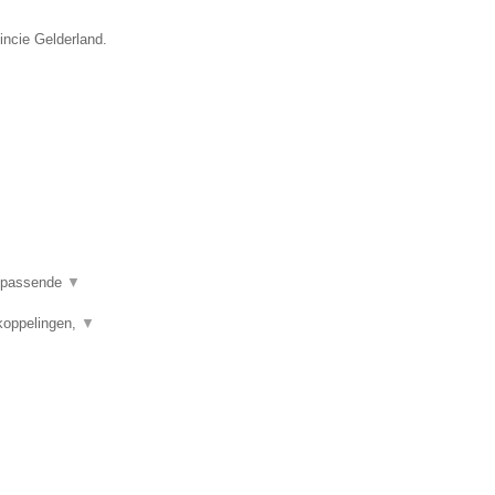
incie Gelderland.
en passende
▼
koppelingen,
▼