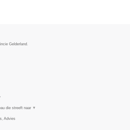
incie Gelderland.
▼
au die streeft naar
▼
, Advies