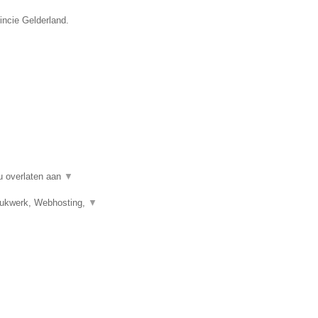
incie Gelderland.
u overlaten aan
▼
Drukwerk, Webhosting,
▼