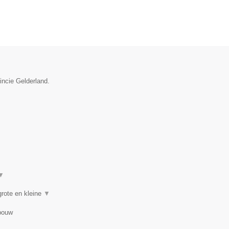
incie Gelderland.
▼
rote en kleine
▼
bouw