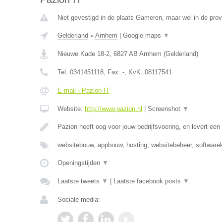
Niet gevestigd in de plaats Gameren, maar wel in de prov
Gelderland
»
Arnhem
|
Google maps
▼
Nieuwe Kade 18-2
,
6827 AB
Arnhem
(
Gelderland
)
Tel:
0341451118
, Fax:
-
, KvK:
08117541
E-mail › Pazion IT
Website:
http://www.pazion.nl
|
Screenshot
▼
Pazion heeft oog voor jouw bedrijfsvoering, en levert e
websitebouw, appbouw, hosting, websitebeheer, software
Openingstijden
▼
Laatste tweets
▼
|
Laatste facebook posts
▼
Sociale media: