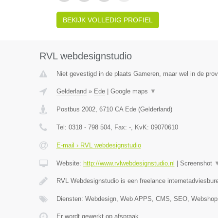
BEKIJK VOLLEDIG PROFIEL
RVL webdesignstudio
Niet gevestigd in de plaats Gameren, maar wel in de prov
Gelderland
»
Ede
|
Google maps
▼
Postbus 2002
,
6710 CA
Ede
(
Gelderland
)
Tel:
0318 - 798 504
, Fax:
-
, KvK:
09070610
E-mail › RVL webdesignstudio
Website:
http://www.rvlwebdesignstudio.nl
|
Screenshot
RVL Webdesignstudio is een freelance internetadviesbure
Diensten: Webdesign, Web APPS, CMS, SEO, Webshops
Er wordt gewerkt op afspraak.