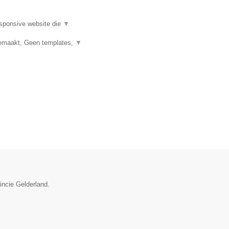
esponsive website die
▼
emaakt, Geen templates,
▼
incie Gelderland.