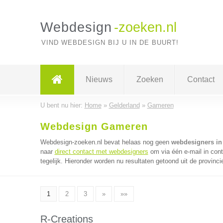
Webdesign
-zoeken.nl
VIND WEBDESIGN BIJ U IN DE BUURT!
Nieuws
Zoeken
Contact
U bent nu hier:
Home
»
Gelderland
»
Gameren
Webdesign Gameren
Webdesign-zoeken.nl bevat helaas nog geen
webdesigners i
naar
direct contact met webdesigners
om via één e-mail in con
tegelijk. Hieronder worden nu resultaten getoond uit de provinci
1
2
3
»
»»
R-Creations