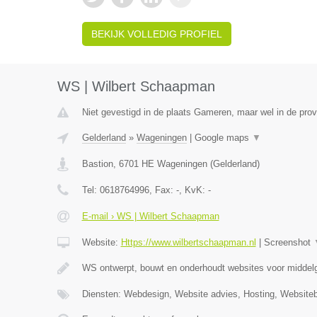
BEKIJK VOLLEDIG PROFIEL
WS | Wilbert Schaapman
Niet gevestigd in de plaats Gameren, maar wel in de prov
Gelderland
»
Wageningen
|
Google maps
▼
Bastion
,
6701 HE
Wageningen
(
Gelderland
)
Tel:
0618764996
, Fax:
-
, KvK:
-
E-mail › WS | Wilbert Schaapman
Website:
Https://www.wilbertschaapman.nl
|
Screenshot
WS ontwerpt, bouwt en onderhoudt websites voor middelg
Diensten: Webdesign, Website advies, Hosting, Website