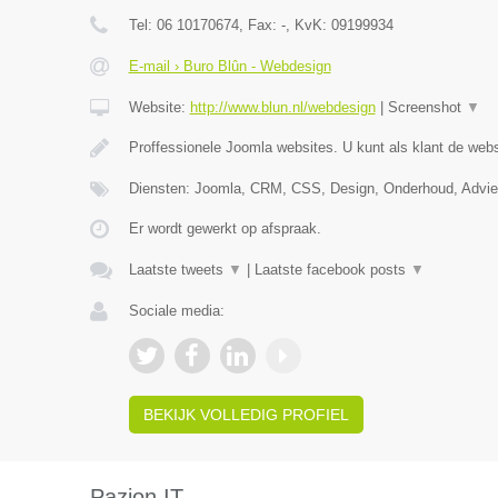
Tel:
06 10170674
, Fax:
-
, KvK:
09199934
E-mail › Buro Blûn - Webdesign
Website:
http://www.blun.nl/webdesign
|
Screenshot
▼
Proffessionele Joomla websites. U kunt als klant de webs
Diensten: Joomla, CRM, CSS, Design, Onderhoud, Advi
Er wordt gewerkt op afspraak.
Laatste tweets
▼
|
Laatste facebook posts
▼
Sociale media:
BEKIJK VOLLEDIG PROFIEL
Pazion IT