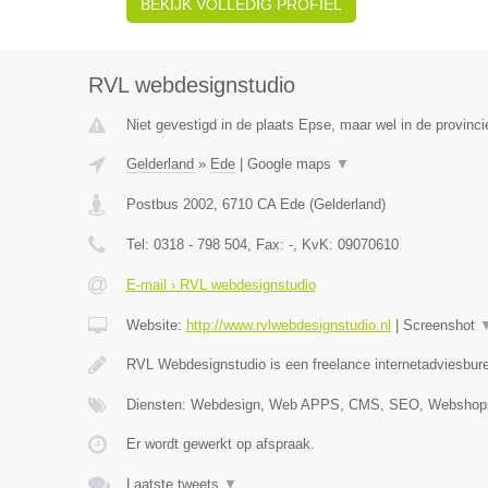
BEKIJK VOLLEDIG PROFIEL
RVL webdesignstudio
Niet gevestigd in de plaats Epse, maar wel in de provinci
Gelderland
»
Ede
|
Google maps
▼
Postbus 2002
,
6710 CA
Ede
(
Gelderland
)
Tel:
0318 - 798 504
, Fax:
-
, KvK:
09070610
E-mail › RVL webdesignstudio
Website:
http://www.rvlwebdesignstudio.nl
|
Screenshot
RVL Webdesignstudio is een freelance internetadviesbure
Diensten: Webdesign, Web APPS, CMS, SEO, Webshops
Er wordt gewerkt op afspraak.
Laatste tweets
▼