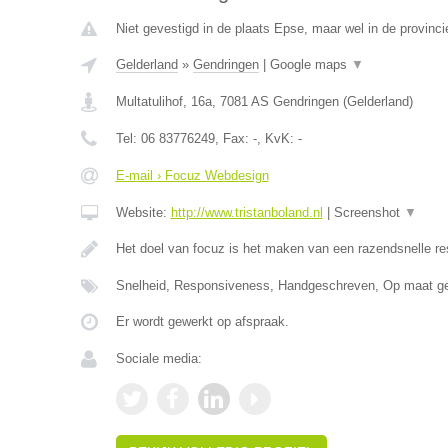
Niet gevestigd in de plaats Epse, maar wel in de provinci
Gelderland
»
Gendringen
|
Google maps
▼
Multatulihof, 16a
,
7081 AS
Gendringen
(
Gelderland
)
Tel:
06 83776249
, Fax:
-
, KvK:
-
E-mail › Focuz Webdesign
Website:
http://www.tristanboland.nl
|
Screenshot
▼
Het doel van focuz is het maken van een razendsnelle r
Snelheid, Responsiveness, Handgeschreven, Op maat g
Er wordt gewerkt op afspraak.
Sociale media: