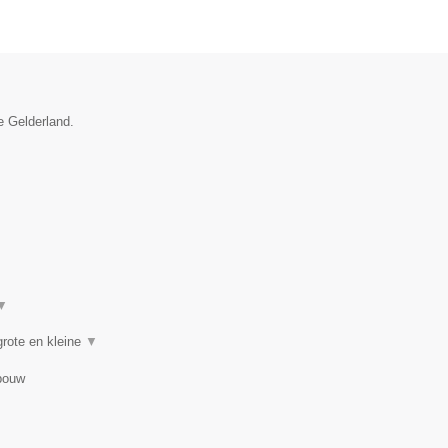
e Gelderland.
▼
rote en kleine
▼
bouw