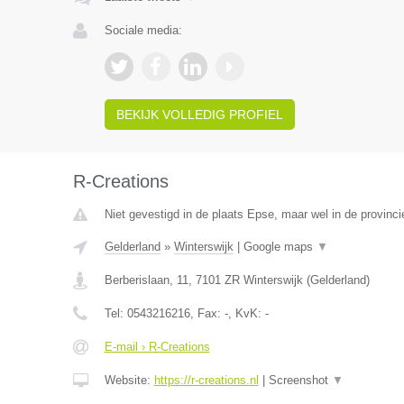
Sociale media:
BEKIJK VOLLEDIG PROFIEL
R-Creations
Niet gevestigd in de plaats Epse, maar wel in de provinci
Gelderland
»
Winterswijk
|
Google maps
▼
Berberislaan, 11
,
7101 ZR
Winterswijk
(
Gelderland
)
Tel:
0543216216
, Fax:
-
, KvK:
-
E-mail › R-Creations
Website:
https://r-creations.nl
|
Screenshot
▼