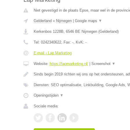
Niet gevestigd in de plaats Epse, maar wel in de provinci
Gelderland
»
Nijmegen
|
Google maps
▼
Kerkenbos 1228B
,
6546 BE
Nijmegen
(
Gelderland
)
Tel:
0242340622
, Fax:
-
, KvK:
-
E-mail › Lap Marketing
Website:
https://lapmarketing.nl/
|
Screenshot
▼
Sinds begin 2019 richten wij ons op het ondersteunen, a
Diensten: SEO optimalisatie, Linkbuilding, Google Ads, 
Openingstijden
▼
Sociale media: