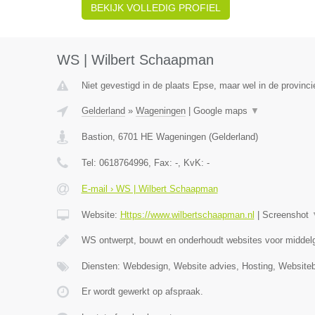
BEKIJK VOLLEDIG PROFIEL
WS | Wilbert Schaapman
Niet gevestigd in de plaats Epse, maar wel in de provinci
Gelderland
»
Wageningen
|
Google maps
▼
Bastion
,
6701 HE
Wageningen
(
Gelderland
)
Tel:
0618764996
, Fax:
-
, KvK:
-
E-mail › WS | Wilbert Schaapman
Website:
Https://www.wilbertschaapman.nl
|
Screenshot
WS ontwerpt, bouwt en onderhoudt websites voor middelg
Diensten: Webdesign, Website advies, Hosting, Website
Er wordt gewerkt op afspraak.