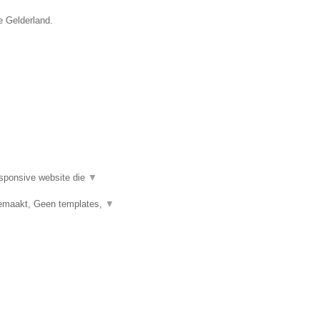
e Gelderland.
esponsive website die
▼
emaakt, Geen templates,
▼