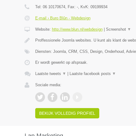
Tel:
06 10170674
, Fax:
-
, KvK:
09199934
E-mail › Buro Blûn - Webdesign
Website:
http://www.blun.nl/webdesign
|
Screenshot
▼
Proffessionele Joomla websites. U kunt als klant de webs
Diensten: Joomla, CRM, CSS, Design, Onderhoud, Advi
Er wordt gewerkt op afspraak.
Laatste tweets
▼
|
Laatste facebook posts
▼
Sociale media:
BEKIJK VOLLEDIG PROFIEL
Lap Marketing