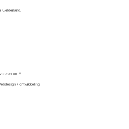
e Gelderland.
dviseren en
▼
Webdesign / ontwikkeling