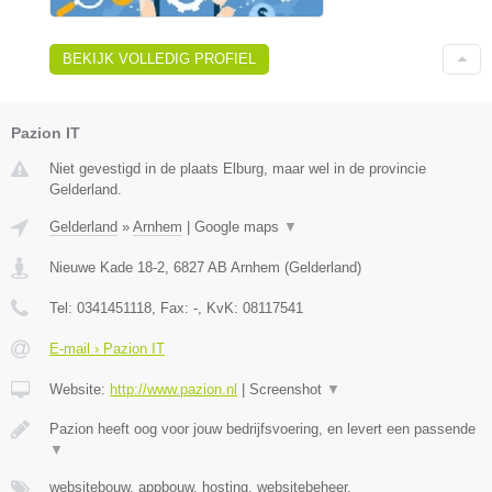
BEKIJK VOLLEDIG PROFIEL
Pazion IT
Niet gevestigd in de plaats Elburg, maar wel in de provincie
Gelderland.
Gelderland
»
Arnhem
|
Google maps
▼
Nieuwe Kade 18-2
,
6827 AB
Arnhem
(
Gelderland
)
Tel:
0341451118
, Fax:
-
, KvK:
08117541
E-mail › Pazion IT
Website:
http://www.pazion.nl
|
Screenshot
▼
Pazion heeft oog voor jouw bedrijfsvoering, en levert een passende
▼
websitebouw, appbouw, hosting, websitebeheer,