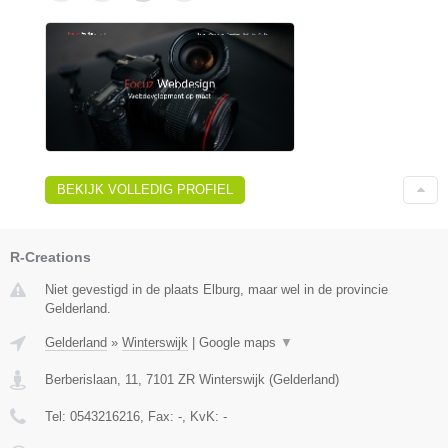
BEKIJK VOLLEDIG PROFIEL
R-Creations
Niet gevestigd in de plaats Elburg, maar wel in de provincie
Gelderland.
Gelderland
»
Winterswijk
|
Google maps
▼
Berberislaan, 11
,
7101 ZR
Winterswijk
(
Gelderland
)
Tel:
0543216216
, Fax:
-
, KvK:
-