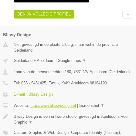
BEKIJK VOLLEDIG PROFIEL
Blissy Design
Niet gevestigd in de plaats Elburg, maar wel in de provincie
Gelderland.
Gelderland
»
Apeldoorn
|
Google maps
▼
Laan van de mensenrechten 180
,
7331 VV
Apeldoorn
(
Gelderland
)
Tel:
055 - 5431425
, Fax:
-
, KvK:
Apeldoorn 08164190
E-mail › Blissy Design
Website:
http://www.blissydesign.nl
|
Screenshot
▼
Blissy Design is een ontwerp studio, gevestigd in Apeldoorn, voor
Graphic
▼
Custom Graphic & Web Design, Corporate Identity (Huisstijl),