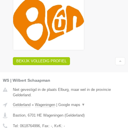
BEKIJK VOLLEDIG PROFIEL
WS | Wilbert Schaapman
Niet gevestigd in de plaats Elburg, maar wel in de provincie
Gelderland.
Gelderland
»
Wageningen
|
Google maps
▼
Bastion
,
6701 HE
Wageningen
(
Gelderland
)
Tel:
0618764996
, Fax:
-
, KvK:
-