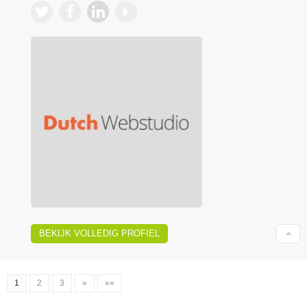
BEKIJK VOLLEDIG PROFIEL
1
2
3
»
»»