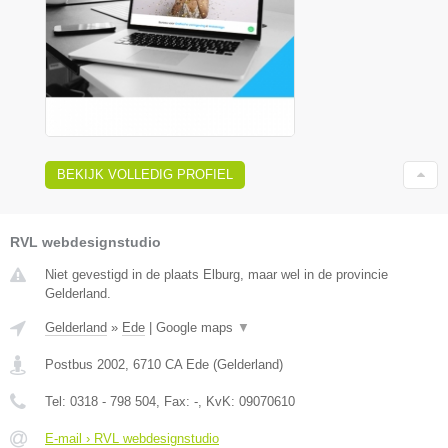
BEKIJK VOLLEDIG PROFIEL
RVL webdesignstudio
Niet gevestigd in de plaats Elburg, maar wel in de provincie
Gelderland.
Gelderland
»
Ede
|
Google maps
▼
Postbus 2002
,
6710 CA
Ede
(
Gelderland
)
Tel:
0318 - 798 504
, Fax:
-
, KvK:
09070610
E-mail › RVL webdesignstudio