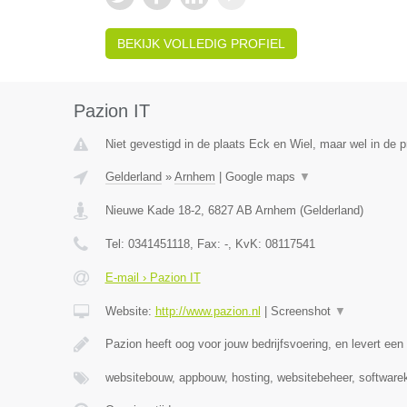
BEKIJK VOLLEDIG PROFIEL
Pazion IT
Niet gevestigd in de plaats Eck en Wiel, maar wel in de p
Gelderland
»
Arnhem
|
Google maps
▼
Nieuwe Kade 18-2
,
6827 AB
Arnhem
(
Gelderland
)
Tel:
0341451118
, Fax:
-
, KvK:
08117541
E-mail › Pazion IT
Website:
http://www.pazion.nl
|
Screenshot
▼
Pazion heeft oog voor jouw bedrijfsvoering, en levert e
websitebouw, appbouw, hosting, websitebeheer, software