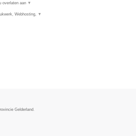
u overlaten aan
▼
Drukwerk, Webhosting,
▼
rovincie Gelderland.