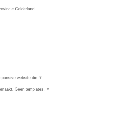
rovincie Gelderland.
esponsive website die
▼
emaakt, Geen templates,
▼