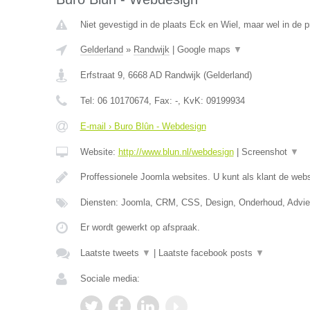
Niet gevestigd in de plaats Eck en Wiel, maar wel in de p
Gelderland
»
Randwijk
|
Google maps
▼
Erfstraat 9
,
6668 AD
Randwijk
(
Gelderland
)
Tel:
06 10170674
, Fax:
-
, KvK:
09199934
E-mail › Buro Blûn - Webdesign
Website:
http://www.blun.nl/webdesign
|
Screenshot
▼
Proffessionele Joomla websites. U kunt als klant de webs
Diensten: Joomla, CRM, CSS, Design, Onderhoud, Advi
Er wordt gewerkt op afspraak.
Laatste tweets
▼
|
Laatste facebook posts
▼
Sociale media: