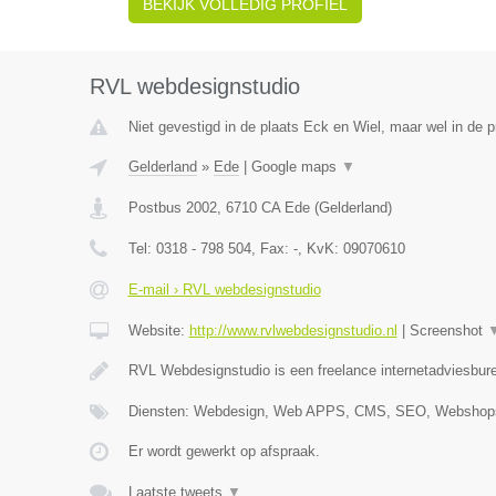
BEKIJK VOLLEDIG PROFIEL
RVL webdesignstudio
Niet gevestigd in de plaats Eck en Wiel, maar wel in de p
Gelderland
»
Ede
|
Google maps
▼
Postbus 2002
,
6710 CA
Ede
(
Gelderland
)
Tel:
0318 - 798 504
, Fax:
-
, KvK:
09070610
E-mail › RVL webdesignstudio
Website:
http://www.rvlwebdesignstudio.nl
|
Screenshot
RVL Webdesignstudio is een freelance internetadviesbure
Diensten: Webdesign, Web APPS, CMS, SEO, Webshops
Er wordt gewerkt op afspraak.
Laatste tweets
▼