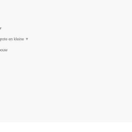
▼
rote en kleine
▼
bouw