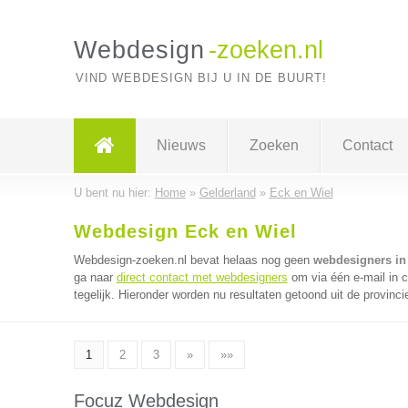
Webdesign
-zoeken.nl
VIND WEBDESIGN BIJ U IN DE BUURT!
Nieuws
Zoeken
Contact
U bent nu hier:
Home
»
Gelderland
»
Eck en Wiel
Webdesign Eck en Wiel
Webdesign-zoeken.nl bevat helaas nog geen
webdesigners in
ga naar
direct contact met webdesigners
om via één e-mail in 
tegelijk. Hieronder worden nu resultaten getoond uit de provinci
1
2
3
»
»»
Focuz Webdesign