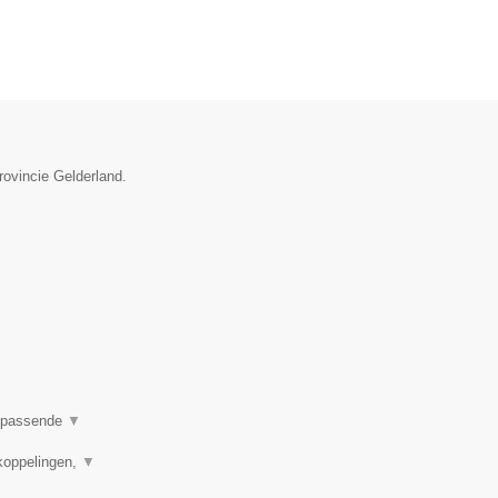
rovincie Gelderland.
en passende
▼
koppelingen,
▼