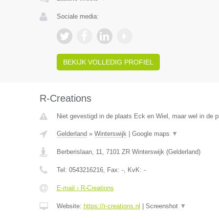
Sociale media:
BEKIJK VOLLEDIG PROFIEL
R-Creations
Niet gevestigd in de plaats Eck en Wiel, maar wel in de p
Gelderland
»
Winterswijk
|
Google maps
▼
Berberislaan, 11
,
7101 ZR
Winterswijk
(
Gelderland
)
Tel:
0543216216
, Fax:
-
, KvK:
-
E-mail › R-Creations
Website:
https://r-creations.nl
|
Screenshot
▼