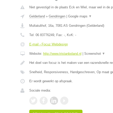
Niet gevestigd in de plaats Eck en Wiel, maar wel in de p
Gelderland
»
Gendringen
|
Google maps
▼
Multatulihof, 16a
,
7081 AS
Gendringen
(
Gelderland
)
Tel:
06 83776249
, Fax:
-
, KvK:
-
E-mail › Focuz Webdesign
Website:
http://www.tristanboland.nl
|
Screenshot
▼
Het doel van focuz is het maken van een razendsnelle r
Snelheid, Responsiveness, Handgeschreven, Op maat g
Er wordt gewerkt op afspraak.
Sociale media: