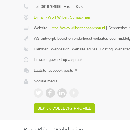
Tel:
0618764996
, Fax:
-
, KvK:
-
E-mail › WS | Wilbert Schaapman
Website:
Https://www.wilbertschaapman.nl
|
Screenshot
WS ontwerpt, bouwt en onderhoudt websites voor middelg
Diensten: Webdesign, Website advies, Hosting, Website
Er wordt gewerkt op afspraak.
Laatste facebook posts
▼
Sociale media:
BEKIJK VOLLEDIG PROFIEL
Buro Blûn - Webdesign