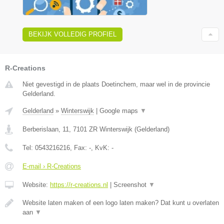
BEKIJK VOLLEDIG PROFIEL
R-Creations
Niet gevestigd in de plaats Doetinchem, maar wel in de provincie
Gelderland.
Gelderland
»
Winterswijk
|
Google maps
▼
Berberislaan, 11
,
7101 ZR
Winterswijk
(
Gelderland
)
Tel:
0543216216
, Fax:
-
, KvK:
-
E-mail › R-Creations
Website:
https://r-creations.nl
|
Screenshot
▼
Website laten maken of een logo laten maken? Dat kunt u overlaten
aan
▼