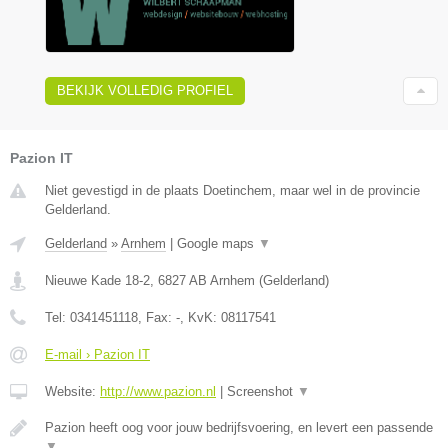
BEKIJK VOLLEDIG PROFIEL
Pazion IT
Niet gevestigd in de plaats Doetinchem, maar wel in de provincie
Gelderland.
Gelderland
»
Arnhem
|
Google maps
▼
Nieuwe Kade 18-2
,
6827 AB
Arnhem
(
Gelderland
)
Tel:
0341451118
, Fax:
-
, KvK:
08117541
E-mail › Pazion IT
Website:
http://www.pazion.nl
|
Screenshot
▼
Pazion heeft oog voor jouw bedrijfsvoering, en levert een passende
▼