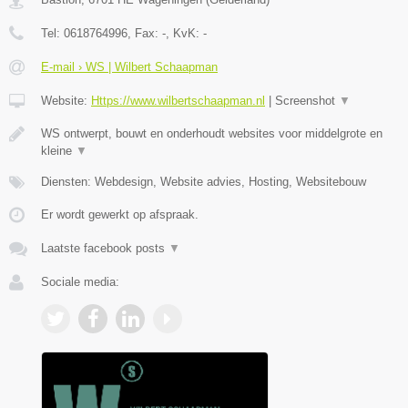
Tel:
0618764996
, Fax:
-
, KvK:
-
E-mail › WS | Wilbert Schaapman
Website:
Https://www.wilbertschaapman.nl
|
Screenshot
▼
WS ontwerpt, bouwt en onderhoudt websites voor middelgrote en
kleine
▼
Diensten: Webdesign, Website advies, Hosting, Websitebouw
Er wordt gewerkt op afspraak.
Laatste facebook posts
▼
Sociale media: