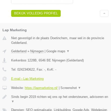
BEKIJK VOLLEDIG PROFIEL
Lap Marketing
Niet gevestigd in de plaats Doetinchem, maar wel in de provincie
Gelderland.
Gelderland
»
Nijmegen
|
Google maps
▼
Kerkenbos 1228B
,
6546 BE
Nijmegen
(
Gelderland
)
Tel:
0242340622
, Fax:
-
, KvK:
-
E-mail › Lap Marketing
Website:
https://lapmarketing.nl/
|
Screenshot
▼
Sinds begin 2019 richten wij ons op het ondersteunen, adviseren en
▼
Diensten: SEO optimalisatie, Linkbuilding, Google Ads, Webdesign