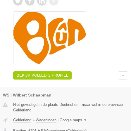
BEKIJK VOLLEDIG PROFIEL
WS | Wilbert Schaapman
Niet gevestigd in de plaats Doetinchem, maar wel in de provincie
Gelderland.
Gelderland
»
Wageningen
|
Google maps
▼
Bastion
,
6701 HE
Wageningen
(
Gelderland
)