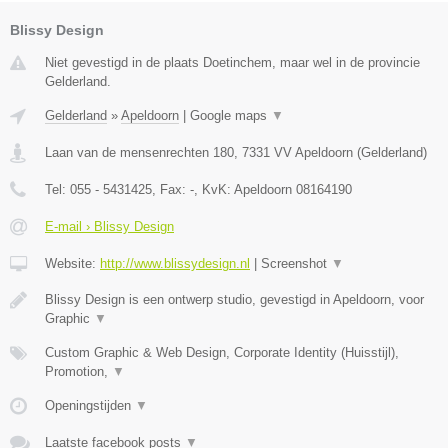
Blissy Design
Niet gevestigd in de plaats Doetinchem, maar wel in de provincie
Gelderland.
Gelderland
»
Apeldoorn
|
Google maps
▼
Laan van de mensenrechten 180
,
7331 VV
Apeldoorn
(
Gelderland
)
Tel:
055 - 5431425
, Fax:
-
, KvK:
Apeldoorn 08164190
E-mail › Blissy Design
Website:
http://www.blissydesign.nl
|
Screenshot
▼
Blissy Design is een ontwerp studio, gevestigd in Apeldoorn, voor
Graphic
▼
Custom Graphic & Web Design, Corporate Identity (Huisstijl),
Promotion,
▼
Openingstijden
▼
Laatste facebook posts
▼