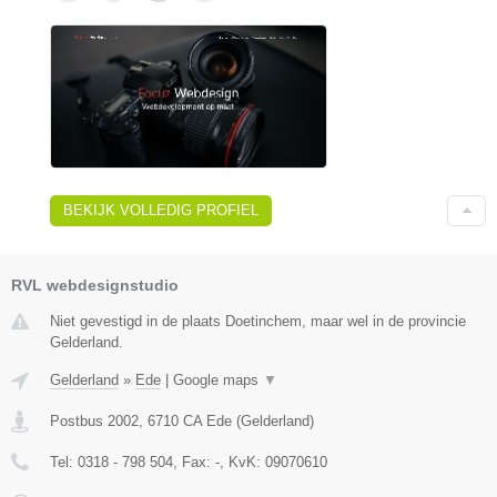
BEKIJK VOLLEDIG PROFIEL
RVL webdesignstudio
Niet gevestigd in de plaats Doetinchem, maar wel in de provincie
Gelderland.
Gelderland
»
Ede
|
Google maps
▼
Postbus 2002
,
6710 CA
Ede
(
Gelderland
)
Tel:
0318 - 798 504
, Fax:
-
, KvK:
09070610