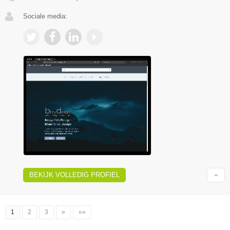
Sociale media:
BEKIJK VOLLEDIG PROFIEL
1
2
3
»
»»