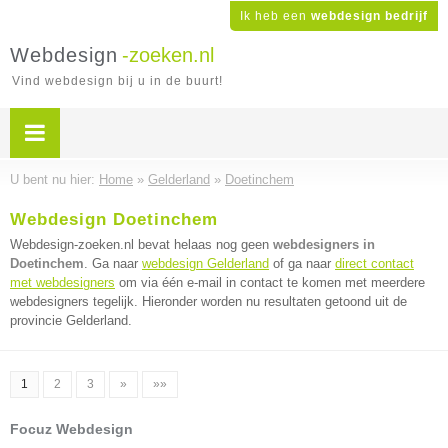
Ik heb een
webdesign bedrijf
Webdesign
-zoeken.nl
Vind webdesign bij u in de buurt!
U bent nu hier:
Home
»
Gelderland
»
Doetinchem
Webdesign Doetinchem
Webdesign-zoeken.nl bevat helaas nog geen
webdesigners in
Doetinchem
. Ga naar
webdesign Gelderland
of ga naar
direct contact
met webdesigners
om via één e-mail in contact te komen met meerdere
webdesigners tegelijk. Hieronder worden nu resultaten getoond uit de
provincie Gelderland.
1
2
3
»
»»
Focuz Webdesign