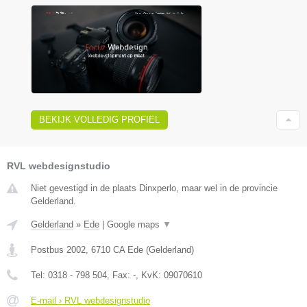
BEKIJK VOLLEDIG PROFIEL
RVL webdesignstudio
Niet gevestigd in de plaats Dinxperlo, maar wel in de provincie
Gelderland.
Gelderland
»
Ede
|
Google maps
▼
Postbus 2002
,
6710 CA
Ede
(
Gelderland
)
Tel:
0318 - 798 504
, Fax:
-
, KvK:
09070610
E-mail › RVL webdesignstudio