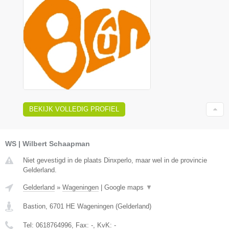
BEKIJK VOLLEDIG PROFIEL
WS | Wilbert Schaapman
Niet gevestigd in de plaats Dinxperlo, maar wel in de provincie
Gelderland.
Gelderland
»
Wageningen
|
Google maps
▼
Bastion
,
6701 HE
Wageningen
(
Gelderland
)
Tel:
0618764996
, Fax:
-
, KvK:
-