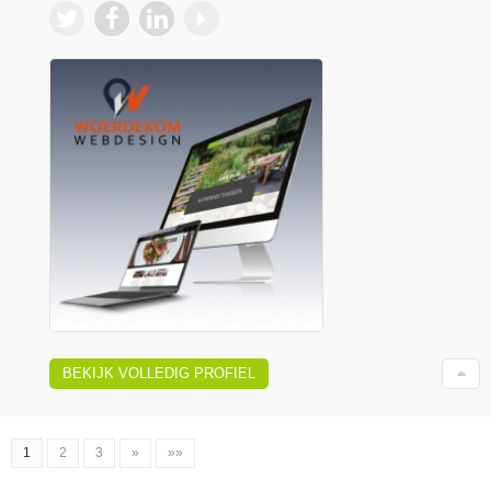
BEKIJK VOLLEDIG PROFIEL
1
2
3
»
»»