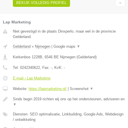
BEKIJK VOLLEDIG PROFIEL
Lap Marketing
Niet gevestigd in de plaats Dinxperlo, maar wel in de provincie
Gelderland.
Gelderland
»
Nijmegen
|
Google maps
▼
Kerkenbos 1228B
,
6546 BE
Nijmegen
(
Gelderland
)
Tel:
0242340622
, Fax:
-
, KvK:
-
E-mail › Lap Marketing
Website:
https://lapmarketing.nl/
|
Screenshot
▼
Sinds begin 2019 richten wij ons op het ondersteunen, adviseren en
▼
Diensten: SEO optimalisatie, Linkbuilding, Google Ads, Webdesign
/ ontwikkeling