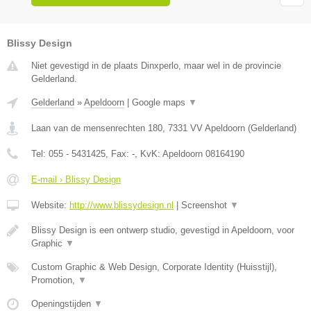
Blissy Design
Niet gevestigd in de plaats Dinxperlo, maar wel in de provincie
Gelderland.
Gelderland
»
Apeldoorn
|
Google maps
▼
Laan van de mensenrechten 180
,
7331 VV
Apeldoorn
(
Gelderland
)
Tel:
055 - 5431425
, Fax:
-
, KvK:
Apeldoorn 08164190
E-mail › Blissy Design
Website:
http://www.blissydesign.nl
|
Screenshot
▼
Blissy Design is een ontwerp studio, gevestigd in Apeldoorn, voor
Graphic
▼
Custom Graphic & Web Design, Corporate Identity (Huisstijl),
Promotion,
▼
Openingstijden
▼