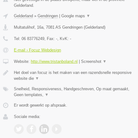
Gelderland.
Gelderland
»
Gendringen
|
Google maps
▼
Multatulihof, 16a
,
7081 AS
Gendringen
(
Gelderland
)
Tel:
06 83776249
, Fax:
-
, KvK:
-
E-mail › Focuz Webdesign
Website:
http://www.tristanboland.nl
|
Screenshot
▼
Het doel van focuz is het maken van een razendsnelle responsive
website die
▼
Snelheid, Responsiveness, Handgeschreven, Op maat gemaakt,
Geen templates,
▼
Er wordt gewerkt op afspraak.
Sociale media: