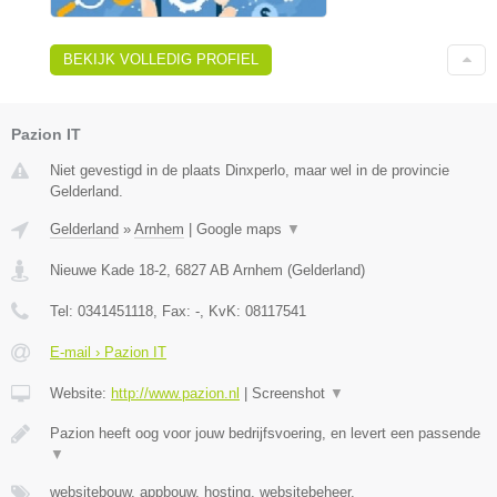
BEKIJK VOLLEDIG PROFIEL
Pazion IT
Niet gevestigd in de plaats Dinxperlo, maar wel in de provincie
Gelderland.
Gelderland
»
Arnhem
|
Google maps
▼
Nieuwe Kade 18-2
,
6827 AB
Arnhem
(
Gelderland
)
Tel:
0341451118
, Fax:
-
, KvK:
08117541
E-mail › Pazion IT
Website:
http://www.pazion.nl
|
Screenshot
▼
Pazion heeft oog voor jouw bedrijfsvoering, en levert een passende
▼
websitebouw, appbouw, hosting, websitebeheer,