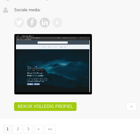
Sociale media:
BEKIJK VOLLEDIG PROFIEL
1
2
3
»
»»