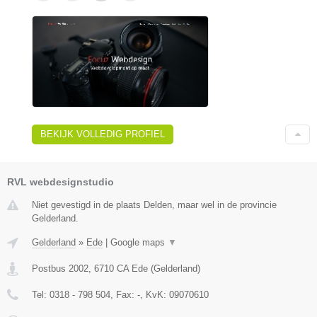
BEKIJK VOLLEDIG PROFIEL
RVL webdesignstudio
Niet gevestigd in de plaats Delden, maar wel in de provincie
Gelderland.
Gelderland
»
Ede
|
Google maps
▼
Postbus 2002
,
6710 CA
Ede
(
Gelderland
)
Tel:
0318 - 798 504
, Fax:
-
, KvK:
09070610