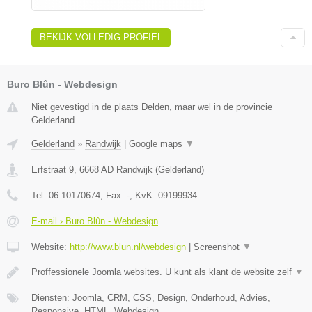
BEKIJK VOLLEDIG PROFIEL
Buro Blûn - Webdesign
Niet gevestigd in de plaats Delden, maar wel in de provincie
Gelderland.
Gelderland
»
Randwijk
|
Google maps
▼
Erfstraat 9
,
6668 AD
Randwijk
(
Gelderland
)
Tel:
06 10170674
, Fax:
-
, KvK:
09199934
E-mail › Buro Blûn - Webdesign
Website:
http://www.blun.nl/webdesign
|
Screenshot
▼
Proffessionele Joomla websites. U kunt als klant de website zelf
▼
Diensten: Joomla, CRM, CSS, Design, Onderhoud, Advies,
Responsive, HTML, Webdesign