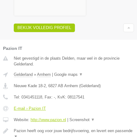
BEKIJK VOLLEDIG PROFIEL
Pazion IT
Niet gevestigd in de plaats Delden, maar wel in de provincie
Gelderland.
Gelderland
»
Arnhem
|
Google maps
▼
Nieuwe Kade 18-2
,
6827 AB
Arnhem
(
Gelderland
)
Tel:
0341451118
, Fax:
-
, KvK:
08117541
E-mail › Pazion IT
Website:
http://www.pazion.nl
|
Screenshot
▼
Pazion heeft oog voor jouw bedrijfsvoering, en levert een passende
▼