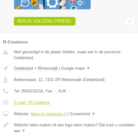
BEKIJK VOLLEDIG PROFIEL
R-Creations
Niet gevestigd in de plaats Delden, maar wel in de provincie
Gelderland.
Gelderland
»
Winterswijk
|
Google maps
▼
Berberislaan, 11
,
7101 ZR
Winterswijk
(
Gelderland
)
Tel:
0543216216
, Fax:
-
, KvK:
-
E-mail › R-Creations
Website:
https://r-creations.nl
|
Screenshot
▼
Website laten maken of een logo laten maken? Dat kunt u overlaten
aan
▼