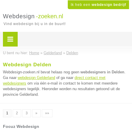
Ik heb een
webdesign bedrijf
Webdesign
-zoeken.nl
Vind webdesign bij u in de buurt!
U bent nu hier:
Home
»
Gelderland
»
Delden
Webdesign Delden
Webdesign-zoeken.nl bevat helaas nog geen
webdesigners in Delden
.
Ga naar
webdesign Gelderland
of ga naar
direct contact met
webdesigners
om via één e-mail in contact te komen met meerdere
webdesigners tegelijk. Hieronder worden nu resultaten getoond uit de
provincie Gelderland.
1
2
3
»
»»
Focuz Webdesign