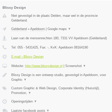
Blissy Design
Niet gevestigd in de plaats Delden, maar wel in de provincie
Gelderland.
Gelderland
»
Apeldoorn
|
Google maps
▼
Laan van de mensenrechten 180
,
7331 VV
Apeldoorn
(
Gelderland
)
Tel:
055 - 5431425
, Fax:
-
, KvK:
Apeldoorn 08164190
E-mail › Blissy Design
Website:
http://www.blissydesign.nl
|
Screenshot
▼
Blissy Design is een ontwerp studio, gevestigd in Apeldoorn, voor
Graphic
▼
Custom Graphic & Web Design, Corporate Identity (Huisstijl),
Promotion,
▼
Openingstijden
▼
Laatste facebook posts
▼