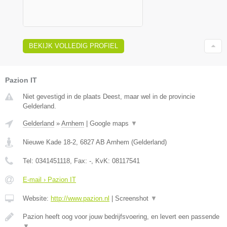
BEKIJK VOLLEDIG PROFIEL
Pazion IT
Niet gevestigd in de plaats Deest, maar wel in de provincie
Gelderland.
Gelderland
»
Arnhem
|
Google maps
▼
Nieuwe Kade 18-2
,
6827 AB
Arnhem
(
Gelderland
)
Tel:
0341451118
, Fax:
-
, KvK:
08117541
E-mail › Pazion IT
Website:
http://www.pazion.nl
|
Screenshot
▼
Pazion heeft oog voor jouw bedrijfsvoering, en levert een passende
▼