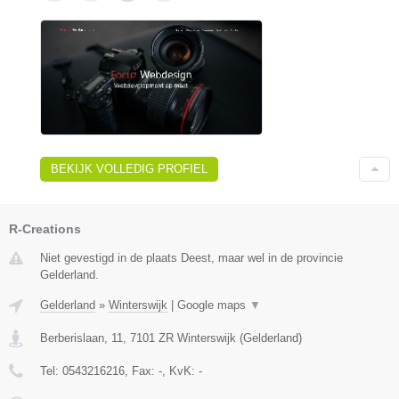
BEKIJK VOLLEDIG PROFIEL
R-Creations
Niet gevestigd in de plaats Deest, maar wel in de provincie
Gelderland.
Gelderland
»
Winterswijk
|
Google maps
▼
Berberislaan, 11
,
7101 ZR
Winterswijk
(
Gelderland
)
Tel:
0543216216
, Fax:
-
, KvK:
-