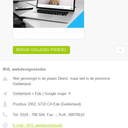
BEKIJK VOLLEDIG PROFIEL
RVL webdesignstudio
Niet gevestigd in de plaats Deest, maar wel in de provincie
Gelderland.
Gelderland
»
Ede
|
Google maps
▼
Postbus 2002
,
6710 CA
Ede
(
Gelderland
)
Tel:
0318 - 798 504
, Fax:
-
, KvK:
09070610
E-mail › RVL webdesignstudio