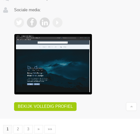
Sociale media:
BEKIJK VOLLEDIG PROFIEL
1
2
3
»
»»