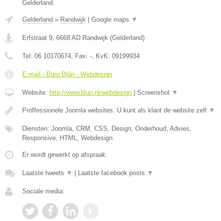
Gelderland.
Gelderland
»
Randwijk
|
Google maps
▼
Erfstraat 9
,
6668 AD
Randwijk
(
Gelderland
)
Tel:
06 10170674
, Fax:
-
, KvK:
09199934
E-mail › Buro Blûn - Webdesign
Website:
http://www.blun.nl/webdesign
|
Screenshot
▼
Proffessionele Joomla websites. U kunt als klant de website zelf
▼
Diensten: Joomla, CRM, CSS, Design, Onderhoud, Advies,
Responsive, HTML, Webdesign
Er wordt gewerkt op afspraak.
Laatste tweets
▼
|
Laatste facebook posts
▼
Sociale media: