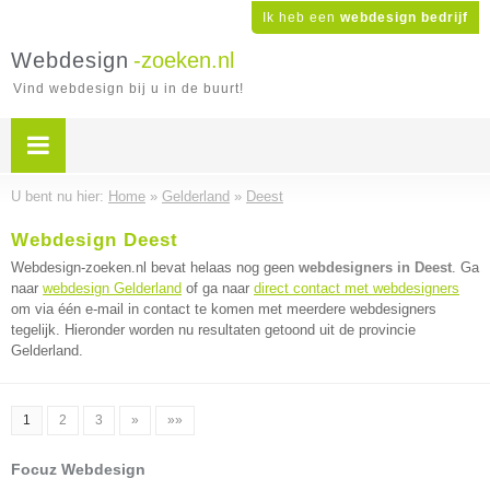
Ik heb een
webdesign bedrijf
Webdesign
-zoeken.nl
Vind webdesign bij u in de buurt!
U bent nu hier:
Home
»
Gelderland
»
Deest
Webdesign Deest
Webdesign-zoeken.nl bevat helaas nog geen
webdesigners in Deest
. Ga
naar
webdesign Gelderland
of ga naar
direct contact met webdesigners
om via één e-mail in contact te komen met meerdere webdesigners
tegelijk. Hieronder worden nu resultaten getoond uit de provincie
Gelderland.
1
2
3
»
»»
Focuz Webdesign