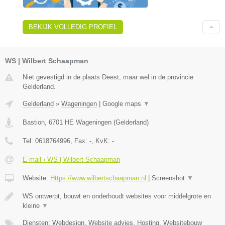
BEKIJK VOLLEDIG PROFIEL
WS | Wilbert Schaapman
Niet gevestigd in de plaats Deest, maar wel in de provincie
Gelderland.
Gelderland
»
Wageningen
|
Google maps
▼
Bastion
,
6701 HE
Wageningen
(
Gelderland
)
Tel:
0618764996
, Fax:
-
, KvK:
-
E-mail › WS | Wilbert Schaapman
Website:
Https://www.wilbertschaapman.nl
|
Screenshot
▼
WS ontwerpt, bouwt en onderhoudt websites voor middelgrote en
kleine
▼
Diensten: Webdesign, Website advies, Hosting, Websitebouw