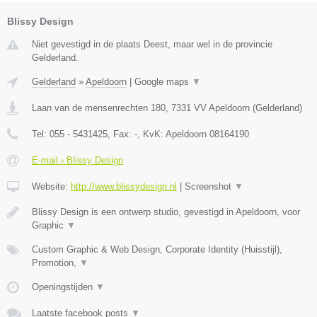
Blissy Design
Niet gevestigd in de plaats Deest, maar wel in de provincie
Gelderland.
Gelderland
»
Apeldoorn
|
Google maps
▼
Laan van de mensenrechten 180
,
7331 VV
Apeldoorn
(
Gelderland
)
Tel:
055 - 5431425
, Fax:
-
, KvK:
Apeldoorn 08164190
E-mail › Blissy Design
Website:
http://www.blissydesign.nl
|
Screenshot
▼
Blissy Design is een ontwerp studio, gevestigd in Apeldoorn, voor
Graphic
▼
Custom Graphic & Web Design, Corporate Identity (Huisstijl),
Promotion,
▼
Openingstijden
▼
Laatste facebook posts
▼