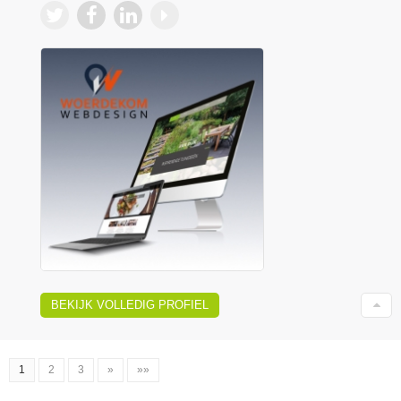
BEKIJK VOLLEDIG PROFIEL
1
2
3
»
»»