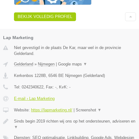
BEKIJK VOLLEDIG PROFIEL
Lap Marketing
Niet gevestigd in de plaats De Kar, maar wel in de provincie
Gelderland.
Gelderland
»
Nijmegen
|
Google maps
▼
Kerkenbos 1228B
,
6546 BE
Nijmegen
(
Gelderland
)
Tel:
0242340622
, Fax:
-
, KvK:
-
E-mail › Lap Marketing
Website:
https://lapmarketing.nl/
|
Screenshot
▼
Sinds begin 2019 richten wij ons op het ondersteunen, adviseren en
▼
Diensten: SEO optimalisatie, Linkbuilding, Google Ads, Webdesign