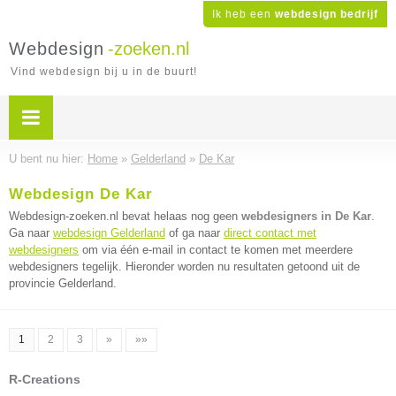
Ik heb een
webdesign bedrijf
Webdesign
-zoeken.nl
Vind webdesign bij u in de buurt!
U bent nu hier:
Home
»
Gelderland
»
De Kar
Webdesign De Kar
Webdesign-zoeken.nl bevat helaas nog geen
webdesigners in De Kar
.
Ga naar
webdesign Gelderland
of ga naar
direct contact met
webdesigners
om via één e-mail in contact te komen met meerdere
webdesigners tegelijk. Hieronder worden nu resultaten getoond uit de
provincie Gelderland.
1
2
3
»
»»
R-Creations