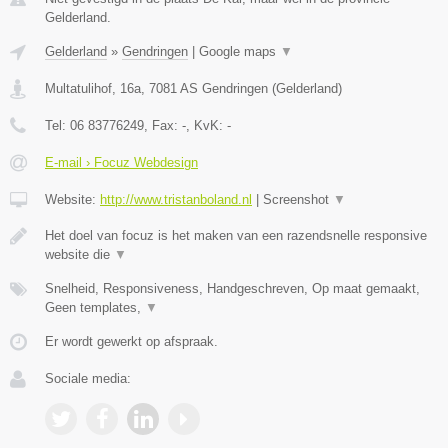
Gelderland.
Gelderland
»
Gendringen
|
Google maps
▼
Multatulihof, 16a
,
7081 AS
Gendringen
(
Gelderland
)
Tel:
06 83776249
, Fax:
-
, KvK:
-
E-mail › Focuz Webdesign
Website:
http://www.tristanboland.nl
|
Screenshot
▼
Het doel van focuz is het maken van een razendsnelle responsive
website die
▼
Snelheid, Responsiveness, Handgeschreven, Op maat gemaakt,
Geen templates,
▼
Er wordt gewerkt op afspraak.
Sociale media: