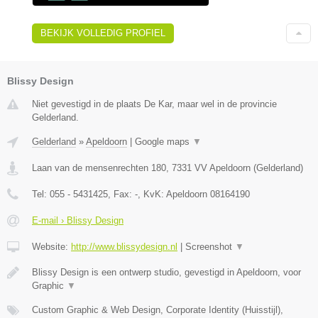
BEKIJK VOLLEDIG PROFIEL
Blissy Design
Niet gevestigd in de plaats De Kar, maar wel in de provincie
Gelderland.
Gelderland
»
Apeldoorn
|
Google maps
▼
Laan van de mensenrechten 180
,
7331 VV
Apeldoorn
(
Gelderland
)
Tel:
055 - 5431425
, Fax:
-
, KvK:
Apeldoorn 08164190
E-mail › Blissy Design
Website:
http://www.blissydesign.nl
|
Screenshot
▼
Blissy Design is een ontwerp studio, gevestigd in Apeldoorn, voor
Graphic
▼
Custom Graphic & Web Design, Corporate Identity (Huisstijl),