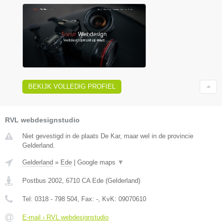
BEKIJK VOLLEDIG PROFIEL
RVL webdesignstudio
Niet gevestigd in de plaats De Kar, maar wel in de provincie
Gelderland.
Gelderland
»
Ede
|
Google maps
▼
Postbus 2002
,
6710 CA
Ede
(
Gelderland
)
Tel:
0318 - 798 504
, Fax:
-
, KvK:
09070610
E-mail › RVL webdesignstudio