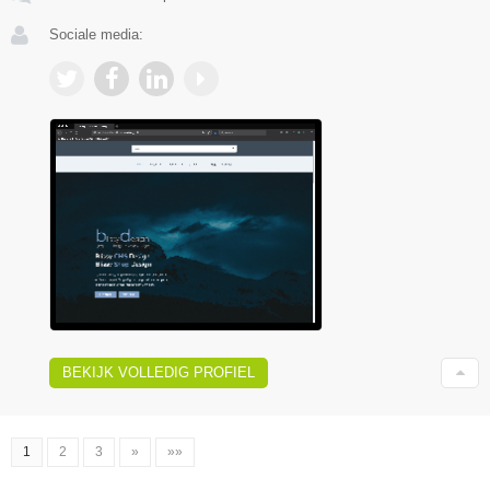
Sociale media:
BEKIJK VOLLEDIG PROFIEL
1
2
3
»
»»