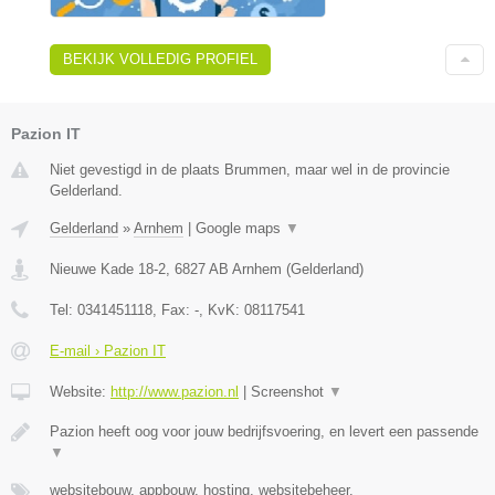
BEKIJK VOLLEDIG PROFIEL
Pazion IT
Niet gevestigd in de plaats Brummen, maar wel in de provincie
Gelderland.
Gelderland
»
Arnhem
|
Google maps
▼
Nieuwe Kade 18-2
,
6827 AB
Arnhem
(
Gelderland
)
Tel:
0341451118
, Fax:
-
, KvK:
08117541
E-mail › Pazion IT
Website:
http://www.pazion.nl
|
Screenshot
▼
Pazion heeft oog voor jouw bedrijfsvoering, en levert een passende
▼
websitebouw, appbouw, hosting, websitebeheer,