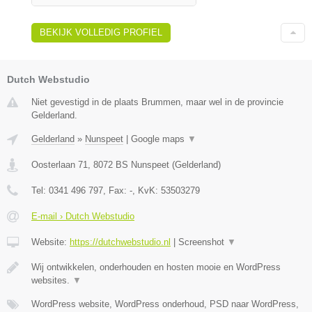
BEKIJK VOLLEDIG PROFIEL
Dutch Webstudio
Niet gevestigd in de plaats Brummen, maar wel in de provincie
Gelderland.
Gelderland
»
Nunspeet
|
Google maps
▼
Oosterlaan 71
,
8072 BS
Nunspeet
(
Gelderland
)
Tel:
0341 496 797
, Fax:
-
, KvK:
53503279
E-mail › Dutch Webstudio
Website:
https://dutchwebstudio.nl
|
Screenshot
▼
Wij ontwikkelen, onderhouden en hosten mooie en WordPress
websites.
▼
WordPress website, WordPress onderhoud, PSD naar WordPress,