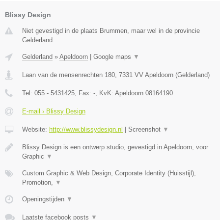
Blissy Design
Niet gevestigd in de plaats Brummen, maar wel in de provincie
Gelderland.
Gelderland
»
Apeldoorn
|
Google maps
▼
Laan van de mensenrechten 180
,
7331 VV
Apeldoorn
(
Gelderland
)
Tel:
055 - 5431425
, Fax:
-
, KvK:
Apeldoorn 08164190
E-mail › Blissy Design
Website:
http://www.blissydesign.nl
|
Screenshot
▼
Blissy Design is een ontwerp studio, gevestigd in Apeldoorn, voor
Graphic
▼
Custom Graphic & Web Design, Corporate Identity (Huisstijl),
Promotion,
▼
Openingstijden
▼
Laatste facebook posts
▼