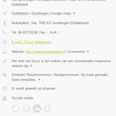
Gelderland.
Gelderland
»
Gendringen
|
Google maps
▼
Multatulihof, 16a
,
7081 AS
Gendringen
(
Gelderland
)
Tel:
06 83776249
, Fax:
-
, KvK:
-
E-mail › Focuz Webdesign
Website:
http://www.tristanboland.nl
|
Screenshot
▼
Het doel van focuz is het maken van een razendsnelle responsive
website die
▼
Snelheid, Responsiveness, Handgeschreven, Op maat gemaakt,
Geen templates,
▼
Er wordt gewerkt op afspraak.
Sociale media: