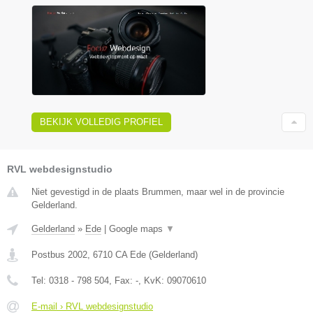
BEKIJK VOLLEDIG PROFIEL
RVL webdesignstudio
Niet gevestigd in de plaats Brummen, maar wel in de provincie
Gelderland.
Gelderland
»
Ede
|
Google maps
▼
Postbus 2002
,
6710 CA
Ede
(
Gelderland
)
Tel:
0318 - 798 504
, Fax:
-
, KvK:
09070610
E-mail › RVL webdesignstudio