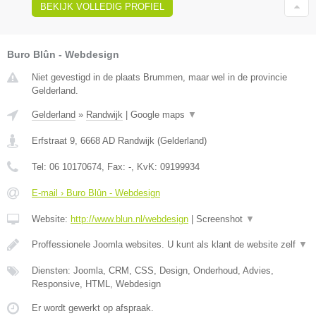
BEKIJK VOLLEDIG PROFIEL
Buro Blûn - Webdesign
Niet gevestigd in de plaats Brummen, maar wel in de provincie
Gelderland.
Gelderland
»
Randwijk
|
Google maps
▼
Erfstraat 9
,
6668 AD
Randwijk
(
Gelderland
)
Tel:
06 10170674
, Fax:
-
, KvK:
09199934
E-mail › Buro Blûn - Webdesign
Website:
http://www.blun.nl/webdesign
|
Screenshot
▼
Proffessionele Joomla websites. U kunt als klant de website zelf
▼
Diensten: Joomla, CRM, CSS, Design, Onderhoud, Advies,
Responsive, HTML, Webdesign
Er wordt gewerkt op afspraak.