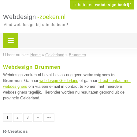
Ik heb een
webdesign bedrijf
Webdesign
-zoeken.nl
Vind webdesign bij u in de buurt!
U bent nu hier:
Home
»
Gelderland
»
Brummen
Webdesign Brummen
Webdesign-zoeken.nl bevat helaas nog geen
webdesigners in
Brummen
. Ga naar
webdesign Gelderland
of ga naar
direct contact met
webdesigners
om via één e-mail in contact te komen met meerdere
webdesigners tegelijk. Hieronder worden nu resultaten getoond uit de
provincie Gelderland.
1
2
3
»
»»
R-Creations