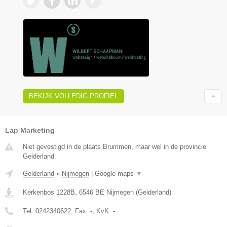
BEKIJK VOLLEDIG PROFIEL
Lap Marketing
Niet gevestigd in de plaats Brummen, maar wel in de provincie
Gelderland.
Gelderland
»
Nijmegen
|
Google maps
▼
Kerkenbos 1228B
,
6546 BE
Nijmegen
(
Gelderland
)
Tel:
0242340622
, Fax:
-
, KvK:
-