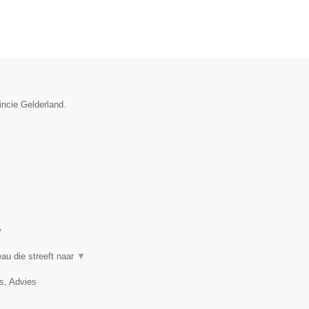
incie Gelderland.
▼
au die streeft naar
▼
, Advies