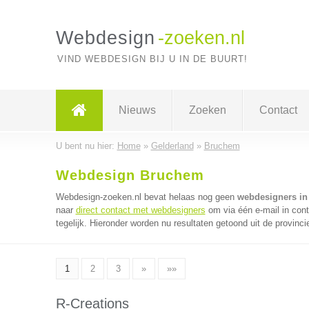
Webdesign
-zoeken.nl
VIND WEBDESIGN BIJ U IN DE BUURT!
Nieuws
Zoeken
Contact
U bent nu hier:
Home
»
Gelderland
»
Bruchem
Webdesign Bruchem
Webdesign-zoeken.nl bevat helaas nog geen
webdesigners i
naar
direct contact met webdesigners
om via één e-mail in con
tegelijk. Hieronder worden nu resultaten getoond uit de provinci
1
2
3
»
»»
R-Creations