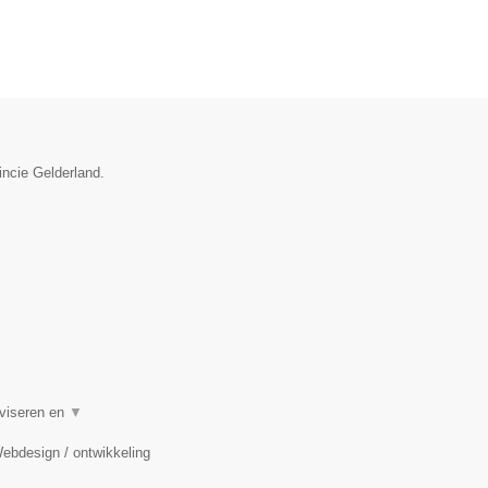
incie Gelderland.
dviseren en
▼
Webdesign / ontwikkeling