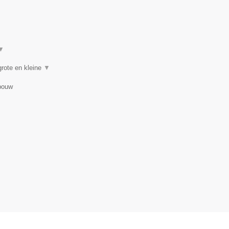
▼
rote en kleine
▼
bouw