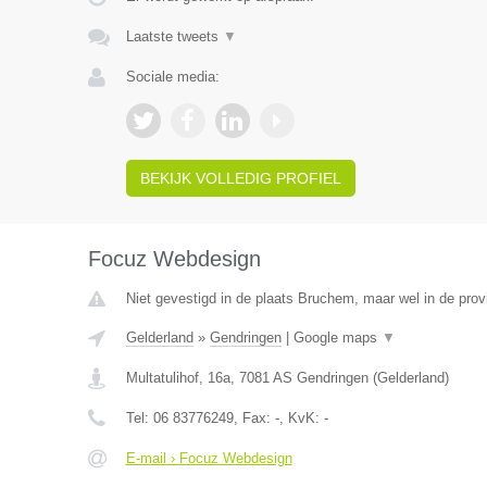
Laatste tweets
▼
Sociale media:
BEKIJK VOLLEDIG PROFIEL
Focuz Webdesign
Niet gevestigd in de plaats Bruchem, maar wel in de prov
Gelderland
»
Gendringen
|
Google maps
▼
Multatulihof, 16a
,
7081 AS
Gendringen
(
Gelderland
)
Tel:
06 83776249
, Fax:
-
, KvK:
-
E-mail › Focuz Webdesign