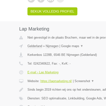
BEKIJK VOLLEDIG PROFIEL
Lap Marketing
Niet gevestigd in de plaats Bruchem, maar wel in de prov
Gelderland
»
Nijmegen
|
Google maps
▼
Kerkenbos 1228B
,
6546 BE
Nijmegen
(
Gelderland
)
Tel:
0242340622
, Fax:
-
, KvK:
-
E-mail › Lap Marketing
Website:
https://lapmarketing.nl/
|
Screenshot
▼
Sinds begin 2019 richten wij ons op het ondersteunen, a
Diensten: SEO optimalisatie, Linkbuilding, Google Ads, 