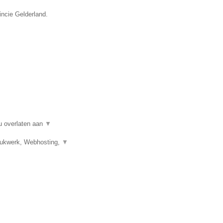
incie Gelderland.
u overlaten aan
▼
Drukwerk, Webhosting,
▼