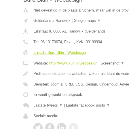
Niet gevestigd in de plaats Bruchem, maar wel in de prov
Gelderland
»
Randwijk
|
Google maps
▼
Erfstraat 9
,
6668 AD
Randwijk
(
Gelderland
)
Tel:
06 10170674
, Fax:
-
, KvK:
09199934
E-mail › Buro Blûn - Webdesign
Website:
http://www.blun.nl/webdesign
|
Screenshot
▼
Proffessionele Joomla websites. U kunt als klant de webs
Diensten: Joomla, CRM, CSS, Design, Onderhoud, Advi
Er wordt gewerkt op afspraak.
Laatste tweets
▼
|
Laatste facebook posts
▼
Sociale media: