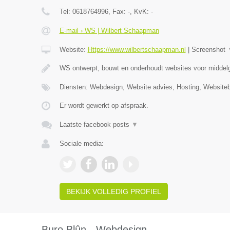
Tel:
0618764996
, Fax:
-
, KvK:
-
E-mail › WS | Wilbert Schaapman
Website:
Https://www.wilbertschaapman.nl
|
Screenshot
WS ontwerpt, bouwt en onderhoudt websites voor middelg
Diensten: Webdesign, Website advies, Hosting, Website
Er wordt gewerkt op afspraak.
Laatste facebook posts
▼
Sociale media:
BEKIJK VOLLEDIG PROFIEL
Buro Blûn - Webdesign