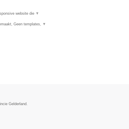
esponsive website die
▼
emaakt, Geen templates,
▼
incie Gelderland.