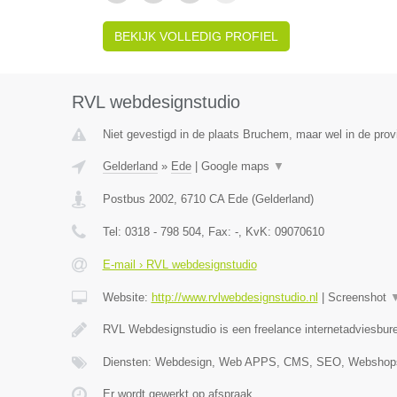
BEKIJK VOLLEDIG PROFIEL
RVL webdesignstudio
Niet gevestigd in de plaats Bruchem, maar wel in de prov
Gelderland
»
Ede
|
Google maps
▼
Postbus 2002
,
6710 CA
Ede
(
Gelderland
)
Tel:
0318 - 798 504
, Fax:
-
, KvK:
09070610
E-mail › RVL webdesignstudio
Website:
http://www.rvlwebdesignstudio.nl
|
Screenshot
RVL Webdesignstudio is een freelance internetadviesbure
Diensten: Webdesign, Web APPS, CMS, SEO, Webshops
Er wordt gewerkt op afspraak.