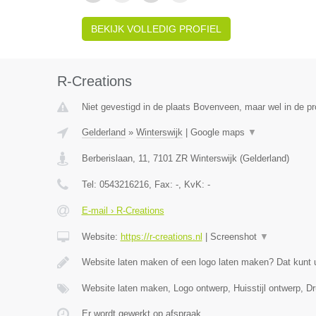
BEKIJK VOLLEDIG PROFIEL
R-Creations
Niet gevestigd in de plaats Bovenveen, maar wel in de pr
Gelderland
»
Winterswijk
|
Google maps
▼
Berberislaan, 11
,
7101 ZR
Winterswijk
(
Gelderland
)
Tel:
0543216216
, Fax:
-
, KvK:
-
E-mail › R-Creations
Website:
https://r-creations.nl
|
Screenshot
▼
Website laten maken of een logo laten maken? Dat kunt 
Website laten maken, Logo ontwerp, Huisstijl ontwerp, 
Er wordt gewerkt op afspraak.