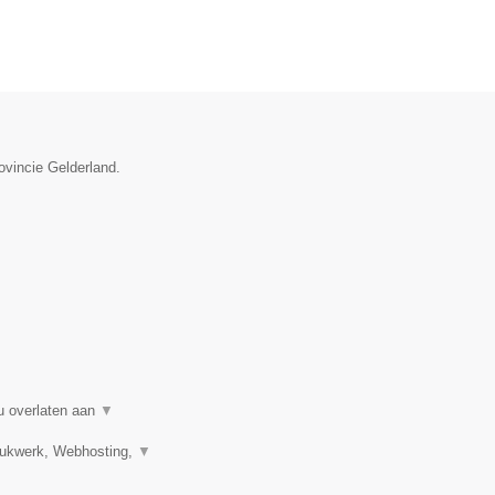
ovincie Gelderland.
u overlaten aan
▼
Drukwerk, Webhosting,
▼