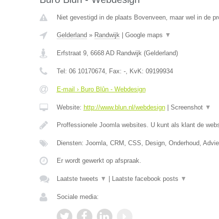
Niet gevestigd in de plaats Bovenveen, maar wel in de pr
Gelderland
»
Randwijk
|
Google maps
▼
Erfstraat 9
,
6668 AD
Randwijk
(
Gelderland
)
Tel:
06 10170674
, Fax:
-
, KvK:
09199934
E-mail › Buro Blûn - Webdesign
Website:
http://www.blun.nl/webdesign
|
Screenshot
▼
Proffessionele Joomla websites. U kunt als klant de webs
Diensten: Joomla, CRM, CSS, Design, Onderhoud, Advi
Er wordt gewerkt op afspraak.
Laatste tweets
▼
|
Laatste facebook posts
▼
Sociale media: