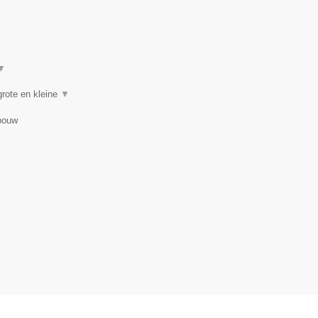
▼
rote en kleine
▼
bouw