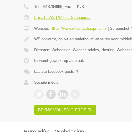
Tel:
0618764996
, Fax:
-
, KvK:
-
E-mail › WS | Wilbert Schaapman
Website:
Https://www.wilbertschaapman.nl
|
Screenshot
WS ontwerpt, bouwt en onderhoudt websites voor middelg
Diensten: Webdesign, Website advies, Hosting, Website
Er wordt gewerkt op afspraak.
Laatste facebook posts
▼
Sociale media:
BEKIJK VOLLEDIG PROFIEL
Buro Blûn - Webdesign