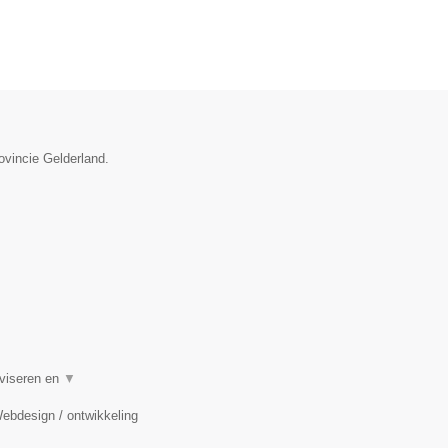
ovincie Gelderland.
dviseren en
▼
Webdesign / ontwikkeling