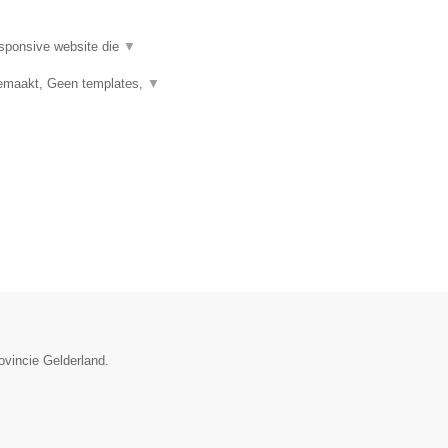
esponsive website die
▼
emaakt, Geen templates,
▼
ovincie Gelderland.