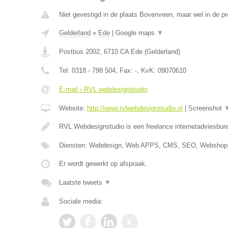
Niet gevestigd in de plaats Bovenveen, maar wel in de pr
Gelderland
»
Ede
|
Google maps
▼
Postbus 2002
,
6710 CA
Ede
(
Gelderland
)
Tel:
0318 - 798 504
, Fax:
-
, KvK:
09070610
E-mail › RVL webdesignstudio
Website:
http://www.rvlwebdesignstudio.nl
|
Screenshot
RVL Webdesignstudio is een freelance internetadviesbure
Diensten: Webdesign, Web APPS, CMS, SEO, Webshops
Er wordt gewerkt op afspraak.
Laatste tweets
▼
Sociale media: