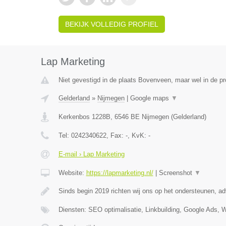
BEKIJK VOLLEDIG PROFIEL
Lap Marketing
Niet gevestigd in de plaats Bovenveen, maar wel in de pr
Gelderland
»
Nijmegen
|
Google maps
▼
Kerkenbos 1228B
,
6546 BE
Nijmegen
(
Gelderland
)
Tel:
0242340622
, Fax:
-
, KvK:
-
E-mail › Lap Marketing
Website:
https://lapmarketing.nl/
|
Screenshot
▼
Sinds begin 2019 richten wij ons op het ondersteunen, a
Diensten: SEO optimalisatie, Linkbuilding, Google Ads, 