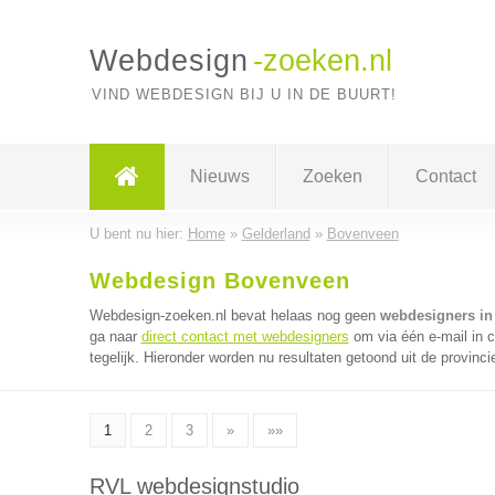
Webdesign
-zoeken.nl
VIND WEBDESIGN BIJ U IN DE BUURT!
Nieuws
Zoeken
Contact
U bent nu hier:
Home
»
Gelderland
»
Bovenveen
Webdesign Bovenveen
Webdesign-zoeken.nl bevat helaas nog geen
webdesigners in
ga naar
direct contact met webdesigners
om via één e-mail in 
tegelijk. Hieronder worden nu resultaten getoond uit de provinci
1
2
3
»
»»
RVL webdesignstudio