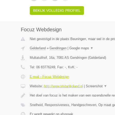
BEKIJK VOLLEDIG PROFIEL
Focuz Webdesign
Niet gevestigd in de plaats Beuningen, maar wel in de pro
Gelderland
»
Gendringen
|
Google maps
▼
Multatulihof, 16a
,
7081 AS
Gendringen
(
Gelderland
)
Tel:
06 83776249
, Fax:
-
, KvK:
-
E-mail › Focuz Webdesign
Website:
http://www.tristanboland.nl
|
Screenshot
▼
Het doel van focuz is het maken van een razendsnelle r
Snelheid, Responsiveness, Handgeschreven, Op maat g
Er wordt gewerkt op afspraak.