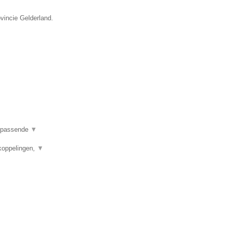
vincie Gelderland.
en passende
▼
koppelingen,
▼