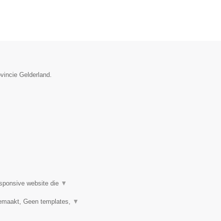
vincie Gelderland.
esponsive website die
▼
emaakt, Geen templates,
▼