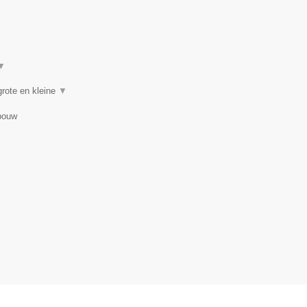
▼
rote en kleine
▼
bouw