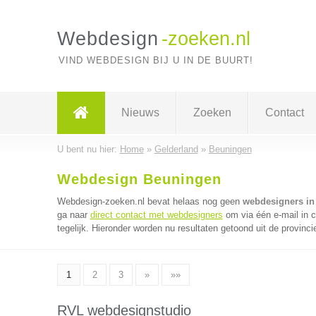
Webdesign
-zoeken.nl
VIND WEBDESIGN BIJ U IN DE BUURT!
Nieuws
Zoeken
Contact
U bent nu hier:
Home
»
Gelderland
»
Beuningen
Webdesign Beuningen
Webdesign-zoeken.nl bevat helaas nog geen
webdesigners in
ga naar
direct contact met webdesigners
om via één e-mail in 
tegelijk. Hieronder worden nu resultaten getoond uit de provinci
1
2
3
»
»»
RVL webdesignstudio