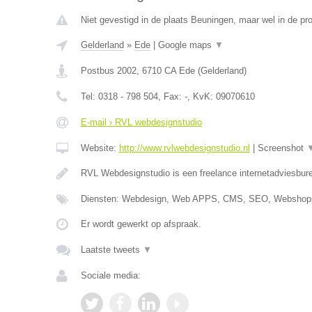
Niet gevestigd in de plaats Beuningen, maar wel in de pro
Gelderland
»
Ede
|
Google maps
▼
Postbus 2002
,
6710 CA
Ede
(
Gelderland
)
Tel:
0318 - 798 504
, Fax:
-
, KvK:
09070610
E-mail › RVL webdesignstudio
Website:
http://www.rvlwebdesignstudio.nl
|
Screenshot
RVL Webdesignstudio is een freelance internetadviesbure
Diensten: Webdesign, Web APPS, CMS, SEO, Webshops
Er wordt gewerkt op afspraak.
Laatste tweets
▼
Sociale media: