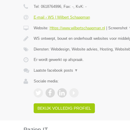
Tel:
0618764996
, Fax:
-
, KvK:
-
E-mail › WS | Wilbert Schaapman
Website:
Https://www.wilbertschaapman.nl
|
Screenshot
WS ontwerpt, bouwt en onderhoudt websites voor middelg
Diensten: Webdesign, Website advies, Hosting, Website
Er wordt gewerkt op afspraak.
Laatste facebook posts
▼
Sociale media:
BEKIJK VOLLEDIG PROFIEL
Pazion IT