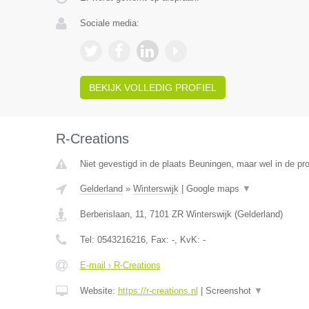
Sociale media:
BEKIJK VOLLEDIG PROFIEL
R-Creations
Niet gevestigd in de plaats Beuningen, maar wel in de pro
Gelderland
»
Winterswijk
|
Google maps
▼
Berberislaan, 11
,
7101 ZR
Winterswijk
(
Gelderland
)
Tel:
0543216216
, Fax:
-
, KvK:
-
E-mail › R-Creations
Website:
https://r-creations.nl
|
Screenshot
▼