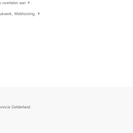
u overlaten aan
▼
Drukwerk, Webhosting,
▼
vincie Gelderland.