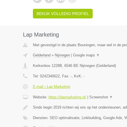
BEKIJK VOLLEDIG PROFIEL
Lap Marketing
Niet gevestigd in de plaats Beuningen, maar wel in de pro
Gelderland
»
Nijmegen
|
Google maps
▼
Kerkenbos 1228B
,
6546 BE
Nijmegen
(
Gelderland
)
Tel:
0242340622
, Fax:
-
, KvK:
-
E-mail › Lap Marketing
Website:
https://lapmarketing.nl/
|
Screenshot
▼
Sinds begin 2019 richten wij ons op het ondersteunen, a
Diensten: SEO optimalisatie, Linkbuilding, Google Ads, 