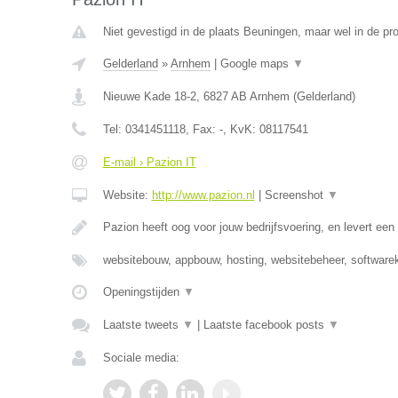
Niet gevestigd in de plaats Beuningen, maar wel in de pro
Gelderland
»
Arnhem
|
Google maps
▼
Nieuwe Kade 18-2
,
6827 AB
Arnhem
(
Gelderland
)
Tel:
0341451118
, Fax:
-
, KvK:
08117541
E-mail › Pazion IT
Website:
http://www.pazion.nl
|
Screenshot
▼
Pazion heeft oog voor jouw bedrijfsvoering, en levert e
websitebouw, appbouw, hosting, websitebeheer, software
Openingstijden
▼
Laatste tweets
▼
|
Laatste facebook posts
▼
Sociale media: