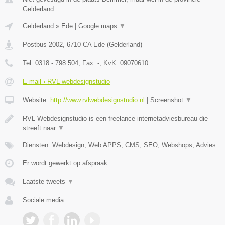
Gelderland.
Gelderland
»
Ede
|
Google maps
▼
Postbus 2002
,
6710 CA
Ede
(
Gelderland
)
Tel:
0318 - 798 504
, Fax:
-
, KvK:
09070610
E-mail › RVL webdesignstudio
Website:
http://www.rvlwebdesignstudio.nl
|
Screenshot
▼
RVL Webdesignstudio is een freelance internetadviesbureau die
streeft naar
▼
Diensten: Webdesign, Web APPS, CMS, SEO, Webshops, Advies
Er wordt gewerkt op afspraak.
Laatste tweets
▼
Sociale media: