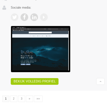
Sociale media:
BEKIJK VOLLEDIG PROFIEL
1
2
3
»
»»