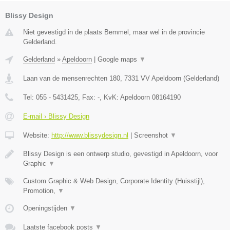
Blissy Design
Niet gevestigd in de plaats Bemmel, maar wel in de provincie
Gelderland.
Gelderland
»
Apeldoorn
|
Google maps
▼
Laan van de mensenrechten 180
,
7331 VV
Apeldoorn
(
Gelderland
)
Tel:
055 - 5431425
, Fax:
-
, KvK:
Apeldoorn 08164190
E-mail › Blissy Design
Website:
http://www.blissydesign.nl
|
Screenshot
▼
Blissy Design is een ontwerp studio, gevestigd in Apeldoorn, voor
Graphic
▼
Custom Graphic & Web Design, Corporate Identity (Huisstijl),
Promotion,
▼
Openingstijden
▼
Laatste facebook posts
▼