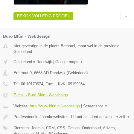
BEKIJK VOLLEDIG PROFIEL
Buro Blûn - Webdesign
Niet gevestigd in de plaats Bemmel, maar wel in de provincie
Gelderland.
Gelderland
»
Randwijk
|
Google maps
▼
Erfstraat 9
,
6668 AD
Randwijk
(
Gelderland
)
Tel:
06 10170674
, Fax:
-
, KvK:
09199934
E-mail › Buro Blûn - Webdesign
Website:
http://www.blun.nl/webdesign
|
Screenshot
▼
Proffessionele Joomla websites. U kunt als klant de website zelf
▼
Diensten: Joomla, CRM, CSS, Design, Onderhoud, Advies,
Responsive, HTML, Webdesign