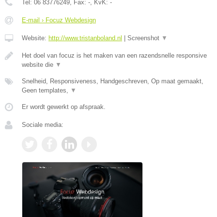
Tel:
06 83776249
, Fax:
-
, KvK:
-
E-mail › Focuz Webdesign
Website:
http://www.tristanboland.nl
|
Screenshot
▼
Het doel van focuz is het maken van een razendsnelle responsive
website die
▼
Snelheid, Responsiveness, Handgeschreven, Op maat gemaakt,
Geen templates,
▼
Er wordt gewerkt op afspraak.
Sociale media: