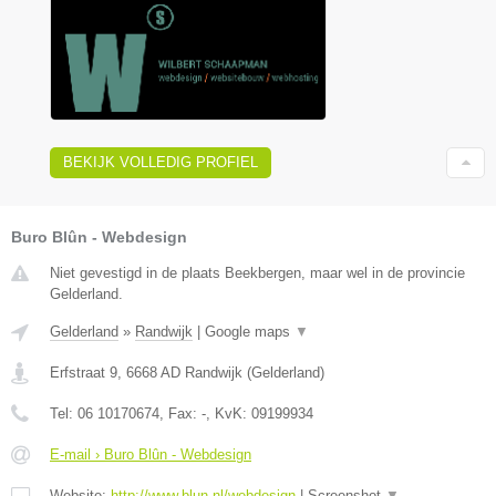
BEKIJK VOLLEDIG PROFIEL
Buro Blûn - Webdesign
Niet gevestigd in de plaats Beekbergen, maar wel in de provincie
Gelderland.
Gelderland
»
Randwijk
|
Google maps
▼
Erfstraat 9
,
6668 AD
Randwijk
(
Gelderland
)
Tel:
06 10170674
, Fax:
-
, KvK:
09199934
E-mail › Buro Blûn - Webdesign
Website:
http://www.blun.nl/webdesign
|
Screenshot
▼