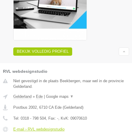
BEKIJK VOLLEDIG PROFIEL
RVL webdesignstudio
Niet gevestigd in de plaats Beekbergen, maar wel in de provincie
Gelderland.
Gelderland
»
Ede
|
Google maps
▼
Postbus 2002
,
6710 CA
Ede
(
Gelderland
)
Tel:
0318 - 798 504
, Fax:
-
, KvK:
09070610
E-mail › RVL webdesignstudio