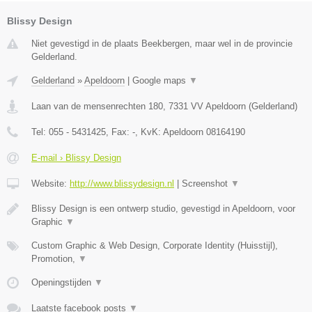
Blissy Design
Niet gevestigd in de plaats Beekbergen, maar wel in de provincie
Gelderland.
Gelderland
»
Apeldoorn
|
Google maps
▼
Laan van de mensenrechten 180
,
7331 VV
Apeldoorn
(
Gelderland
)
Tel:
055 - 5431425
, Fax:
-
, KvK:
Apeldoorn 08164190
E-mail › Blissy Design
Website:
http://www.blissydesign.nl
|
Screenshot
▼
Blissy Design is een ontwerp studio, gevestigd in Apeldoorn, voor
Graphic
▼
Custom Graphic & Web Design, Corporate Identity (Huisstijl),
Promotion,
▼
Openingstijden
▼
Laatste facebook posts
▼