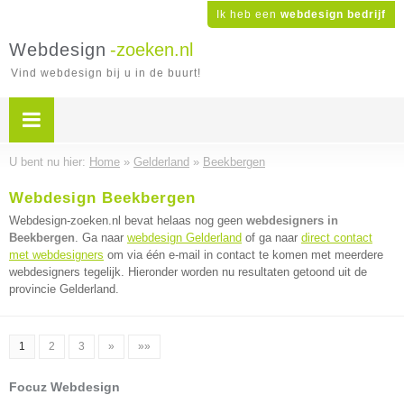
Ik heb een
webdesign bedrijf
Webdesign
-zoeken.nl
Vind webdesign bij u in de buurt!
U bent nu hier:
Home
»
Gelderland
»
Beekbergen
Webdesign Beekbergen
Webdesign-zoeken.nl bevat helaas nog geen
webdesigners in
Beekbergen
. Ga naar
webdesign Gelderland
of ga naar
direct contact
met webdesigners
om via één e-mail in contact te komen met meerdere
webdesigners tegelijk. Hieronder worden nu resultaten getoond uit de
provincie Gelderland.
1
2
3
»
»»
Focuz Webdesign