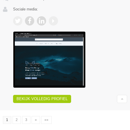
Sociale media:
BEKIJK VOLLEDIG PROFIEL
1
2
3
»
»»