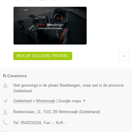
BEKIJK VOLLEDIG PROFIEL
R-Creations
Niet gevestigd in de plaats Beekbergen, maar wel in de provincie
Gelderland.
Gelderland
»
Winterswijk
|
Google maps
▼
Berberislaan, 11
,
7101 ZR
Winterswijk
(
Gelderland
)
Tel:
0543216216
, Fax:
-
, KvK:
-