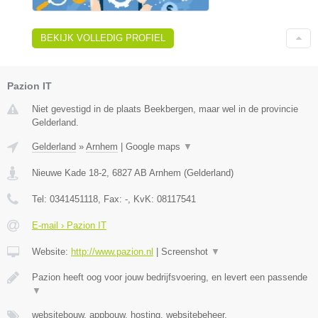
BEKIJK VOLLEDIG PROFIEL
Pazion IT
Niet gevestigd in de plaats Beekbergen, maar wel in de provincie
Gelderland.
Gelderland
»
Arnhem
|
Google maps
▼
Nieuwe Kade 18-2
,
6827 AB
Arnhem
(
Gelderland
)
Tel:
0341451118
, Fax:
-
, KvK:
08117541
E-mail › Pazion IT
Website:
http://www.pazion.nl
|
Screenshot
▼
Pazion heeft oog voor jouw bedrijfsvoering, en levert een passende
▼
websitebouw, appbouw, hosting, websitebeheer,