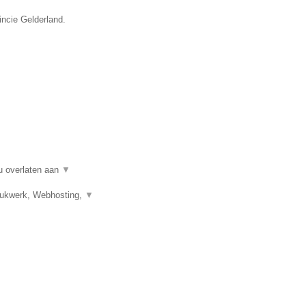
incie Gelderland.
u overlaten aan
▼
Drukwerk, Webhosting,
▼