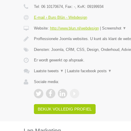
Tel:
06 10170674
, Fax:
-
, KvK:
09199934
E-mail › Buro Blûn - Webdesign
Website:
http://www.blun.nl/webdesign
|
Screenshot
▼
Proffessionele Joomla websites. U kunt als klant de webs
Diensten: Joomla, CRM, CSS, Design, Onderhoud, Advi
Er wordt gewerkt op afspraak.
Laatste tweets
▼
|
Laatste facebook posts
▼
Sociale media:
BEKIJK VOLLEDIG PROFIEL
Lap Marketing