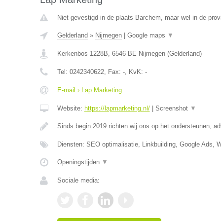
Niet gevestigd in de plaats Barchem, maar wel in de prov
Gelderland
»
Nijmegen
|
Google maps
▼
Kerkenbos 1228B
,
6546 BE
Nijmegen
(
Gelderland
)
Tel:
0242340622
, Fax:
-
, KvK:
-
E-mail › Lap Marketing
Website:
https://lapmarketing.nl/
|
Screenshot
▼
Sinds begin 2019 richten wij ons op het ondersteunen, a
Diensten: SEO optimalisatie, Linkbuilding, Google Ads, 
Openingstijden
▼
Sociale media: