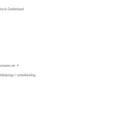
incie Gelderland.
dviseren en
▼
Webdesign / ontwikkeling