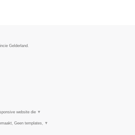
incie Gelderland.
esponsive website die
▼
emaakt, Geen templates,
▼