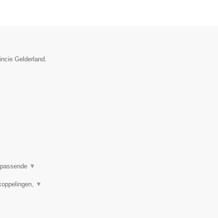
incie Gelderland.
en passende
▼
koppelingen,
▼