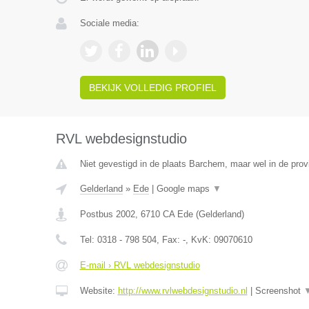
Sociale media:
BEKIJK VOLLEDIG PROFIEL
RVL webdesignstudio
Niet gevestigd in de plaats Barchem, maar wel in de prov
Gelderland
»
Ede
|
Google maps
▼
Postbus 2002
,
6710 CA
Ede
(
Gelderland
)
Tel:
0318 - 798 504
, Fax:
-
, KvK:
09070610
E-mail › RVL webdesignstudio
Website:
http://www.rvlwebdesignstudio.nl
|
Screenshot