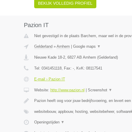
BEKIJK VOLLEDIG PROFIEL
Pazion IT
Niet gevestigd in de plaats Barchem, maar wel in de prov
Gelderland
»
Arnhem
|
Google maps
▼
Nieuwe Kade 18-2
,
6827 AB
Arnhem
(
Gelderland
)
Tel:
0341451118
, Fax:
-
, KvK:
08117541
E-mail › Pazion IT
Website:
http://www.pazion.nl
|
Screenshot
▼
Pazion heeft oog voor jouw bedrijfsvoering, en levert e
websitebouw, appbouw, hosting, websitebeheer, software
Openingstijden
▼