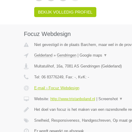
BEKIJK VOLLEDIG PROFIEL
Focuz Webdesign
Niet gevestigd in de plaats Barchem, maar wel in de prov
Gelderland
»
Gendringen
|
Google maps
▼
Multatulihof, 16a
,
7081 AS
Gendringen
(
Gelderland
)
Tel:
06 83776249
, Fax:
-
, KvK:
-
E-mail › Focuz Webdesign
Website:
http://www.tristanboland.nl
|
Screenshot
▼
Het doel van focuz is het maken van een razendsnelle r
Snelheid, Responsiveness, Handgeschreven, Op maat g
Er wordt gewerkt op afspraak.