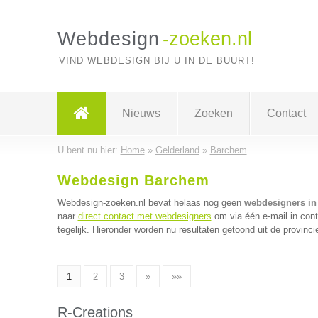
Webdesign
-zoeken.nl
VIND WEBDESIGN BIJ U IN DE BUURT!
Nieuws
Zoeken
Contact
U bent nu hier:
Home
»
Gelderland
»
Barchem
Webdesign Barchem
Webdesign-zoeken.nl bevat helaas nog geen
webdesigners i
naar
direct contact met webdesigners
om via één e-mail in con
tegelijk. Hieronder worden nu resultaten getoond uit de provinci
1
2
3
»
»»
R-Creations