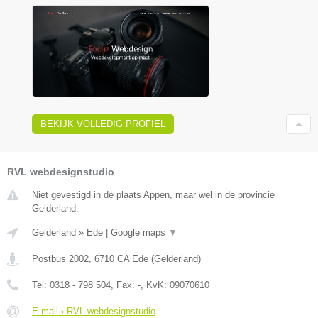
BEKIJK VOLLEDIG PROFIEL
RVL webdesignstudio
Niet gevestigd in de plaats Appen, maar wel in de provincie
Gelderland.
Gelderland
»
Ede
|
Google maps
▼
Postbus 2002
,
6710 CA
Ede
(
Gelderland
)
Tel:
0318 - 798 504
, Fax:
-
, KvK:
09070610
E-mail › RVL webdesignstudio