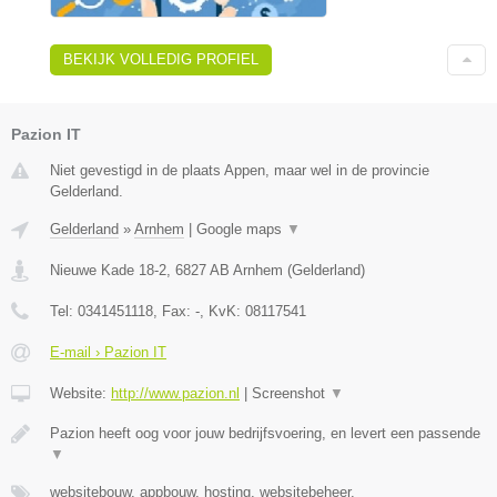
BEKIJK VOLLEDIG PROFIEL
Pazion IT
Niet gevestigd in de plaats Appen, maar wel in de provincie
Gelderland.
Gelderland
»
Arnhem
|
Google maps
▼
Nieuwe Kade 18-2
,
6827 AB
Arnhem
(
Gelderland
)
Tel:
0341451118
, Fax:
-
, KvK:
08117541
E-mail › Pazion IT
Website:
http://www.pazion.nl
|
Screenshot
▼
Pazion heeft oog voor jouw bedrijfsvoering, en levert een passende
▼
websitebouw, appbouw, hosting, websitebeheer,