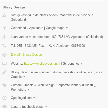
Blissy Design
Niet gevestigd in de plaats Appen, maar wel in de provincie
Gelderland.
Gelderland
»
Apeldoorn
|
Google maps
▼
Laan van de mensenrechten 180
,
7331 VV
Apeldoorn
(
Gelderland
)
Tel:
055 - 5431425
, Fax:
-
, KvK:
Apeldoorn 08164190
E-mail › Blissy Design
Website:
http://www.blissydesign.nl
|
Screenshot
▼
Blissy Design is een ontwerp studio, gevestigd in Apeldoorn, voor
Graphic
▼
Custom Graphic & Web Design, Corporate Identity (Huisstijl),
Promotion,
▼
Openingstijden
▼
Laatste facebook posts
▼