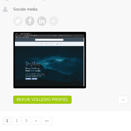
Sociale media:
BEKIJK VOLLEDIG PROFIEL
1
2
3
»
»»