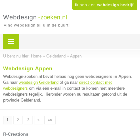
Ik heb een
webdesign bedrijf
Webdesign
-zoeken.nl
Vind webdesign bij u in de buurt!
U bent nu hier:
Home
»
Gelderland
»
Appen
Webdesign Appen
Webdesign-zoeken.nl bevat helaas nog geen
webdesigners in Appen
.
Ga naar
webdesign Gelderland
of ga naar
direct contact met
webdesigners
om via één e-mail in contact te komen met meerdere
webdesigners tegelijk. Hieronder worden nu resultaten getoond uit de
provincie Gelderland.
1
2
3
»
»»
R-Creations