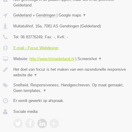
Gelderland.
Gelderland
»
Gendringen
|
Google maps
▼
Multatulihof, 16a
,
7081 AS
Gendringen
(
Gelderland
)
Tel:
06 83776249
, Fax:
-
, KvK:
-
E-mail › Focuz Webdesign
Website:
http://www.tristanboland.nl
|
Screenshot
▼
Het doel van focuz is het maken van een razendsnelle responsive
website die
▼
Snelheid, Responsiveness, Handgeschreven, Op maat gemaakt,
Geen templates,
▼
Er wordt gewerkt op afspraak.
Sociale media: