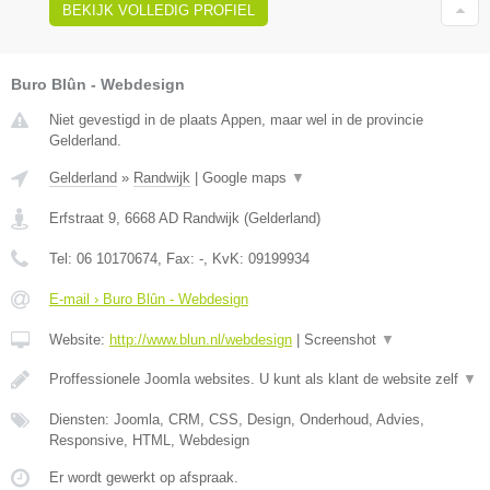
BEKIJK VOLLEDIG PROFIEL
Buro Blûn - Webdesign
Niet gevestigd in de plaats Appen, maar wel in de provincie
Gelderland.
Gelderland
»
Randwijk
|
Google maps
▼
Erfstraat 9
,
6668 AD
Randwijk
(
Gelderland
)
Tel:
06 10170674
, Fax:
-
, KvK:
09199934
E-mail › Buro Blûn - Webdesign
Website:
http://www.blun.nl/webdesign
|
Screenshot
▼
Proffessionele Joomla websites. U kunt als klant de website zelf
▼
Diensten: Joomla, CRM, CSS, Design, Onderhoud, Advies,
Responsive, HTML, Webdesign
Er wordt gewerkt op afspraak.