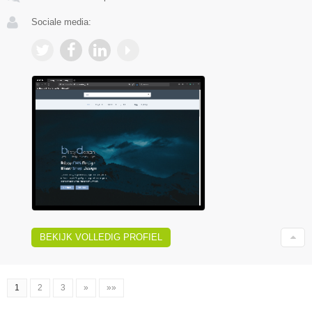
Sociale media:
BEKIJK VOLLEDIG PROFIEL
1
2
3
»
»»