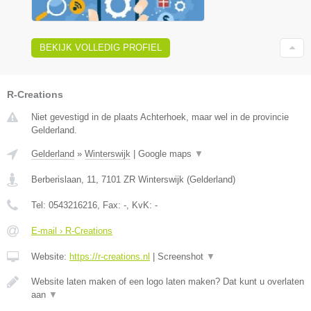
BEKIJK VOLLEDIG PROFIEL
R-Creations
Niet gevestigd in de plaats Achterhoek, maar wel in de provincie
Gelderland.
Gelderland
»
Winterswijk
|
Google maps
▼
Berberislaan, 11
,
7101 ZR
Winterswijk
(
Gelderland
)
Tel:
0543216216
, Fax:
-
, KvK:
-
E-mail › R-Creations
Website:
https://r-creations.nl
|
Screenshot
▼
Website laten maken of een logo laten maken? Dat kunt u overlaten
aan
▼