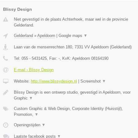
Blissy Design
Niet gevestigd in de plaats Achterhoek, maar wel in de provincie
Gelderland.
Gelderland
»
Apeldoorn
|
Google maps
▼
Laan van de mensenrechten 180
,
7331 VV
Apeldoorn
(
Gelderland
)
Tel:
055 - 5431425
, Fax:
-
, KvK:
Apeldoorn 08164190
E-mail › Blissy Design
Website:
http://www.blissydesign.nl
|
Screenshot
▼
Blissy Design is een ontwerp studio, gevestigd in Apeldoorn, voor
Graphic
▼
Custom Graphic & Web Design, Corporate Identity (Huisstijl),
Promotion,
▼
Openingstijden
▼
Laatste facebook posts
▼