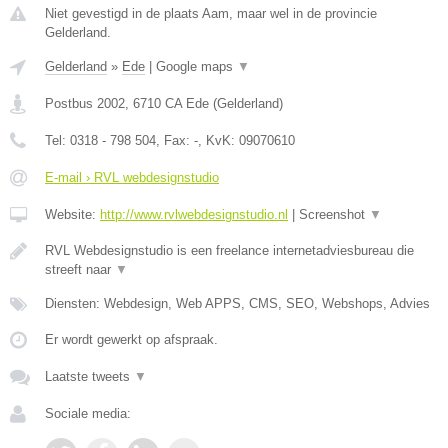
Niet gevestigd in de plaats Aam, maar wel in de provincie
Gelderland.
Gelderland
»
Ede
|
Google maps
▼
Postbus 2002
,
6710 CA
Ede
(
Gelderland
)
Tel:
0318 - 798 504
, Fax:
-
, KvK:
09070610
E-mail › RVL webdesignstudio
Website:
http://www.rvlwebdesignstudio.nl
|
Screenshot
▼
RVL Webdesignstudio is een freelance internetadviesbureau die
streeft naar
▼
Diensten: Webdesign, Web APPS, CMS, SEO, Webshops, Advies
Er wordt gewerkt op afspraak.
Laatste tweets
▼
Sociale media: