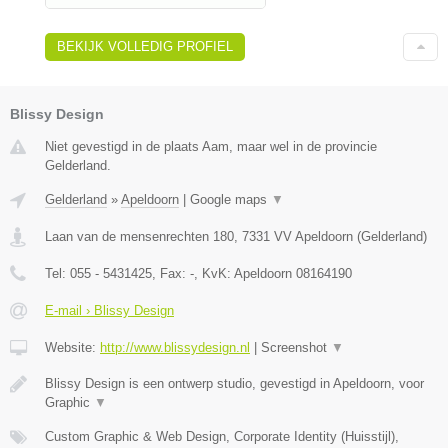
BEKIJK VOLLEDIG PROFIEL
Blissy Design
Niet gevestigd in de plaats Aam, maar wel in de provincie
Gelderland.
Gelderland
»
Apeldoorn
|
Google maps
▼
Laan van de mensenrechten 180
,
7331 VV
Apeldoorn
(
Gelderland
)
Tel:
055 - 5431425
, Fax:
-
, KvK:
Apeldoorn 08164190
E-mail › Blissy Design
Website:
http://www.blissydesign.nl
|
Screenshot
▼
Blissy Design is een ontwerp studio, gevestigd in Apeldoorn, voor
Graphic
▼
Custom Graphic & Web Design, Corporate Identity (Huisstijl),