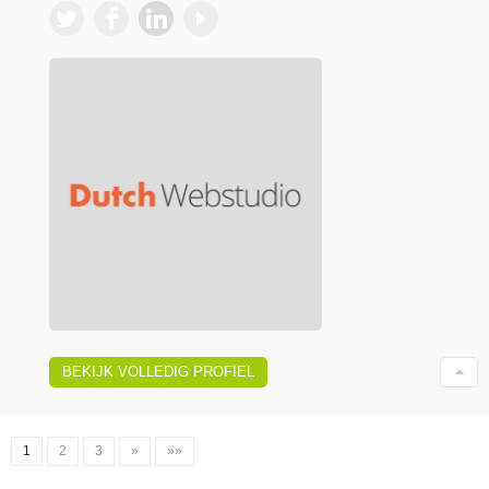
BEKIJK VOLLEDIG PROFIEL
1
2
3
»
»»