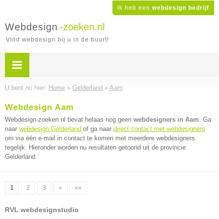
Ik heb een
webdesign bedrijf
Webdesign
-zoeken.nl
Vind webdesign bij u in de buurt!
U bent nu hier:
Home
»
Gelderland
»
Aam
Webdesign Aam
Webdesign-zoeken.nl bevat helaas nog geen
webdesigners in Aam
. Ga
naar
webdesign Gelderland
of ga naar
direct contact met webdesigners
om via één e-mail in contact te komen met meerdere webdesigners
tegelijk. Hieronder worden nu resultaten getoond uit de provincie
Gelderland.
1
2
3
»
»»
RVL webdesignstudio