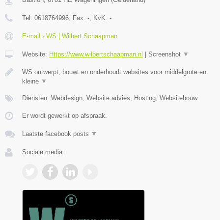
Tel:
0618764996
, Fax:
-
, KvK:
-
E-mail › WS | Wilbert Schaapman
Website:
Https://www.wilbertschaapman.nl
|
Screenshot
▼
WS ontwerpt, bouwt en onderhoudt websites voor middelgrote en
kleine
▼
Diensten: Webdesign, Website advies, Hosting, Websitebouw
Er wordt gewerkt op afspraak.
Laatste facebook posts
▼
Sociale media: