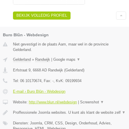
BEKIJK VOLLEDIG PROFIEL
Buro Blûn - Webdesign
Niet gevestigd in de plaats Aam, maar wel in de provincie
Gelderland.
Gelderland
»
Randwijk
|
Google maps
▼
Erfstraat 9
,
6668 AD
Randwijk
(
Gelderland
)
Tel:
06 10170674
, Fax:
-
, KvK:
09199934
E-mail › Buro Blûn - Webdesign
Website:
http://www.blun.nl/webdesign
|
Screenshot
▼
Proffessionele Joomla websites. U kunt als klant de website zelf
▼
Diensten: Joomla, CRM, CSS, Design, Onderhoud, Advies,
Responsive, HTML, Webdesign