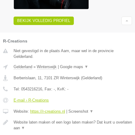
BEKIJK VOLLEDIG PROFIEL
R-Creations
Niet gevestigd in de plaats Aam, maar wel in de provincie
Gelderland.
Gelderland
»
Winterswijk
|
Google maps
▼
Berberislaan, 11
,
7101 ZR
Winterswijk
(
Gelderland
)
Tel:
0543216216
, Fax:
-
, KvK:
-
E-mail › R-Creations
Website:
https://r-creations.nl
|
Screenshot
▼
Website laten maken of een logo laten maken? Dat kunt u overlaten
aan
▼