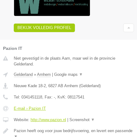
BEKIJK VOLLEDIG PROFIEL
Pazion IT
Niet gevestigd in de plaats Aam, maar wel in de provincie
Gelderland.
Gelderland
»
Arnhem
|
Google maps
▼
Nieuwe Kade 18-2
,
6827 AB
Arnhem
(
Gelderland
)
Tel:
0341451118
, Fax:
-
, KvK:
08117541
E-mail › Pazion IT
Website:
http://www.pazion.nl
|
Screenshot
▼
Pazion heeft oog voor jouw bedrijfsvoering, en levert een passende
▼