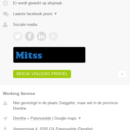
Er wordt gewerkt op afspraak.
Laatste facebook posts
▼
Sociale media:
BEKIJK VOLLEDIG PROFIEL
Working Service
Niet gevestigd in de plaats Zwiggelte, maar wel in de provincie
Drenthe.
Drenthe
»
Paterswolde
|
Google maps
▼
Vennerstraat 4
,
9765 GX
Paterswolde
(
Drenthe
)