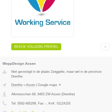
BEKIJK VOLLEDIG PROFIEL
WeppDesign Assen
Niet gevestigd in de plaats Zwiggelte, maar wel in de provincie
Drenthe.
Drenthe
»
Assen
|
Google maps
▼
Alkmesschen 69
,
9403 ZW
Assen
(
Drenthe
)
Tel:
0592-405299
, Fax:
-
, KvK:
01124155