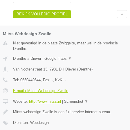
BEKIJK VOLLEDIG PROFIEL
Mitss Webdesign Zwolle
Niet gevestigd in de plaats Zwiggelte, maar wel in de provincie
Drenthe.
Drenthe
»
Diever
|
Google maps
▼
Van Nootenstraat 13
,
7981 DH
Diever
(
Drenthe
)
Tel:
0650449344
, Fax:
-
, KvK:
-
E-mail › Mitss Webdesign Zwolle
Website:
http://www.mitss.nl
|
Screenshot
▼
Mitss webdesign Zwolle is een full service internet bureau.
Diensten: Webdesign