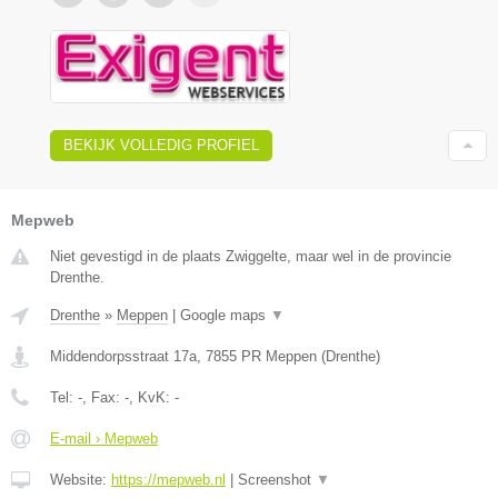
BEKIJK VOLLEDIG PROFIEL
Mepweb
Niet gevestigd in de plaats Zwiggelte, maar wel in de provincie
Drenthe.
Drenthe
»
Meppen
|
Google maps
▼
Middendorpsstraat 17a
,
7855 PR
Meppen
(
Drenthe
)
Tel:
-
, Fax:
-
, KvK:
-
E-mail › Mepweb
Website:
https://mepweb.nl
|
Screenshot
▼