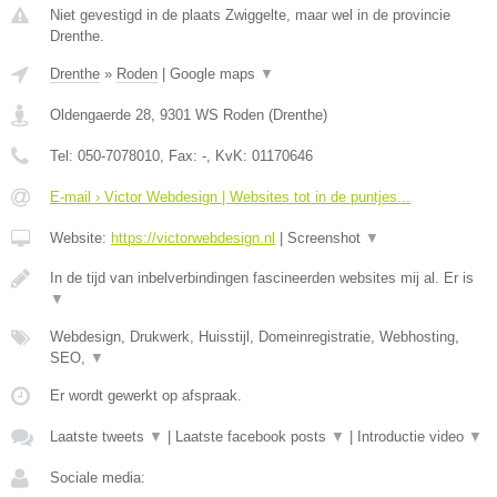
Niet gevestigd in de plaats Zwiggelte, maar wel in de provincie
Drenthe.
Drenthe
»
Roden
|
Google maps
▼
Oldengaerde 28
,
9301 WS
Roden
(
Drenthe
)
Tel:
050-7078010
, Fax:
-
, KvK:
01170646
E-mail › Victor Webdesign | Websites tot in de puntjes...
Website:
https://victorwebdesign.nl
|
Screenshot
▼
In de tijd van inbelverbindingen fascineerden websites mij al. Er is
▼
Webdesign, Drukwerk, Huisstijl, Domeinregistratie, Webhosting,
SEO,
▼
Er wordt gewerkt op afspraak.
Laatste tweets
▼
|
Laatste facebook posts
▼
|
Introductie video
▼
Sociale media: