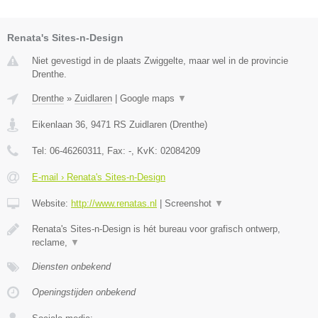
Renata's Sites-n-Design
Niet gevestigd in de plaats Zwiggelte, maar wel in de provincie
Drenthe.
Drenthe
»
Zuidlaren
|
Google maps
▼
Eikenlaan 36
,
9471 RS
Zuidlaren
(
Drenthe
)
Tel:
06-46260311
, Fax:
-
, KvK:
02084209
E-mail › Renata's Sites-n-Design
Website:
http://www.renatas.nl
|
Screenshot
▼
Renata's Sites-n-Design is hét bureau voor grafisch ontwerp,
reclame,
▼
Diensten onbekend
Openingstijden onbekend