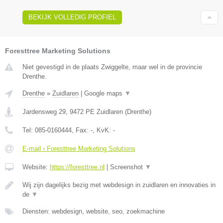
BEKIJK VOLLEDIG PROFIEL
Foresttree Marketing Solutions
Niet gevestigd in de plaats Zwiggelte, maar wel in de provincie
Drenthe.
Drenthe
»
Zuidlaren
|
Google maps
▼
Jardensweg 29
,
9472 PE
Zuidlaren
(
Drenthe
)
Tel:
085-0160444
, Fax:
-
, KvK:
-
E-mail › Foresttree Marketing Solutions
Website:
https://foresttree.nl
|
Screenshot
▼
Wij zijn dagelijks bezig met webdesign in zuidlaren en innovaties in
de
▼
Diensten: webdesign, website, seo, zoekmachine