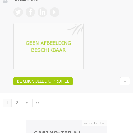
Sociale media:
BEKIJK VOLLEDIG PROFIEL
1
2
»
»»