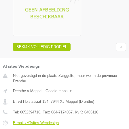
BEKIJK VOLLEDIG PROFIEL
ATsites Webdesign
Niet gevestigd in de plaats Zwiggelte, maar wel in de provincie
Drenthe.
Drenthe
»
Meppel
|
Google maps
▼
B. vd Helststraat 134
,
7944 XJ
Meppel
(
Drenthe
)
Tel:
0652394716
, Fax:
084-7174057
, KvK:
0405116
E-mail › ATsites Webdesign