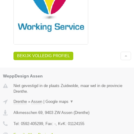
BEKIJK VOLLEDIG PROFIEL
WeppDesign Assen
Niet gevestigd in de plaats Zuidwolde, maar wel in de provincie
Drenthe.
Drenthe
»
Assen
|
Google maps
▼
Alkmesschen 69
,
9403 ZW
Assen
(
Drenthe
)
Tel:
0592-405299
, Fax:
-
, KvK:
01124155