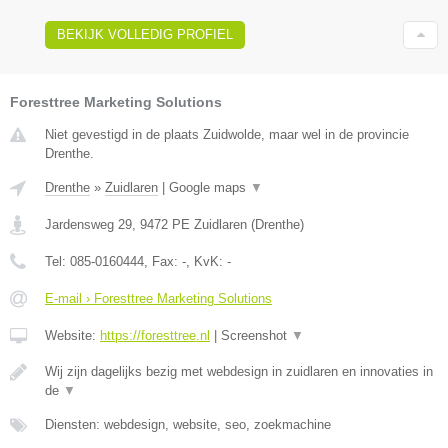
BEKIJK VOLLEDIG PROFIEL
Foresttree Marketing Solutions
Niet gevestigd in de plaats Zuidwolde, maar wel in de provincie
Drenthe.
Drenthe
»
Zuidlaren
|
Google maps
▼
Jardensweg 29
,
9472 PE
Zuidlaren
(
Drenthe
)
Tel:
085-0160444
, Fax:
-
, KvK:
-
E-mail › Foresttree Marketing Solutions
Website:
https://foresttree.nl
|
Screenshot
▼
Wij zijn dagelijks bezig met webdesign in zuidlaren en innovaties in
de
▼
Diensten: webdesign, website, seo, zoekmachine