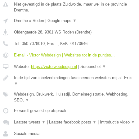
Niet gevestigd in de plaats Zuidwolde, maar wel in de provincie
Drenthe.
Drenthe
»
Roden
|
Google maps
▼
Oldengaerde 28
,
9301 WS
Roden
(
Drenthe
)
Tel:
050-7078010
, Fax:
-
, KvK:
01170646
E-mail › Victor Webdesign | Websites tot in de puntjes...
Website:
https://victorwebdesign.nl
|
Screenshot
▼
In de tijd van inbelverbindingen fascineerden websites mij al. Er is
▼
Webdesign, Drukwerk, Huisstijl, Domeinregistratie, Webhosting,
SEO,
▼
Er wordt gewerkt op afspraak.
Laatste tweets
▼
|
Laatste facebook posts
▼
|
Introductie video
▼
Sociale media: