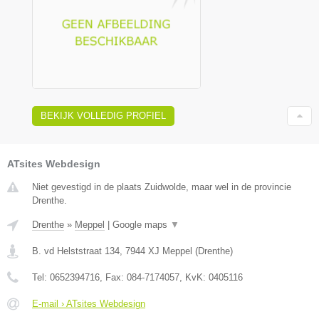
BEKIJK VOLLEDIG PROFIEL
ATsites Webdesign
Niet gevestigd in de plaats Zuidwolde, maar wel in de provincie
Drenthe.
Drenthe
»
Meppel
|
Google maps
▼
B. vd Helststraat 134
,
7944 XJ
Meppel
(
Drenthe
)
Tel:
0652394716
, Fax:
084-7174057
, KvK:
0405116
E-mail › ATsites Webdesign