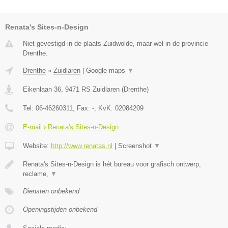
Renata's Sites-n-Design
Niet gevestigd in de plaats Zuidwolde, maar wel in de provincie
Drenthe.
Drenthe
»
Zuidlaren
|
Google maps
▼
Eikenlaan 36
,
9471 RS
Zuidlaren
(
Drenthe
)
Tel:
06-46260311
, Fax:
-
, KvK:
02084209
E-mail › Renata's Sites-n-Design
Website:
http://www.renatas.nl
|
Screenshot
▼
Renata's Sites-n-Design is hét bureau voor grafisch ontwerp,
reclame,
▼
Diensten onbekend
Openingstijden onbekend