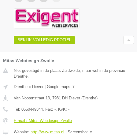
BEKIJK VOLLEDIG PROFIEL
Mitss Webdesign Zwolle
Niet gevestigd in de plaats Zuidwolde, maar wel in de provincie
Drenthe.
Drenthe
»
Diever
|
Google maps
▼
Van Nootenstraat 13
,
7981 DH
Diever
(
Drenthe
)
Tel:
0650449344
, Fax:
-
, KvK:
-
E-mail › Mitss Webdesign Zwolle
Website:
http://www.mitss.nl
|
Screenshot
▼