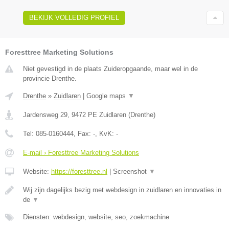
BEKIJK VOLLEDIG PROFIEL
Foresttree Marketing Solutions
Niet gevestigd in de plaats Zuideropgaande, maar wel in de
provincie Drenthe.
Drenthe
»
Zuidlaren
|
Google maps
▼
Jardensweg 29
,
9472 PE
Zuidlaren
(
Drenthe
)
Tel:
085-0160444
, Fax:
-
, KvK:
-
E-mail › Foresttree Marketing Solutions
Website:
https://foresttree.nl
|
Screenshot
▼
Wij zijn dagelijks bezig met webdesign in zuidlaren en innovaties in
de
▼
Diensten: webdesign, website, seo, zoekmachine