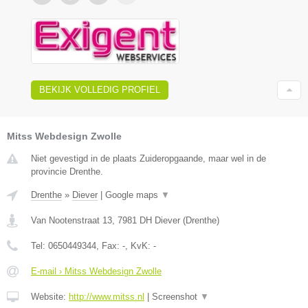
BEKIJK VOLLEDIG PROFIEL
Mitss Webdesign Zwolle
Niet gevestigd in de plaats Zuideropgaande, maar wel in de
provincie Drenthe.
Drenthe
»
Diever
|
Google maps
▼
Van Nootenstraat 13
,
7981 DH
Diever
(
Drenthe
)
Tel:
0650449344
, Fax:
-
, KvK:
-
E-mail › Mitss Webdesign Zwolle
Website:
http://www.mitss.nl
|
Screenshot
▼