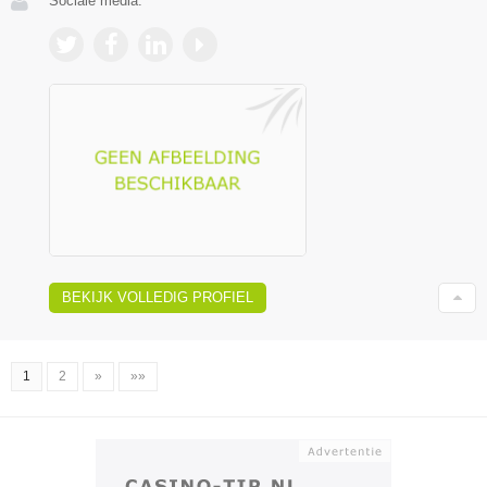
Sociale media:
BEKIJK VOLLEDIG PROFIEL
1
2
»
»»