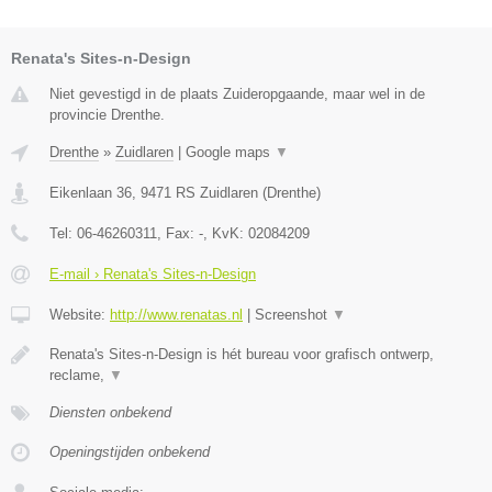
Renata's Sites-n-Design
Niet gevestigd in de plaats Zuideropgaande, maar wel in de
provincie Drenthe.
Drenthe
»
Zuidlaren
|
Google maps
▼
Eikenlaan 36
,
9471 RS
Zuidlaren
(
Drenthe
)
Tel:
06-46260311
, Fax:
-
, KvK:
02084209
E-mail › Renata's Sites-n-Design
Website:
http://www.renatas.nl
|
Screenshot
▼
Renata's Sites-n-Design is hét bureau voor grafisch ontwerp,
reclame,
▼
Diensten onbekend
Openingstijden onbekend