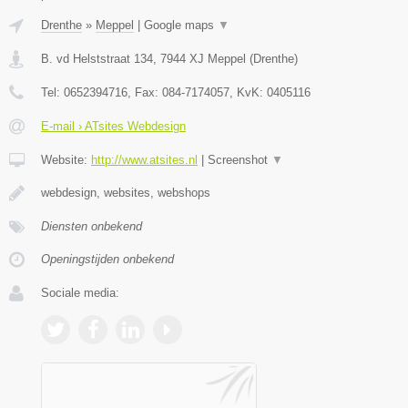
Drenthe
»
Meppel
|
Google maps
▼
B. vd Helststraat 134
,
7944 XJ
Meppel
(
Drenthe
)
Tel:
0652394716
, Fax:
084-7174057
, KvK:
0405116
E-mail › ATsites Webdesign
Website:
http://www.atsites.nl
|
Screenshot
▼
webdesign, websites, webshops
Diensten onbekend
Openingstijden onbekend
Sociale media: