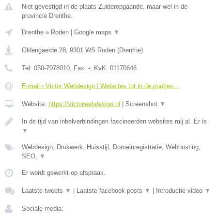
Niet gevestigd in de plaats Zuideropgaande, maar wel in de
provincie Drenthe.
Drenthe
»
Roden
|
Google maps
▼
Oldengaerde 28
,
9301 WS
Roden
(
Drenthe
)
Tel:
050-7078010
, Fax:
-
, KvK:
01170646
E-mail › Victor Webdesign | Websites tot in de puntjes...
Website:
https://victorwebdesign.nl
|
Screenshot
▼
In de tijd van inbelverbindingen fascineerden websites mij al. Er is
▼
Webdesign, Drukwerk, Huisstijl, Domeinregistratie, Webhosting,
SEO,
▼
Er wordt gewerkt op afspraak.
Laatste tweets
▼
|
Laatste facebook posts
▼
|
Introductie video
▼
Sociale media: