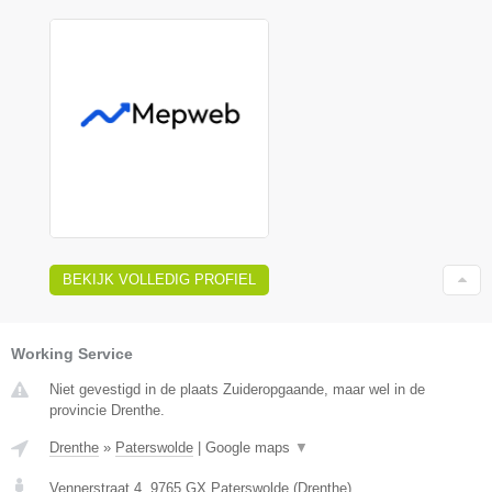
BEKIJK VOLLEDIG PROFIEL
Working Service
Niet gevestigd in de plaats Zuideropgaande, maar wel in de
provincie Drenthe.
Drenthe
»
Paterswolde
|
Google maps
▼
Vennerstraat 4
,
9765 GX
Paterswolde
(
Drenthe
)