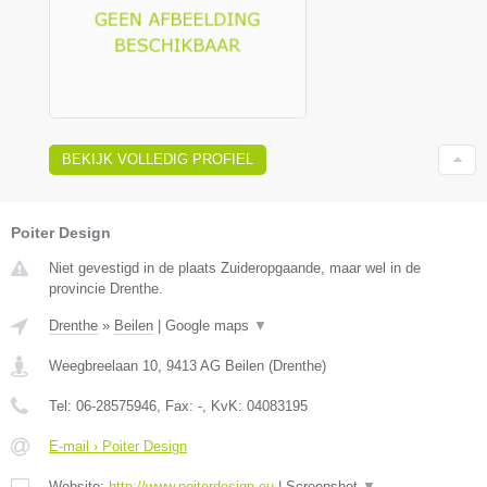
BEKIJK VOLLEDIG PROFIEL
Poiter Design
Niet gevestigd in de plaats Zuideropgaande, maar wel in de
provincie Drenthe.
Drenthe
»
Beilen
|
Google maps
▼
Weegbreelaan 10
,
9413 AG
Beilen
(
Drenthe
)
Tel:
06-28575946
, Fax:
-
, KvK:
04083195
E-mail › Poiter Design
Website:
http://www.poiterdesign.eu
|
Screenshot
▼