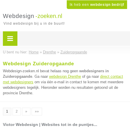
Ik heb een
webdesign bedrijf
Webdesign
-zoeken.nl
Vind webdesign bij u in de buurt!
U bent nu hier:
Home
»
Drenthe
»
Zuideropgaande
Webdesign Zuideropgaande
Webdesign-zoeken.nl bevat helaas nog geen
webdesigners in
Zuideropgaande
. Ga naar
webdesign Drenthe
of ga naar
direct contact
met webdesigners
om via één e-mail in contact te komen met meerdere
webdesigners tegelijk. Hieronder worden nu resultaten getoond uit de
provincie Drenthe.
1
2
»
»»
Victor Webdesign | Websites tot in de puntjes...