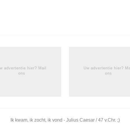
w advertentie hier? Mail
Uw advertentie hier? Ma
ons
ons
Ik kwam, ik zocht, ik vond - Julius Caesar / 47 v.Chr. ;)