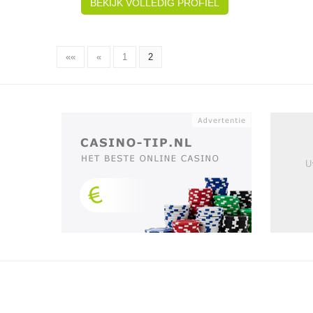
BEKIJK VOLLEDIG PROFIEL
««
«
1
2
U