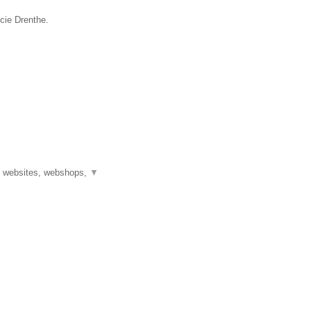
ncie Drenthe.
n websites, webshops,
▼