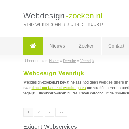
Webdesign
-zoeken.nl
VIND WEBDESIGN BIJ U IN DE BUURT!
Nieuws
Zoeken
Contact
U bent nu hier:
Home
»
Drenthe
»
Veendijk
Webdesign Veendijk
Webdesign-zoeken.nl bevat helaas nog geen
webdesigners in
naar
direct contact met webdesigners
om via één e-mail in con
tegelijk. Hieronder worden nu resultaten getoond uit de provinci
1
2
»
»»
Exigent Webservices