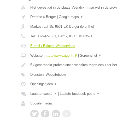
Niet gevestigd in de plaats Veendijk, maar wel in de prov
Drenthe
»
Borger
|
Google maps
▼
Markestraat 95
,
9531 EK
Borger
(
Drenthe
)
Tel:
0599-657551
, Fax:
-
, KvK:
04083571
E-mail › Exigent Webservices
Website:
http://www.exigent.nl/
|
Screenshot
▼
Exigent maakt professionele websites tegen een zeer bet
Diensten: Websitebouw
Openingstijden
▼
Laatste tweets
▼
|
Laatste facebook posts
▼
Sociale media: