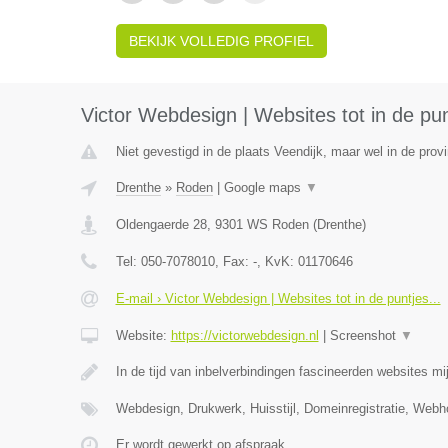
BEKIJK VOLLEDIG PROFIEL
Victor Webdesign | Websites tot in de pun
Niet gevestigd in de plaats Veendijk, maar wel in de prov
Drenthe
»
Roden
|
Google maps
▼
Oldengaerde 28
,
9301 WS
Roden
(
Drenthe
)
Tel:
050-7078010
, Fax:
-
, KvK:
01170646
E-mail › Victor Webdesign | Websites tot in de puntjes...
Website:
https://victorwebdesign.nl
|
Screenshot
▼
In de tijd van inbelverbindingen fascineerden websites mij
Webdesign, Drukwerk, Huisstijl, Domeinregistratie, Web
Er wordt gewerkt op afspraak.