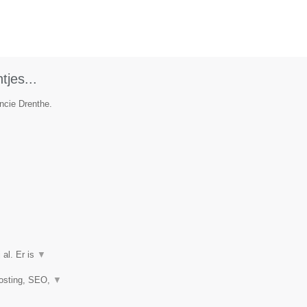
tjes...
incie Drenthe.
 al. Er is
▼
hosting, SEO,
▼