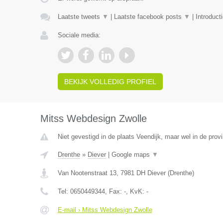
Laatste tweets
▼
|
Laatste facebook posts
▼
|
Introduct
Sociale media:
BEKIJK VOLLEDIG PROFIEL
Mitss Webdesign Zwolle
Niet gevestigd in de plaats Veendijk, maar wel in de prov
Drenthe
»
Diever
|
Google maps
▼
Van Nootenstraat 13
,
7981 DH
Diever
(
Drenthe
)
Tel:
0650449344
, Fax:
-
, KvK:
-
E-mail › Mitss Webdesign Zwolle