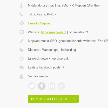
Middendorpsstraat 17a
,
7855 PR
Meppen
(
Drenthe
)
Tel:
-
, Fax:
-
, KvK:
-
E-mail › Mepweb
Website:
https://mepweb.nl
|
Screenshot
▼
Mepweb maakt SEO- geoptimaliseerde websites. Een S
Diensten: Webdesign, Linkbuilding
Er wordt gewerkt op afspraak.
Laatste facebook posts
▼
Sociale media:
BEKIJK VOLLEDIG PROFIEL