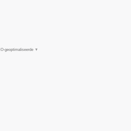
EO-geoptimaliseerde
▼