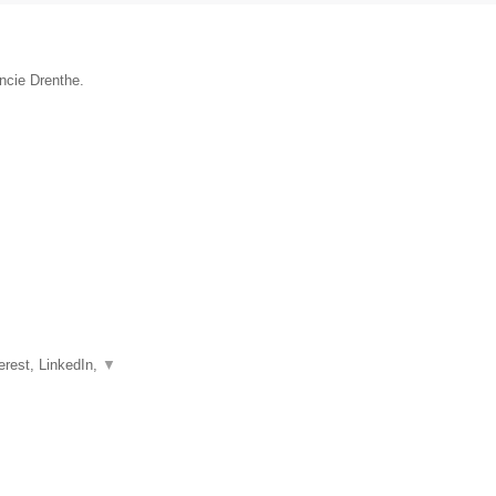
incie Drenthe.
erest, LinkedIn,
▼