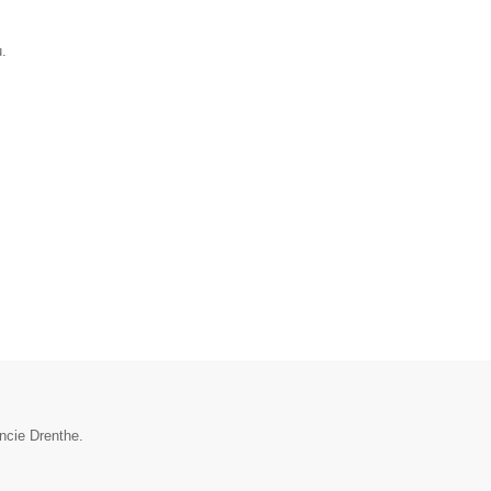
.
incie Drenthe.