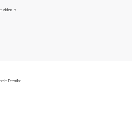
ie video
▼
incie Drenthe.