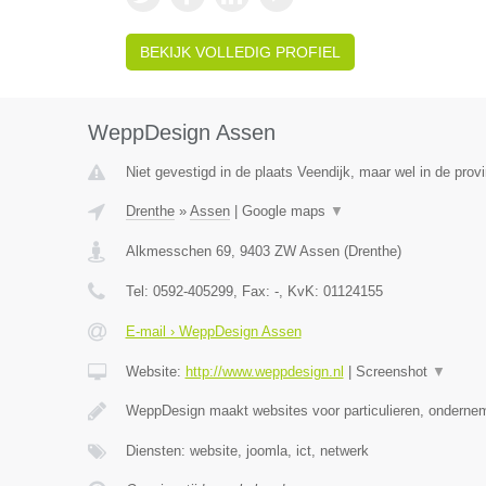
BEKIJK VOLLEDIG PROFIEL
WeppDesign Assen
Niet gevestigd in de plaats Veendijk, maar wel in de prov
Drenthe
»
Assen
|
Google maps
▼
Alkmesschen 69
,
9403 ZW
Assen
(
Drenthe
)
Tel:
0592-405299
, Fax:
-
, KvK:
01124155
E-mail › WeppDesign Assen
Website:
http://www.weppdesign.nl
|
Screenshot
▼
WeppDesign maakt websites voor particulieren, ondernem
Diensten: website, joomla, ict, netwerk