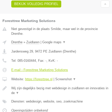
BEKIJK VOLLEDIG PROFIEL
Foresttree Marketing Solutions
Niet gevestigd in de plaats Smilde, maar wel in de provincie
Drenthe.
Drenthe
»
Zuidlaren
|
Google maps
▼
Jardensweg 29
,
9472 PE
Zuidlaren
(
Drenthe
)
Tel:
085-0160444
, Fax:
-
, KvK:
-
E-mail › Foresttree Marketing Solutions
Website:
https://foresttree.nl
|
Screenshot
▼
Wij zijn dagelijks bezig met webdesign in zuidlaren en innovaties in
de
▼
Diensten: webdesign, website, seo, zoekmachine
Openingstijden onbekend