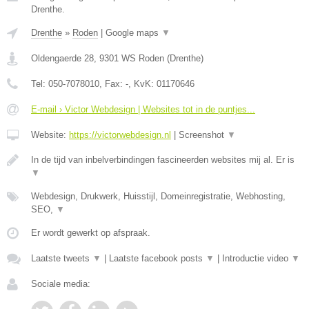
Drenthe.
Drenthe
»
Roden
|
Google maps
▼
Oldengaerde 28
,
9301 WS
Roden
(
Drenthe
)
Tel:
050-7078010
, Fax:
-
, KvK:
01170646
E-mail › Victor Webdesign | Websites tot in de puntjes...
Website:
https://victorwebdesign.nl
|
Screenshot
▼
In de tijd van inbelverbindingen fascineerden websites mij al. Er is
▼
Webdesign, Drukwerk, Huisstijl, Domeinregistratie, Webhosting,
SEO,
▼
Er wordt gewerkt op afspraak.
Laatste tweets
▼
|
Laatste facebook posts
▼
|
Introductie video
▼
Sociale media: