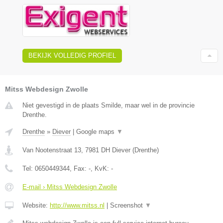
BEKIJK VOLLEDIG PROFIEL
Mitss Webdesign Zwolle
Niet gevestigd in de plaats Smilde, maar wel in de provincie
Drenthe.
Drenthe
»
Diever
|
Google maps
▼
Van Nootenstraat 13
,
7981 DH
Diever
(
Drenthe
)
Tel:
0650449344
, Fax:
-
, KvK:
-
E-mail › Mitss Webdesign Zwolle
Website:
http://www.mitss.nl
|
Screenshot
▼