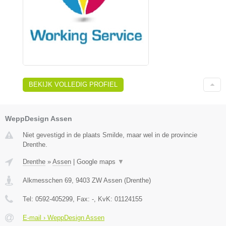
BEKIJK VOLLEDIG PROFIEL
WeppDesign Assen
Niet gevestigd in de plaats Smilde, maar wel in de provincie
Drenthe.
Drenthe
»
Assen
|
Google maps
▼
Alkmesschen 69
,
9403 ZW
Assen
(
Drenthe
)
Tel:
0592-405299
, Fax:
-
, KvK:
01124155
E-mail › WeppDesign Assen