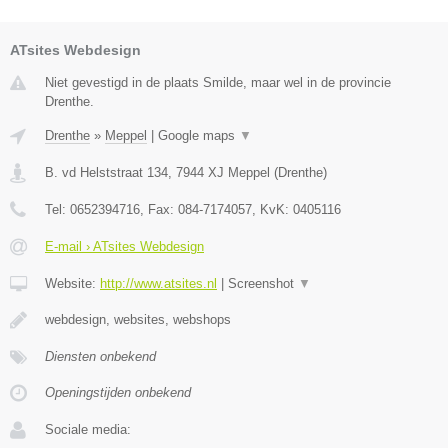
ATsites Webdesign
Niet gevestigd in de plaats Smilde, maar wel in de provincie
Drenthe.
Drenthe
»
Meppel
|
Google maps
▼
B. vd Helststraat 134
,
7944 XJ
Meppel
(
Drenthe
)
Tel:
0652394716
, Fax:
084-7174057
, KvK:
0405116
E-mail › ATsites Webdesign
Website:
http://www.atsites.nl
|
Screenshot
▼
webdesign, websites, webshops
Diensten onbekend
Openingstijden onbekend
Sociale media: