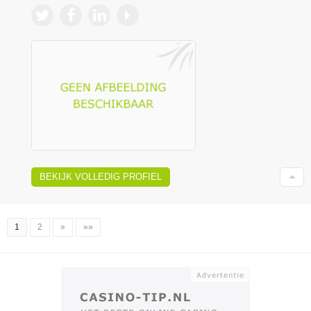
BEKIJK VOLLEDIG PROFIEL
1
2
»
»»