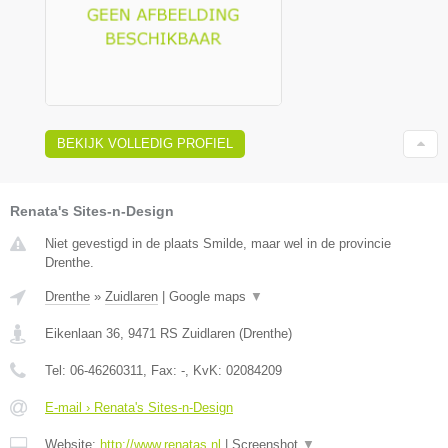
BEKIJK VOLLEDIG PROFIEL
Renata's Sites-n-Design
Niet gevestigd in de plaats Smilde, maar wel in de provincie
Drenthe.
Drenthe
»
Zuidlaren
|
Google maps
▼
Eikenlaan 36
,
9471 RS
Zuidlaren
(
Drenthe
)
Tel:
06-46260311
, Fax:
-
, KvK:
02084209
E-mail › Renata's Sites-n-Design
Website:
http://www.renatas.nl
|
Screenshot
▼