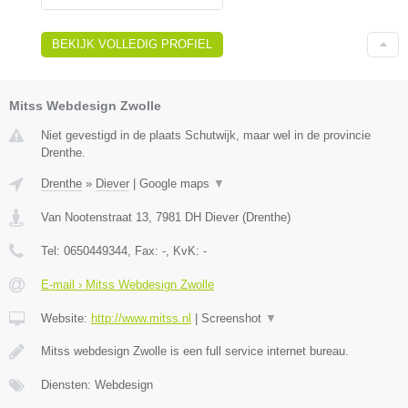
BEKIJK VOLLEDIG PROFIEL
Mitss Webdesign Zwolle
Niet gevestigd in de plaats Schutwijk, maar wel in de provincie
Drenthe.
Drenthe
»
Diever
|
Google maps
▼
Van Nootenstraat 13
,
7981 DH
Diever
(
Drenthe
)
Tel:
0650449344
, Fax:
-
, KvK:
-
E-mail › Mitss Webdesign Zwolle
Website:
http://www.mitss.nl
|
Screenshot
▼
Mitss webdesign Zwolle is een full service internet bureau.
Diensten: Webdesign