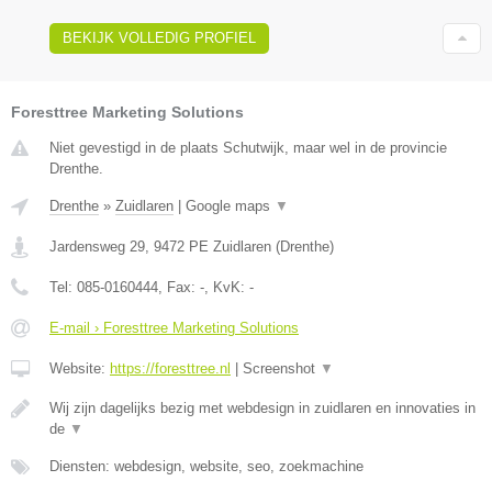
BEKIJK VOLLEDIG PROFIEL
Foresttree Marketing Solutions
Niet gevestigd in de plaats Schutwijk, maar wel in de provincie
Drenthe.
Drenthe
»
Zuidlaren
|
Google maps
▼
Jardensweg 29
,
9472 PE
Zuidlaren
(
Drenthe
)
Tel:
085-0160444
, Fax:
-
, KvK:
-
E-mail › Foresttree Marketing Solutions
Website:
https://foresttree.nl
|
Screenshot
▼
Wij zijn dagelijks bezig met webdesign in zuidlaren en innovaties in
de
▼
Diensten: webdesign, website, seo, zoekmachine