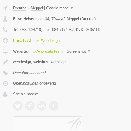
Drenthe
»
Meppel
|
Google maps
▼
B. vd Helststraat 134
,
7944 XJ
Meppel
(
Drenthe
)
Tel:
0652394716
, Fax:
084-7174057
, KvK:
0405116
E-mail › ATsites Webdesign
Website:
http://www.atsites.nl
|
Screenshot
▼
webdesign, websites, webshops
Diensten onbekend
Openingstijden onbekend
Sociale media: