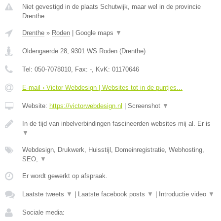
Niet gevestigd in de plaats Schutwijk, maar wel in de provincie
Drenthe.
Drenthe
»
Roden
|
Google maps
▼
Oldengaerde 28
,
9301 WS
Roden
(
Drenthe
)
Tel:
050-7078010
, Fax:
-
, KvK:
01170646
E-mail › Victor Webdesign | Websites tot in de puntjes...
Website:
https://victorwebdesign.nl
|
Screenshot
▼
In de tijd van inbelverbindingen fascineerden websites mij al. Er is
▼
Webdesign, Drukwerk, Huisstijl, Domeinregistratie, Webhosting,
SEO,
▼
Er wordt gewerkt op afspraak.
Laatste tweets
▼
|
Laatste facebook posts
▼
|
Introductie video
▼
Sociale media: