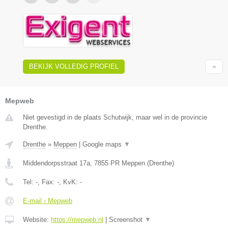
BEKIJK VOLLEDIG PROFIEL
Mepweb
Niet gevestigd in de plaats Schutwijk, maar wel in de provincie
Drenthe.
Drenthe
»
Meppen
|
Google maps
▼
Middendorpsstraat 17a
,
7855 PR
Meppen
(
Drenthe
)
Tel:
-
, Fax:
-
, KvK:
-
E-mail › Mepweb
Website:
https://mepweb.nl
|
Screenshot
▼