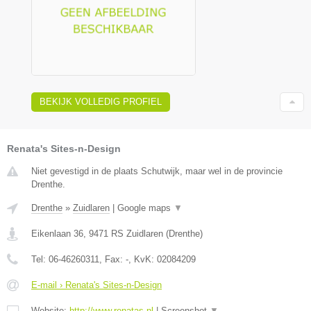
BEKIJK VOLLEDIG PROFIEL
Renata's Sites-n-Design
Niet gevestigd in de plaats Schutwijk, maar wel in de provincie
Drenthe.
Drenthe
»
Zuidlaren
|
Google maps
▼
Eikenlaan 36
,
9471 RS
Zuidlaren
(
Drenthe
)
Tel:
06-46260311
, Fax:
-
, KvK:
02084209
E-mail › Renata's Sites-n-Design
Website:
http://www.renatas.nl
|
Screenshot
▼