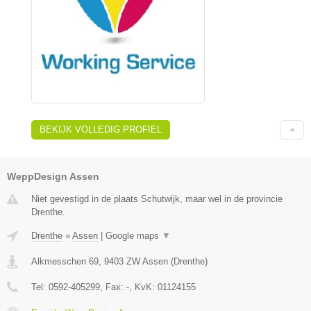
BEKIJK VOLLEDIG PROFIEL
WeppDesign Assen
Niet gevestigd in de plaats Schutwijk, maar wel in de provincie
Drenthe.
Drenthe
»
Assen
|
Google maps
▼
Alkmesschen 69
,
9403 ZW
Assen
(
Drenthe
)
Tel:
0592-405299
, Fax:
-
, KvK:
01124155