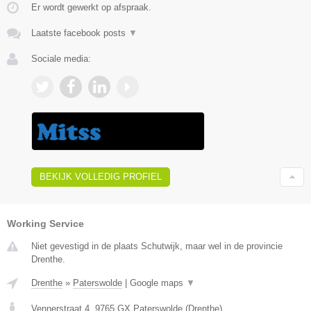
Er wordt gewerkt op afspraak.
Laatste facebook posts
▼
Sociale media:
BEKIJK VOLLEDIG PROFIEL
Working Service
Niet gevestigd in de plaats Schutwijk, maar wel in de provincie
Drenthe.
Drenthe
»
Paterswolde
|
Google maps
▼
Vennerstraat 4
,
9765 GX
Paterswolde
(
Drenthe
)