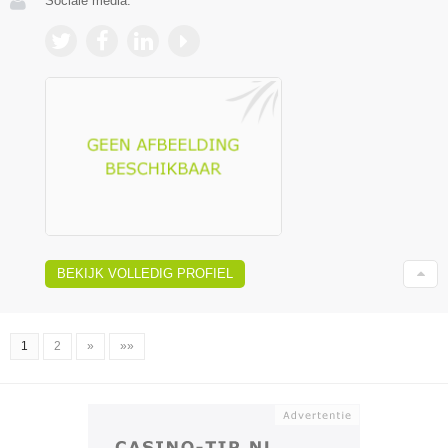
Sociale media:
BEKIJK VOLLEDIG PROFIEL
1
2
»
»»