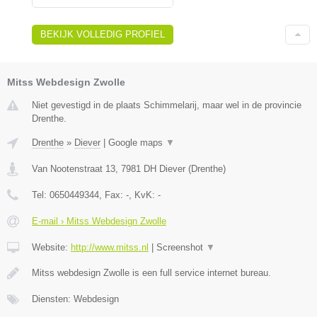
BEKIJK VOLLEDIG PROFIEL
Mitss Webdesign Zwolle
Niet gevestigd in de plaats Schimmelarij, maar wel in de provincie
Drenthe.
Drenthe
»
Diever
|
Google maps
▼
Van Nootenstraat 13
,
7981 DH
Diever
(
Drenthe
)
Tel:
0650449344
, Fax:
-
, KvK:
-
E-mail › Mitss Webdesign Zwolle
Website:
http://www.mitss.nl
|
Screenshot
▼
Mitss webdesign Zwolle is een full service internet bureau.
Diensten: Webdesign