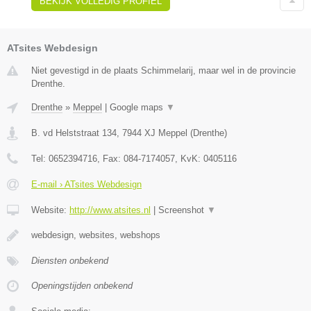
BEKIJK VOLLEDIG PROFIEL
ATsites Webdesign
Niet gevestigd in de plaats Schimmelarij, maar wel in de provincie
Drenthe.
Drenthe
»
Meppel
|
Google maps
▼
B. vd Helststraat 134
,
7944 XJ
Meppel
(
Drenthe
)
Tel:
0652394716
, Fax:
084-7174057
, KvK:
0405116
E-mail › ATsites Webdesign
Website:
http://www.atsites.nl
|
Screenshot
▼
webdesign, websites, webshops
Diensten onbekend
Openingstijden onbekend