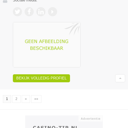
Sociale media:
BEKIJK VOLLEDIG PROFIEL
1
2
»
»»