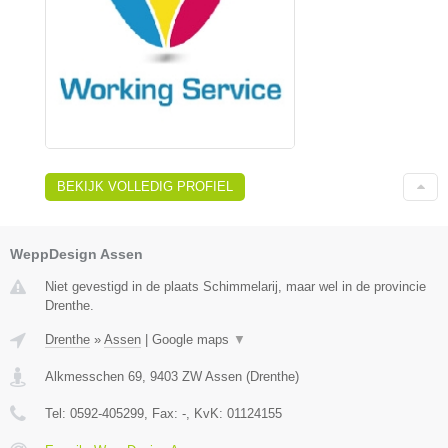
BEKIJK VOLLEDIG PROFIEL
WeppDesign Assen
Niet gevestigd in de plaats Schimmelarij, maar wel in de provincie
Drenthe.
Drenthe
»
Assen
|
Google maps
▼
Alkmesschen 69
,
9403 ZW
Assen
(
Drenthe
)
Tel:
0592-405299
, Fax:
-
, KvK:
01124155