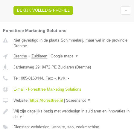
BEKIJK VOLLEDIG PROFIEL
Foresttree Marketing Solutions
Niet gevestigd in de plaats Schimmelarij, maar wel in de provincie
Drenthe.
Drenthe
»
Zuidlaren
|
Google maps
▼
Jardensweg 29
,
9472 PE
Zuidlaren
(
Drenthe
)
Tel:
085-0160444
, Fax:
-
, KvK:
-
E-mail › Foresttree Marketing Solutions
Website:
https://foresttree.nl
|
Screenshot
▼
Wij zijn dagelijks bezig met webdesign in zuidlaren en innovaties in
de
▼
Diensten: webdesign, website, seo, zoekmachine