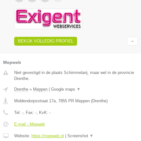
BEKIJK VOLLEDIG PROFIEL
Mepweb
Niet gevestigd in de plaats Schimmelarij, maar wel in de provincie
Drenthe.
Drenthe
»
Meppen
|
Google maps
▼
Middendorpsstraat 17a
,
7855 PR
Meppen
(
Drenthe
)
Tel:
-
, Fax:
-
, KvK:
-
E-mail › Mepweb
Website:
https://mepweb.nl
|
Screenshot
▼