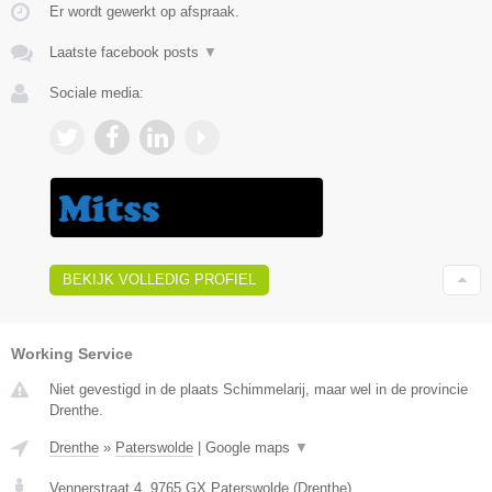
Er wordt gewerkt op afspraak.
Laatste facebook posts
▼
Sociale media:
BEKIJK VOLLEDIG PROFIEL
Working Service
Niet gevestigd in de plaats Schimmelarij, maar wel in de provincie
Drenthe.
Drenthe
»
Paterswolde
|
Google maps
▼
Vennerstraat 4
,
9765 GX
Paterswolde
(
Drenthe
)