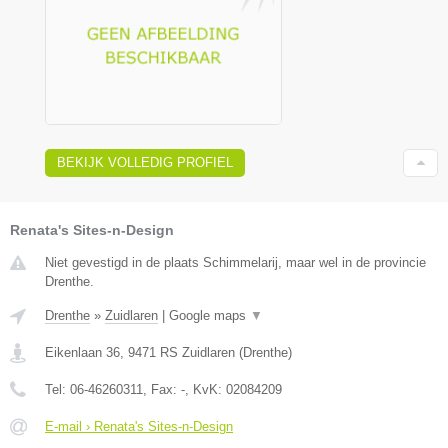
BEKIJK VOLLEDIG PROFIEL
Renata's Sites-n-Design
Niet gevestigd in de plaats Schimmelarij, maar wel in de provincie
Drenthe.
Drenthe
»
Zuidlaren
|
Google maps
▼
Eikenlaan 36
,
9471 RS
Zuidlaren
(
Drenthe
)
Tel:
06-46260311
, Fax:
-
, KvK:
02084209
E-mail › Renata's Sites-n-Design