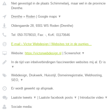
Niet gevestigd in de plaats Schimmelarij, maar wel in de provincie
Drenthe.
Drenthe
»
Roden
|
Google maps
▼
Oldengaerde 28
,
9301 WS
Roden
(
Drenthe
)
Tel:
050-7078010
, Fax:
-
, KvK:
01170646
E-mail › Victor Webdesign | Websites tot in de puntjes...
Website:
https://victorwebdesign.nl
|
Screenshot
▼
In de tijd van inbelverbindingen fascineerden websites mij al. Er is
▼
Webdesign, Drukwerk, Huisstijl, Domeinregistratie, Webhosting,
SEO,
▼
Er wordt gewerkt op afspraak.
Laatste tweets
▼
|
Laatste facebook posts
▼
|
Introductie video
▼
Sociale media: