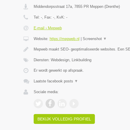
Middendorpsstraat 17a
,
7855 PR
Meppen
(
Drenthe
)
Tel:
-
, Fax:
-
, KvK:
-
E-mail › Mepweb
Website:
https://mepweb.nl
|
Screenshot
▼
Mepweb maakt SEO- geoptimaliseerde websites. Een S
Diensten: Webdesign, Linkbuilding
Er wordt gewerkt op afspraak.
Laatste facebook posts
▼
Sociale media:
BEKIJK VOLLEDIG PROFIEL