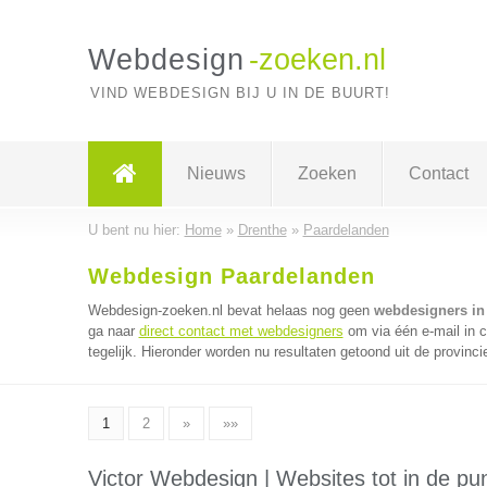
Webdesign
-zoeken.nl
VIND WEBDESIGN BIJ U IN DE BUURT!
Nieuws
Zoeken
Contact
U bent nu hier:
Home
»
Drenthe
»
Paardelanden
Webdesign Paardelanden
Webdesign-zoeken.nl bevat helaas nog geen
webdesigners in
ga naar
direct contact met webdesigners
om via één e-mail in 
tegelijk. Hieronder worden nu resultaten getoond uit de provinci
1
2
»
»»
Victor Webdesign | Websites tot in de pun