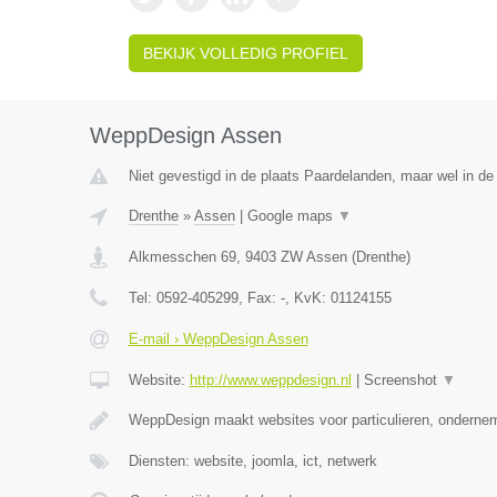
BEKIJK VOLLEDIG PROFIEL
WeppDesign Assen
Niet gevestigd in de plaats Paardelanden, maar wel in de
Drenthe
»
Assen
|
Google maps
▼
Alkmesschen 69
,
9403 ZW
Assen
(
Drenthe
)
Tel:
0592-405299
, Fax:
-
, KvK:
01124155
E-mail › WeppDesign Assen
Website:
http://www.weppdesign.nl
|
Screenshot
▼
WeppDesign maakt websites voor particulieren, ondernem
Diensten: website, joomla, ict, netwerk