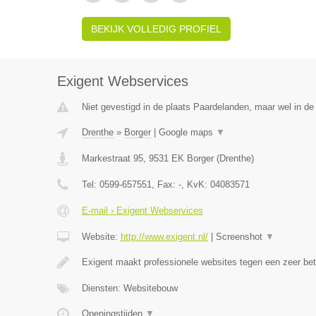
BEKIJK VOLLEDIG PROFIEL
Exigent Webservices
Niet gevestigd in de plaats Paardelanden, maar wel in de
Drenthe
»
Borger
|
Google maps
▼
Markestraat 95
,
9531 EK
Borger
(
Drenthe
)
Tel:
0599-657551
, Fax:
-
, KvK:
04083571
E-mail › Exigent Webservices
Website:
http://www.exigent.nl/
|
Screenshot
▼
Exigent maakt professionele websites tegen een zeer bet
Diensten: Websitebouw
Openingstijden
▼