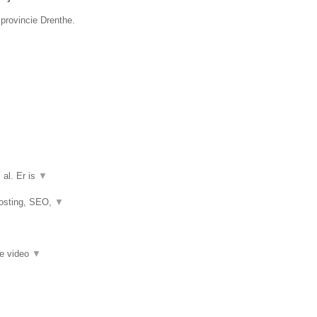
 provincie Drenthe.
 al. Er is
▼
hosting, SEO,
▼
ie video
▼