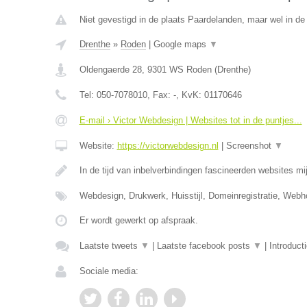
Niet gevestigd in de plaats Paardelanden, maar wel in de
Drenthe
»
Roden
|
Google maps
▼
Oldengaerde 28
,
9301 WS
Roden
(
Drenthe
)
Tel:
050-7078010
, Fax:
-
, KvK:
01170646
E-mail › Victor Webdesign | Websites tot in de puntjes...
Website:
https://victorwebdesign.nl
|
Screenshot
▼
In de tijd van inbelverbindingen fascineerden websites mij
Webdesign, Drukwerk, Huisstijl, Domeinregistratie, Web
Er wordt gewerkt op afspraak.
Laatste tweets
▼
|
Laatste facebook posts
▼
|
Introduct
Sociale media: