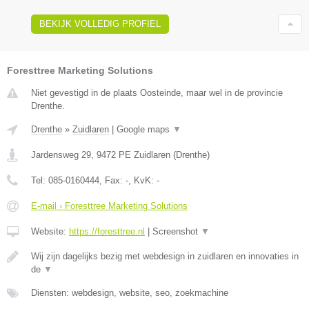
BEKIJK VOLLEDIG PROFIEL
Foresttree Marketing Solutions
Niet gevestigd in de plaats Oosteinde, maar wel in de provincie
Drenthe.
Drenthe
»
Zuidlaren
|
Google maps
▼
Jardensweg 29
,
9472 PE
Zuidlaren
(
Drenthe
)
Tel:
085-0160444
, Fax:
-
, KvK:
-
E-mail › Foresttree Marketing Solutions
Website:
https://foresttree.nl
|
Screenshot
▼
Wij zijn dagelijks bezig met webdesign in zuidlaren en innovaties in
de
▼
Diensten: webdesign, website, seo, zoekmachine