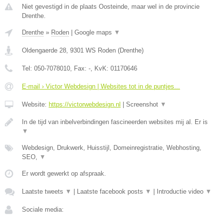
Niet gevestigd in de plaats Oosteinde, maar wel in de provincie
Drenthe.
Drenthe
»
Roden
|
Google maps
▼
Oldengaerde 28
,
9301 WS
Roden
(
Drenthe
)
Tel:
050-7078010
, Fax:
-
, KvK:
01170646
E-mail › Victor Webdesign | Websites tot in de puntjes...
Website:
https://victorwebdesign.nl
|
Screenshot
▼
In de tijd van inbelverbindingen fascineerden websites mij al. Er is
▼
Webdesign, Drukwerk, Huisstijl, Domeinregistratie, Webhosting,
SEO,
▼
Er wordt gewerkt op afspraak.
Laatste tweets
▼
|
Laatste facebook posts
▼
|
Introductie video
▼
Sociale media: