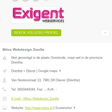
BEKIJK VOLLEDIG PROFIEL
Mitss Webdesign Zwolle
Niet gevestigd in de plaats Oosteinde, maar wel in de provincie
Drenthe.
Drenthe
»
Diever
|
Google maps
▼
Van Nootenstraat 13
,
7981 DH
Diever
(
Drenthe
)
Tel:
0650449344
, Fax:
-
, KvK:
-
E-mail › Mitss Webdesign Zwolle
Website:
http://www.mitss.nl
|
Screenshot
▼