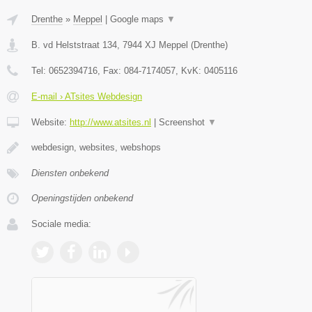
Drenthe
»
Meppel
|
Google maps
▼
B. vd Helststraat 134
,
7944 XJ
Meppel
(
Drenthe
)
Tel:
0652394716
, Fax:
084-7174057
, KvK:
0405116
E-mail › ATsites Webdesign
Website:
http://www.atsites.nl
|
Screenshot
▼
webdesign, websites, webshops
Diensten onbekend
Openingstijden onbekend
Sociale media: