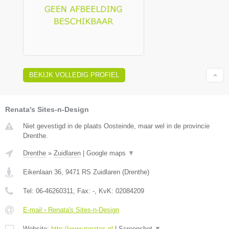
BEKIJK VOLLEDIG PROFIEL
Renata's Sites-n-Design
Niet gevestigd in de plaats Oosteinde, maar wel in de provincie
Drenthe.
Drenthe
»
Zuidlaren
|
Google maps
▼
Eikenlaan 36
,
9471 RS
Zuidlaren
(
Drenthe
)
Tel:
06-46260311
, Fax:
-
, KvK:
02084209
E-mail › Renata's Sites-n-Design
Website:
http://www.renatas.nl
|
Screenshot
▼