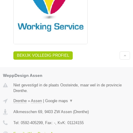
BEKIJK VOLLEDIG PROFIEL
WeppDesign Assen
Niet gevestigd in de plaats Oosteinde, maar wel in de provincie
Drenthe.
Drenthe
»
Assen
|
Google maps
▼
Alkmesschen 69
,
9403 ZW
Assen
(
Drenthe
)
Tel:
0592-405299
, Fax:
-
, KvK:
01124155