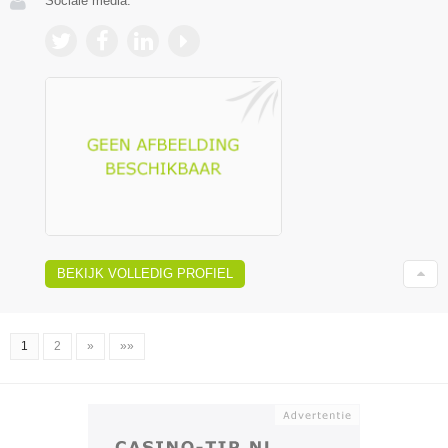
Sociale media:
BEKIJK VOLLEDIG PROFIEL
1
2
»
»»