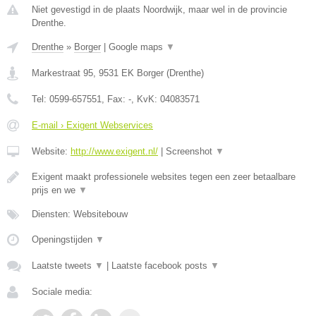
Niet gevestigd in de plaats Noordwijk, maar wel in de provincie
Drenthe.
Drenthe
»
Borger
|
Google maps
▼
Markestraat 95
,
9531 EK
Borger
(
Drenthe
)
Tel:
0599-657551
, Fax:
-
, KvK:
04083571
E-mail › Exigent Webservices
Website:
http://www.exigent.nl/
|
Screenshot
▼
Exigent maakt professionele websites tegen een zeer betaalbare
prijs en we
▼
Diensten: Websitebouw
Openingstijden
▼
Laatste tweets
▼
|
Laatste facebook posts
▼
Sociale media: