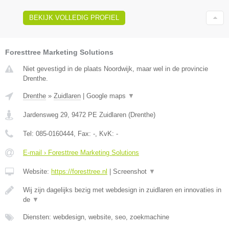
BEKIJK VOLLEDIG PROFIEL
Foresttree Marketing Solutions
Niet gevestigd in de plaats Noordwijk, maar wel in de provincie
Drenthe.
Drenthe
»
Zuidlaren
|
Google maps
▼
Jardensweg 29
,
9472 PE
Zuidlaren
(
Drenthe
)
Tel:
085-0160444
, Fax:
-
, KvK:
-
E-mail › Foresttree Marketing Solutions
Website:
https://foresttree.nl
|
Screenshot
▼
Wij zijn dagelijks bezig met webdesign in zuidlaren en innovaties in
de
▼
Diensten: webdesign, website, seo, zoekmachine