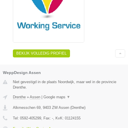
BEKIJK VOLLEDIG PROFIEL
WeppDesign Assen
Niet gevestigd in de plaats Noordwijk, maar wel in de provincie
Drenthe.
Drenthe
»
Assen
|
Google maps
▼
Alkmesschen 69
,
9403 ZW
Assen
(
Drenthe
)
Tel:
0592-405299
, Fax:
-
, KvK:
01124155