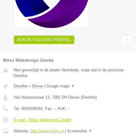
BEKIJK VOLLEDIG PROFIEL
Mitss Webdesign Zwolle
Niet gevestigd in de plaats Noordwijk, maar wel in de provincie
Drenthe.
Drenthe
»
Diever
|
Google maps
▼
Van Nootenstraat 13
,
7981 DH
Diever
(
Drenthe
)
Tel:
0650449344
, Fax:
-
, KvK:
-
E-mail › Mitss Webdesign Zwolle
Website:
http://www.mitss.nl
|
Screenshot
▼