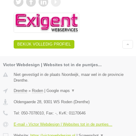
BEKIJK VOLLEDIG PROFIEL
Victor Webdesign | Websites tot in de puntjes...
Niet gevestigd in de plaats Noordwijk, maar wel in de provincie
Drenthe.
Drenthe
»
Roden
|
Google maps
▼
Oldengaerde 28
,
9301 WS
Roden
(
Drenthe
)
Tel:
050-7078010
, Fax:
-
, KvK:
01170646
E-mail › Victor Webdesign | Websites tot in de puntjes...
Website:
https://victorwebdesign.nl
|
Screenshot
▼