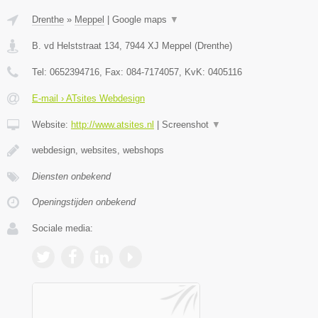
Drenthe
»
Meppel
|
Google maps
▼
B. vd Helststraat 134
,
7944 XJ
Meppel
(
Drenthe
)
Tel:
0652394716
, Fax:
084-7174057
, KvK:
0405116
E-mail › ATsites Webdesign
Website:
http://www.atsites.nl
|
Screenshot
▼
webdesign, websites, webshops
Diensten onbekend
Openingstijden onbekend
Sociale media: