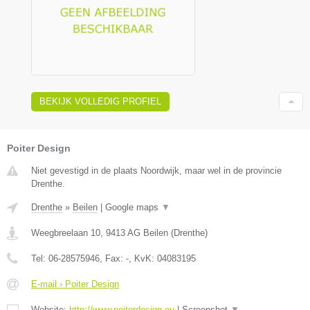
BEKIJK VOLLEDIG PROFIEL
Poiter Design
Niet gevestigd in de plaats Noordwijk, maar wel in de provincie
Drenthe.
Drenthe
»
Beilen
|
Google maps
▼
Weegbreelaan 10
,
9413 AG
Beilen
(
Drenthe
)
Tel:
06-28575946
, Fax:
-
, KvK:
04083195
E-mail › Poiter Design
Website:
http://www.poiterdesign.eu
|
Screenshot
▼