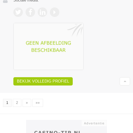
Sociale media:
BEKIJK VOLLEDIG PROFIEL
1
2
»
»»