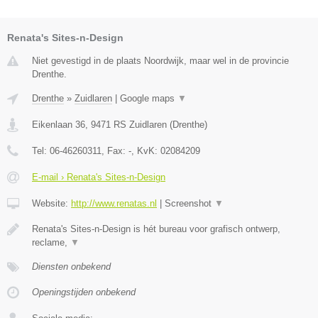
Renata's Sites-n-Design
Niet gevestigd in de plaats Noordwijk, maar wel in de provincie
Drenthe.
Drenthe
»
Zuidlaren
|
Google maps
▼
Eikenlaan 36
,
9471 RS
Zuidlaren
(
Drenthe
)
Tel:
06-46260311
, Fax:
-
, KvK:
02084209
E-mail › Renata's Sites-n-Design
Website:
http://www.renatas.nl
|
Screenshot
▼
Renata's Sites-n-Design is hét bureau voor grafisch ontwerp,
reclame,
▼
Diensten onbekend
Openingstijden onbekend