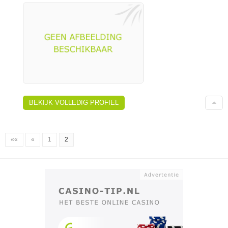
BEKIJK VOLLEDIG PROFIEL
««
«
1
2