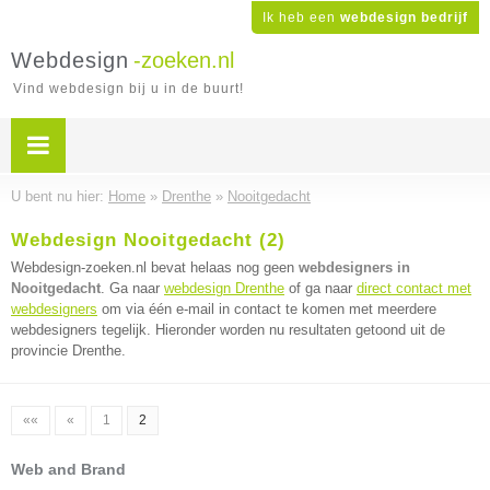
Ik heb een
webdesign bedrijf
Webdesign
-zoeken.nl
Vind webdesign bij u in de buurt!
U bent nu hier:
Home
»
Drenthe
»
Nooitgedacht
Webdesign Nooitgedacht (2)
Webdesign-zoeken.nl bevat helaas nog geen
webdesigners in
Nooitgedacht
. Ga naar
webdesign Drenthe
of ga naar
direct contact met
webdesigners
om via één e-mail in contact te komen met meerdere
webdesigners tegelijk. Hieronder worden nu resultaten getoond uit de
provincie Drenthe.
««
«
1
2
Web and Brand