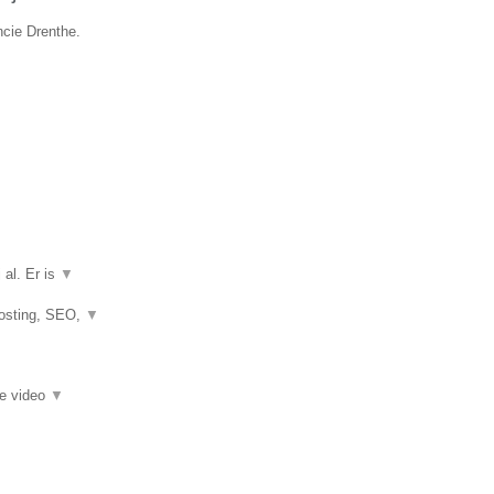
ncie Drenthe.
 al. Er is
▼
hosting, SEO,
▼
ie video
▼