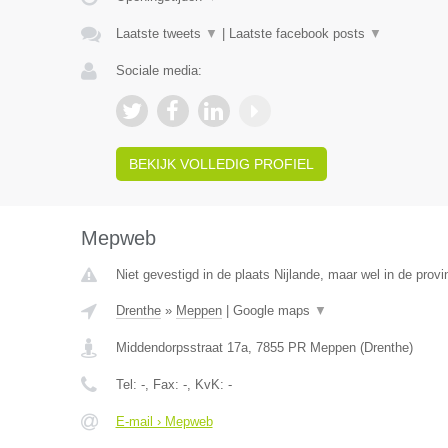
Laatste tweets
▼
|
Laatste facebook posts
▼
Sociale media:
BEKIJK VOLLEDIG PROFIEL
Mepweb
Niet gevestigd in de plaats Nijlande, maar wel in de provi
Drenthe
»
Meppen
|
Google maps
▼
Middendorpsstraat 17a
,
7855 PR
Meppen
(
Drenthe
)
Tel:
-
, Fax:
-
, KvK:
-
E-mail › Mepweb