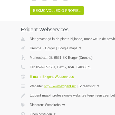
BEKIJK VOLLEDIG PROFIEL
Exigent Webservices
Niet gevestigd in de plaats Nijlande, maar wel in de provi
Drenthe
»
Borger
|
Google maps
▼
Markestraat 95
,
9531 EK
Borger
(
Drenthe
)
Tel:
0599-657551
, Fax:
-
, KvK:
04083571
E-mail › Exigent Webservices
Website:
http://www.exigent.nl/
|
Screenshot
▼
Exigent maakt professionele websites tegen een zeer bet
Diensten: Websitebouw
Openingstijden
▼