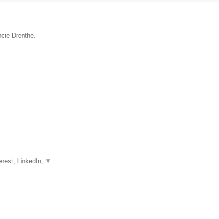
ncie Drenthe.
erest, LinkedIn,
▼