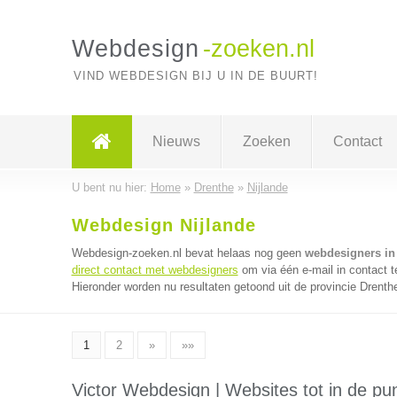
Webdesign
-zoeken.nl
VIND WEBDESIGN BIJ U IN DE BUURT!
Nieuws
Zoeken
Contact
U bent nu hier:
Home
»
Drenthe
»
Nijlande
Webdesign Nijlande
Webdesign-zoeken.nl bevat helaas nog geen
webdesigners in
direct contact met webdesigners
om via één e-mail in contact 
Hieronder worden nu resultaten getoond uit de provincie Drenth
1
2
»
»»
Victor Webdesign | Websites tot in de pun