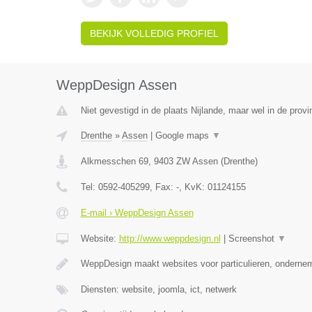
BEKIJK VOLLEDIG PROFIEL
WeppDesign Assen
Niet gevestigd in de plaats Nijlande, maar wel in de provi
Drenthe
»
Assen
|
Google maps
▼
Alkmesschen 69
,
9403 ZW
Assen
(
Drenthe
)
Tel:
0592-405299
, Fax:
-
, KvK:
01124155
E-mail › WeppDesign Assen
Website:
http://www.weppdesign.nl
|
Screenshot
▼
WeppDesign maakt websites voor particulieren, ondernem
Diensten: website, joomla, ict, netwerk