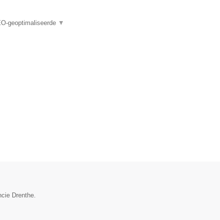
EO-geoptimaliseerde
▼
ncie Drenthe.