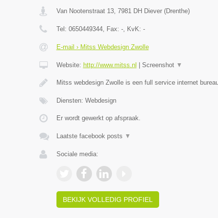
Van Nootenstraat 13
,
7981 DH
Diever
(
Drenthe
)
Tel:
0650449344
, Fax:
-
, KvK:
-
E-mail › Mitss Webdesign Zwolle
Website:
http://www.mitss.nl
|
Screenshot
▼
Mitss webdesign Zwolle is een full service internet bureau
Diensten: Webdesign
Er wordt gewerkt op afspraak.
Laatste facebook posts
▼
Sociale media:
BEKIJK VOLLEDIG PROFIEL