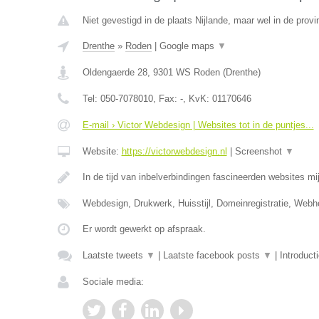
Niet gevestigd in de plaats Nijlande, maar wel in de provi
Drenthe
»
Roden
|
Google maps
▼
Oldengaerde 28
,
9301 WS
Roden
(
Drenthe
)
Tel:
050-7078010
, Fax:
-
, KvK:
01170646
E-mail › Victor Webdesign | Websites tot in de puntjes...
Website:
https://victorwebdesign.nl
|
Screenshot
▼
In de tijd van inbelverbindingen fascineerden websites mij
Webdesign, Drukwerk, Huisstijl, Domeinregistratie, Web
Er wordt gewerkt op afspraak.
Laatste tweets
▼
|
Laatste facebook posts
▼
|
Introduct
Sociale media: