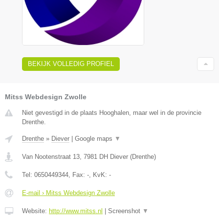
BEKIJK VOLLEDIG PROFIEL
Mitss Webdesign Zwolle
Niet gevestigd in de plaats Hooghalen, maar wel in de provincie
Drenthe.
Drenthe
»
Diever
|
Google maps
▼
Van Nootenstraat 13
,
7981 DH
Diever
(
Drenthe
)
Tel:
0650449344
, Fax:
-
, KvK:
-
E-mail › Mitss Webdesign Zwolle
Website:
http://www.mitss.nl
|
Screenshot
▼