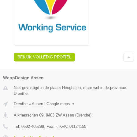
BEKIJK VOLLEDIG PROFIEL
WeppDesign Assen
Niet gevestigd in de plaats Hooghalen, maar wel in de provincie
Drenthe.
Drenthe
»
Assen
|
Google maps
▼
Alkmesschen 69
,
9403 ZW
Assen
(
Drenthe
)
Tel:
0592-405299
, Fax:
-
, KvK:
01124155