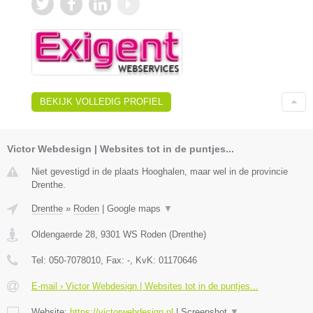
BEKIJK VOLLEDIG PROFIEL
Victor Webdesign | Websites tot in de puntjes...
Niet gevestigd in de plaats Hooghalen, maar wel in de provincie
Drenthe.
Drenthe
»
Roden
|
Google maps
▼
Oldengaerde 28
,
9301 WS
Roden
(
Drenthe
)
Tel:
050-7078010
, Fax:
-
, KvK:
01170646
E-mail › Victor Webdesign | Websites tot in de puntjes...
Website:
https://victorwebdesign.nl
|
Screenshot
▼