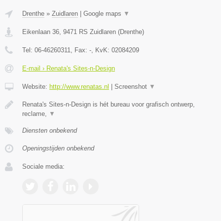
Drenthe
»
Zuidlaren
|
Google maps
▼
Eikenlaan 36
,
9471 RS
Zuidlaren
(
Drenthe
)
Tel:
06-46260311
, Fax:
-
, KvK:
02084209
E-mail › Renata's Sites-n-Design
Website:
http://www.renatas.nl
|
Screenshot
▼
Renata's Sites-n-Design is hét bureau voor grafisch ontwerp,
reclame,
▼
Diensten onbekend
Openingstijden onbekend
Sociale media: