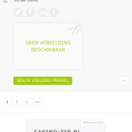
Sociale media:
BEKIJK VOLLEDIG PROFIEL
1
2
»
»»