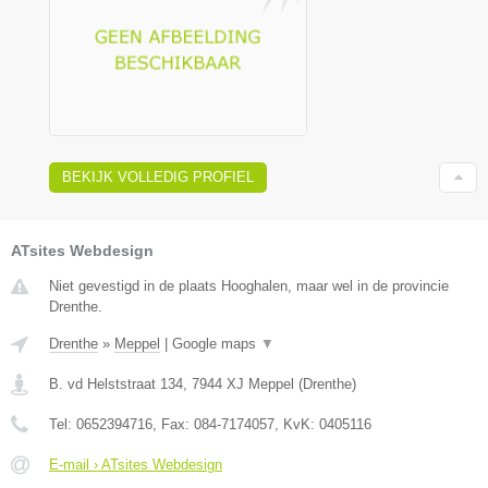
BEKIJK VOLLEDIG PROFIEL
ATsites Webdesign
Niet gevestigd in de plaats Hooghalen, maar wel in de provincie
Drenthe.
Drenthe
»
Meppel
|
Google maps
▼
B. vd Helststraat 134
,
7944 XJ
Meppel
(
Drenthe
)
Tel:
0652394716
, Fax:
084-7174057
, KvK:
0405116
E-mail › ATsites Webdesign