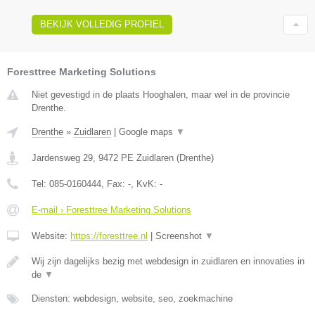
BEKIJK VOLLEDIG PROFIEL
Foresttree Marketing Solutions
Niet gevestigd in de plaats Hooghalen, maar wel in de provincie
Drenthe.
Drenthe
»
Zuidlaren
|
Google maps
▼
Jardensweg 29
,
9472 PE
Zuidlaren
(
Drenthe
)
Tel:
085-0160444
, Fax:
-
, KvK:
-
E-mail › Foresttree Marketing Solutions
Website:
https://foresttree.nl
|
Screenshot
▼
Wij zijn dagelijks bezig met webdesign in zuidlaren en innovaties in
de
▼
Diensten: webdesign, website, seo, zoekmachine