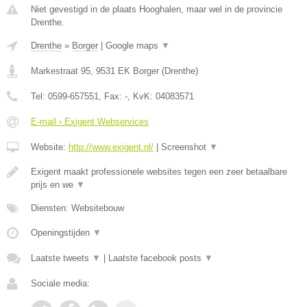
Niet gevestigd in de plaats Hooghalen, maar wel in de provincie
Drenthe.
Drenthe
»
Borger
|
Google maps
▼
Markestraat 95
,
9531 EK
Borger
(
Drenthe
)
Tel:
0599-657551
, Fax:
-
, KvK:
04083571
E-mail › Exigent Webservices
Website:
http://www.exigent.nl/
|
Screenshot
▼
Exigent maakt professionele websites tegen een zeer betaalbare
prijs en we
▼
Diensten: Websitebouw
Openingstijden
▼
Laatste tweets
▼
|
Laatste facebook posts
▼
Sociale media: