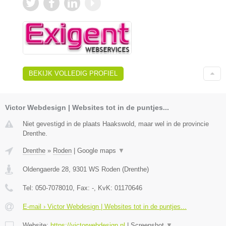
BEKIJK VOLLEDIG PROFIEL
Victor Webdesign | Websites tot in de puntjes...
Niet gevestigd in de plaats Haakswold, maar wel in de provincie
Drenthe.
Drenthe
»
Roden
|
Google maps
▼
Oldengaerde 28
,
9301 WS
Roden
(
Drenthe
)
Tel:
050-7078010
, Fax:
-
, KvK:
01170646
E-mail › Victor Webdesign | Websites tot in de puntjes...
Website:
https://victorwebdesign.nl
|
Screenshot
▼