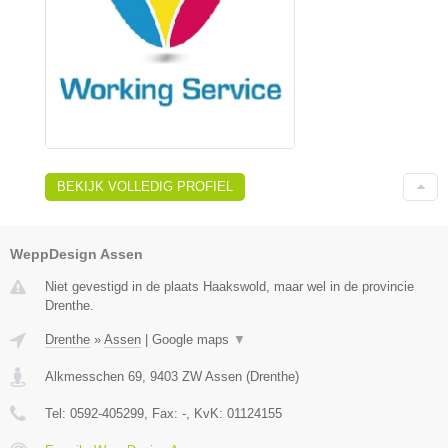
BEKIJK VOLLEDIG PROFIEL
WeppDesign Assen
Niet gevestigd in de plaats Haakswold, maar wel in de provincie
Drenthe.
Drenthe
»
Assen
|
Google maps
▼
Alkmesschen 69
,
9403 ZW
Assen
(
Drenthe
)
Tel:
0592-405299
, Fax:
-
, KvK:
01124155