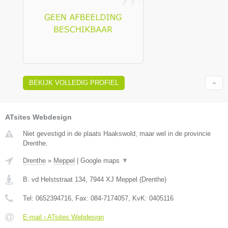
BEKIJK VOLLEDIG PROFIEL
ATsites Webdesign
Niet gevestigd in de plaats Haakswold, maar wel in de provincie
Drenthe.
Drenthe
»
Meppel
|
Google maps
▼
B. vd Helststraat 134
,
7944 XJ
Meppel
(
Drenthe
)
Tel:
0652394716
, Fax:
084-7174057
, KvK:
0405116
E-mail › ATsites Webdesign