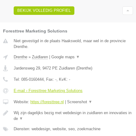
BEKIJK VOLLEDIG PROFIEL
Foresttree Marketing Solutions
Niet gevestigd in de plaats Haakswold, maar wel in de provincie
Drenthe.
Drenthe
»
Zuidlaren
|
Google maps
▼
Jardensweg 29
,
9472 PE
Zuidlaren
(
Drenthe
)
Tel:
085-0160444
, Fax:
-
, KvK:
-
E-mail › Foresttree Marketing Solutions
Website:
https://foresttree.nl
|
Screenshot
▼
Wij zijn dagelijks bezig met webdesign in zuidlaren en innovaties in
de
▼
Diensten: webdesign, website, seo, zoekmachine