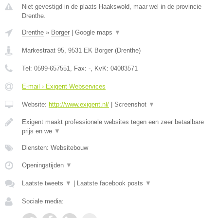
Niet gevestigd in de plaats Haakswold, maar wel in de provincie
Drenthe.
Drenthe
»
Borger
|
Google maps
▼
Markestraat 95
,
9531 EK
Borger
(
Drenthe
)
Tel:
0599-657551
, Fax:
-
, KvK:
04083571
E-mail › Exigent Webservices
Website:
http://www.exigent.nl/
|
Screenshot
▼
Exigent maakt professionele websites tegen een zeer betaalbare
prijs en we
▼
Diensten: Websitebouw
Openingstijden
▼
Laatste tweets
▼
|
Laatste facebook posts
▼
Sociale media: