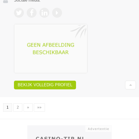
Sociale media:
BEKIJK VOLLEDIG PROFIEL
1
2
»
»»