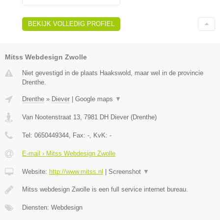
BEKIJK VOLLEDIG PROFIEL
Mitss Webdesign Zwolle
Niet gevestigd in de plaats Haakswold, maar wel in de provincie
Drenthe.
Drenthe
»
Diever
|
Google maps
▼
Van Nootenstraat 13
,
7981 DH
Diever
(
Drenthe
)
Tel:
0650449344
, Fax:
-
, KvK:
-
E-mail › Mitss Webdesign Zwolle
Website:
http://www.mitss.nl
|
Screenshot
▼
Mitss webdesign Zwolle is een full service internet bureau.
Diensten: Webdesign