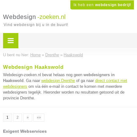
Ik heb een
webdesign bedrijf
Webdesign
-zoeken.nl
Vind webdesign bij u in de buurt!
U bent nu hier:
Home
»
Drenthe
»
Haakswold
Webdesign Haakswold
Webdesign-zoeken.nl bevat helaas nog geen
webdesigners in
Haakswold
. Ga naar
webdesign Drenthe
of ga naar
direct contact met
webdesigners
om via één e-mail in contact te komen met meerdere
webdesigners tegelijk. Hieronder worden nu resultaten getoond uit de
provincie Drenthe.
1
2
»
»»
Exigent Webservices