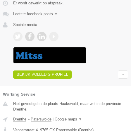
Er wordt gewerkt op afspraak.
Laatste facebook posts
▼
Sociale media:
BEKIJK VOLLEDIG PROFIEL
Working Service
Niet gevestigd in de plaats Haakswold, maar wel in de provincie
Drenthe.
Drenthe
»
Paterswolde
|
Google maps
▼
Vennerstraat 4
,
9765 GX
Paterswolde
(
Drenthe
)