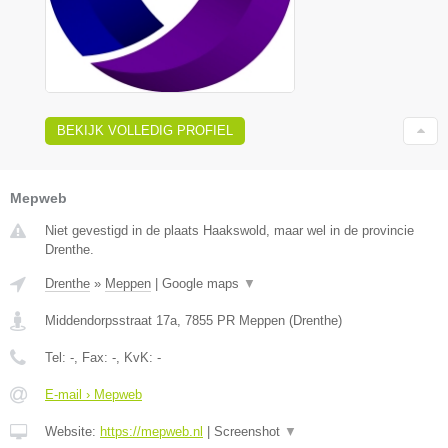
BEKIJK VOLLEDIG PROFIEL
Mepweb
Niet gevestigd in de plaats Haakswold, maar wel in de provincie
Drenthe.
Drenthe
»
Meppen
|
Google maps
▼
Middendorpsstraat 17a
,
7855 PR
Meppen
(
Drenthe
)
Tel:
-
, Fax:
-
, KvK:
-
E-mail › Mepweb
Website:
https://mepweb.nl
|
Screenshot
▼