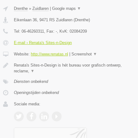
Drenthe
»
Zuidlaren
|
Google maps
▼
Eikenlaan 36
,
9471 RS
Zuidlaren
(
Drenthe
)
Tel:
06-46260311
, Fax:
-
, KvK:
02084209
E-mail › Renata's Sites-n-Design
Website:
http://www.renatas.nl
|
Screenshot
▼
Renata's Sites-n-Design is hét bureau voor grafisch ontwerp,
reclame,
▼
Diensten onbekend
Openingstijden onbekend
Sociale media: