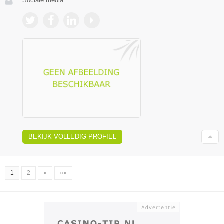
Sociale media:
BEKIJK VOLLEDIG PROFIEL
1
2
»
»»