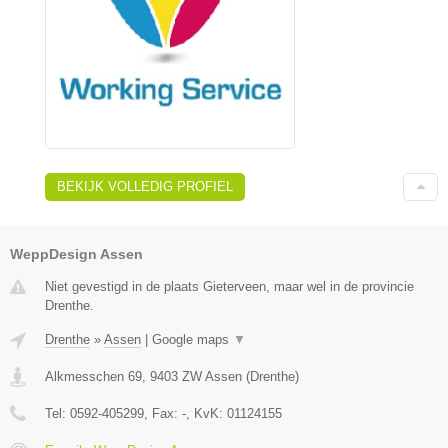
BEKIJK VOLLEDIG PROFIEL
WeppDesign Assen
Niet gevestigd in de plaats Gieterveen, maar wel in de provincie
Drenthe.
Drenthe
»
Assen
|
Google maps
▼
Alkmesschen 69
,
9403 ZW
Assen
(
Drenthe
)
Tel:
0592-405299
, Fax:
-
, KvK:
01124155