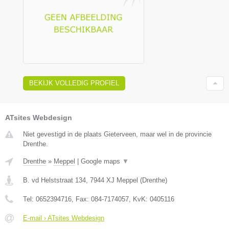
BEKIJK VOLLEDIG PROFIEL
ATsites Webdesign
Niet gevestigd in de plaats Gieterveen, maar wel in de provincie
Drenthe.
Drenthe
»
Meppel
|
Google maps
▼
B. vd Helststraat 134
,
7944 XJ
Meppel
(
Drenthe
)
Tel:
0652394716
, Fax:
084-7174057
, KvK:
0405116
E-mail › ATsites Webdesign