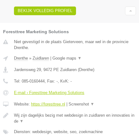
BEKIJK VOLLEDIG PROFIEL
Foresttree Marketing Solutions
Niet gevestigd in de plaats Gieterveen, maar wel in de provincie
Drenthe.
Drenthe
»
Zuidlaren
|
Google maps
▼
Jardensweg 29
,
9472 PE
Zuidlaren
(
Drenthe
)
Tel:
085-0160444
, Fax:
-
, KvK:
-
E-mail › Foresttree Marketing Solutions
Website:
https://foresttree.nl
|
Screenshot
▼
Wij zijn dagelijks bezig met webdesign in zuidlaren en innovaties in
de
▼
Diensten: webdesign, website, seo, zoekmachine