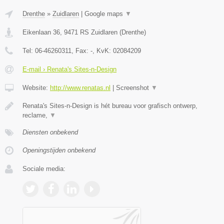
Drenthe
»
Zuidlaren
|
Google maps
▼
Eikenlaan 36
,
9471 RS
Zuidlaren
(
Drenthe
)
Tel:
06-46260311
, Fax:
-
, KvK:
02084209
E-mail › Renata's Sites-n-Design
Website:
http://www.renatas.nl
|
Screenshot
▼
Renata's Sites-n-Design is hét bureau voor grafisch ontwerp,
reclame,
▼
Diensten onbekend
Openingstijden onbekend
Sociale media: