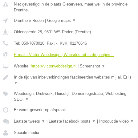
Niet gevestigd in de plaats Gieterveen, maar wel in de provincie
Drenthe.
Drenthe
»
Roden
|
Google maps
▼
Oldengaerde 28
,
9301 WS
Roden
(
Drenthe
)
Tel:
050-7078010
, Fax:
-
, KvK:
01170646
E-mail › Victor Webdesign | Websites tot in de puntjes...
Website:
https://victorwebdesign.nl
|
Screenshot
▼
In de tijd van inbelverbindingen fascineerden websites mij al. Er is
▼
Webdesign, Drukwerk, Huisstijl, Domeinregistratie, Webhosting,
SEO,
▼
Er wordt gewerkt op afspraak.
Laatste tweets
▼
|
Laatste facebook posts
▼
|
Introductie video
▼
Sociale media: