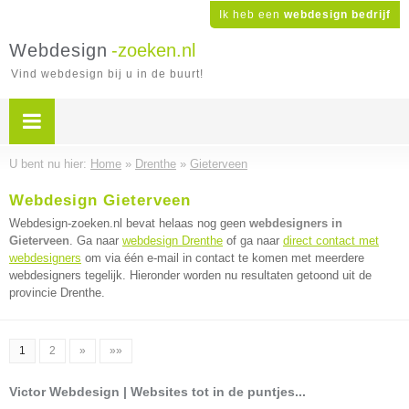
Ik heb een
webdesign bedrijf
Webdesign
-zoeken.nl
Vind webdesign bij u in de buurt!
U bent nu hier:
Home
»
Drenthe
»
Gieterveen
Webdesign Gieterveen
Webdesign-zoeken.nl bevat helaas nog geen
webdesigners in
Gieterveen
. Ga naar
webdesign Drenthe
of ga naar
direct contact met
webdesigners
om via één e-mail in contact te komen met meerdere
webdesigners tegelijk. Hieronder worden nu resultaten getoond uit de
provincie Drenthe.
1
2
»
»»
Victor Webdesign | Websites tot in de puntjes...