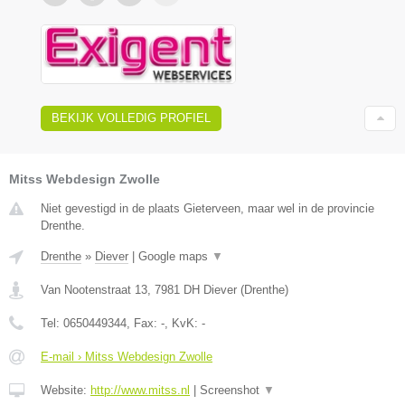
BEKIJK VOLLEDIG PROFIEL
Mitss Webdesign Zwolle
Niet gevestigd in de plaats Gieterveen, maar wel in de provincie
Drenthe.
Drenthe
»
Diever
|
Google maps
▼
Van Nootenstraat 13
,
7981 DH
Diever
(
Drenthe
)
Tel:
0650449344
, Fax:
-
, KvK:
-
E-mail › Mitss Webdesign Zwolle
Website:
http://www.mitss.nl
|
Screenshot
▼