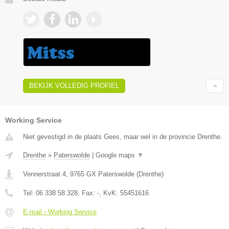
BEKIJK VOLLEDIG PROFIEL
Working Service
Niet gevestigd in de plaats Gees, maar wel in de provincie Drenthe.
Drenthe
»
Paterswolde
|
Google maps
▼
Vennerstraat 4
,
9765 GX
Paterswolde
(
Drenthe
)
Tel:
06 338 58 328
, Fax:
-
, KvK:
55451616
E-mail › Working Service