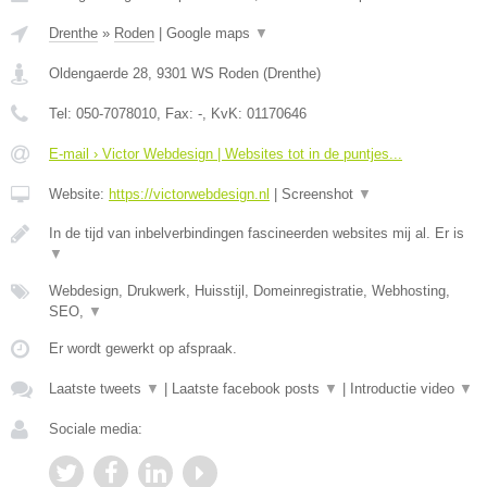
Drenthe
»
Roden
|
Google maps
▼
Oldengaerde 28
,
9301 WS
Roden
(
Drenthe
)
Tel:
050-7078010
, Fax:
-
, KvK:
01170646
E-mail › Victor Webdesign | Websites tot in de puntjes...
Website:
https://victorwebdesign.nl
|
Screenshot
▼
In de tijd van inbelverbindingen fascineerden websites mij al. Er is
▼
Webdesign, Drukwerk, Huisstijl, Domeinregistratie, Webhosting,
SEO,
▼
Er wordt gewerkt op afspraak.
Laatste tweets
▼
|
Laatste facebook posts
▼
|
Introductie video
▼
Sociale media: