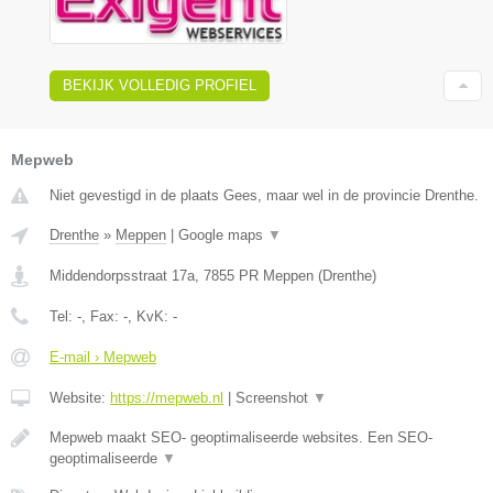
BEKIJK VOLLEDIG PROFIEL
Mepweb
Niet gevestigd in de plaats Gees, maar wel in de provincie Drenthe.
Drenthe
»
Meppen
|
Google maps
▼
Middendorpsstraat 17a
,
7855 PR
Meppen
(
Drenthe
)
Tel:
-
, Fax:
-
, KvK:
-
E-mail › Mepweb
Website:
https://mepweb.nl
|
Screenshot
▼
Mepweb maakt SEO- geoptimaliseerde websites. Een SEO-
geoptimaliseerde
▼