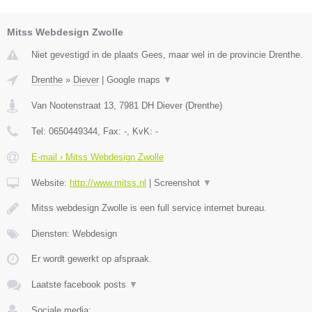
Mitss Webdesign Zwolle
Niet gevestigd in de plaats Gees, maar wel in de provincie Drenthe.
Drenthe
»
Diever
|
Google maps
▼
Van Nootenstraat 13
,
7981 DH
Diever
(
Drenthe
)
Tel:
0650449344
, Fax:
-
, KvK:
-
E-mail › Mitss Webdesign Zwolle
Website:
http://www.mitss.nl
|
Screenshot
▼
Mitss webdesign Zwolle is een full service internet bureau.
Diensten: Webdesign
Er wordt gewerkt op afspraak.
Laatste facebook posts
▼
Sociale media: