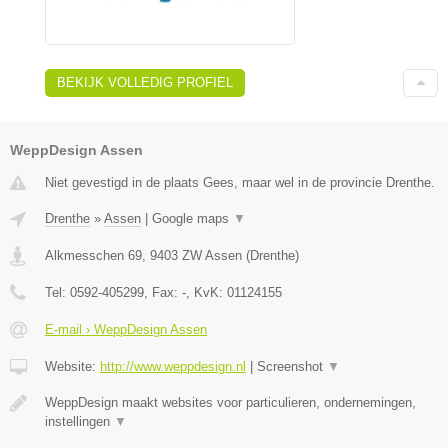
BEKIJK VOLLEDIG PROFIEL
WeppDesign Assen
Niet gevestigd in de plaats Gees, maar wel in de provincie Drenthe.
Drenthe
»
Assen
|
Google maps
▼
Alkmesschen 69
,
9403 ZW
Assen
(
Drenthe
)
Tel:
0592-405299
, Fax:
-
, KvK:
01124155
E-mail › WeppDesign Assen
Website:
http://www.weppdesign.nl
|
Screenshot
▼
WeppDesign maakt websites voor particulieren, ondernemingen,
instellingen
▼