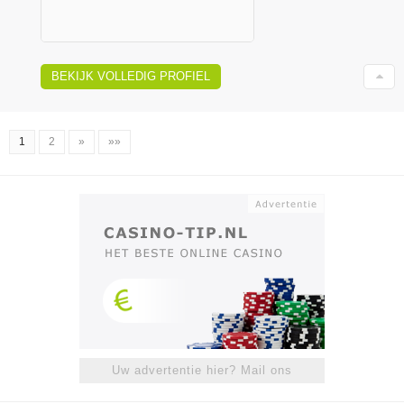
BEKIJK VOLLEDIG PROFIEL
1
2
»
»»
Uw advertentie hier? Mail ons