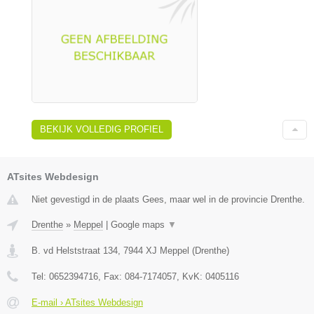
BEKIJK VOLLEDIG PROFIEL
ATsites Webdesign
Niet gevestigd in de plaats Gees, maar wel in de provincie Drenthe.
Drenthe
»
Meppel
|
Google maps
▼
B. vd Helststraat 134
,
7944 XJ
Meppel
(
Drenthe
)
Tel:
0652394716
, Fax:
084-7174057
, KvK:
0405116
E-mail › ATsites Webdesign