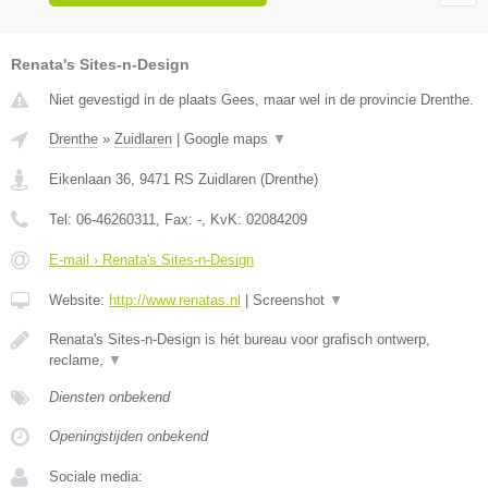
Renata's Sites-n-Design
Niet gevestigd in de plaats Gees, maar wel in de provincie Drenthe.
Drenthe
»
Zuidlaren
|
Google maps
▼
Eikenlaan 36
,
9471 RS
Zuidlaren
(
Drenthe
)
Tel:
06-46260311
, Fax:
-
, KvK:
02084209
E-mail › Renata's Sites-n-Design
Website:
http://www.renatas.nl
|
Screenshot
▼
Renata's Sites-n-Design is hét bureau voor grafisch ontwerp,
reclame,
▼
Diensten onbekend
Openingstijden onbekend
Sociale media: