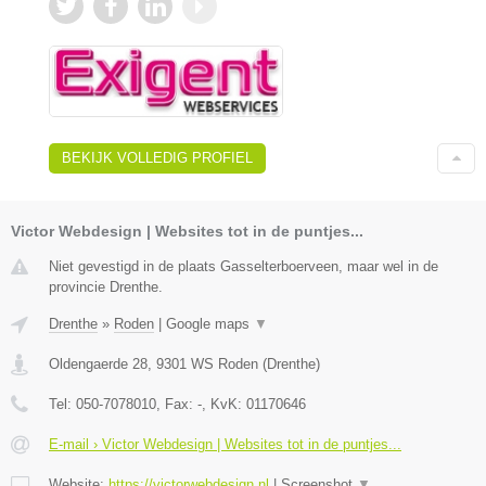
BEKIJK VOLLEDIG PROFIEL
Victor Webdesign | Websites tot in de puntjes...
Niet gevestigd in de plaats Gasselterboerveen, maar wel in de
provincie Drenthe.
Drenthe
»
Roden
|
Google maps
▼
Oldengaerde 28
,
9301 WS
Roden
(
Drenthe
)
Tel:
050-7078010
, Fax:
-
, KvK:
01170646
E-mail › Victor Webdesign | Websites tot in de puntjes...
Website:
https://victorwebdesign.nl
|
Screenshot
▼