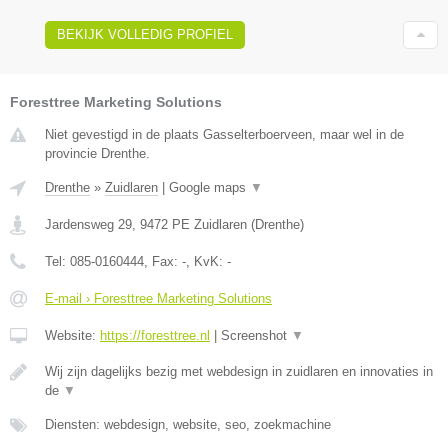
BEKIJK VOLLEDIG PROFIEL
Foresttree Marketing Solutions
Niet gevestigd in de plaats Gasselterboerveen, maar wel in de
provincie Drenthe.
Drenthe
»
Zuidlaren
|
Google maps
▼
Jardensweg 29
,
9472 PE
Zuidlaren
(
Drenthe
)
Tel:
085-0160444
, Fax:
-
, KvK:
-
E-mail › Foresttree Marketing Solutions
Website:
https://foresttree.nl
|
Screenshot
▼
Wij zijn dagelijks bezig met webdesign in zuidlaren en innovaties in
de
▼
Diensten: webdesign, website, seo, zoekmachine