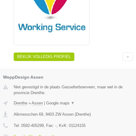
BEKIJK VOLLEDIG PROFIEL
WeppDesign Assen
Niet gevestigd in de plaats Gasselterboerveen, maar wel in de
provincie Drenthe.
Drenthe
»
Assen
|
Google maps
▼
Alkmesschen 69
,
9403 ZW
Assen
(
Drenthe
)
Tel:
0592-405299
, Fax:
-
, KvK:
01124155