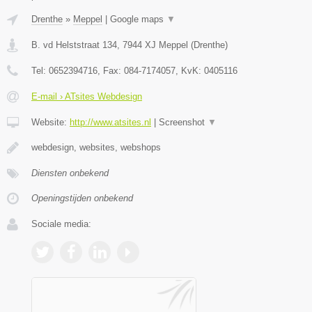
Drenthe
»
Meppel
|
Google maps
▼
B. vd Helststraat 134
,
7944 XJ
Meppel
(
Drenthe
)
Tel:
0652394716
, Fax:
084-7174057
, KvK:
0405116
E-mail › ATsites Webdesign
Website:
http://www.atsites.nl
|
Screenshot
▼
webdesign, websites, webshops
Diensten onbekend
Openingstijden onbekend
Sociale media: