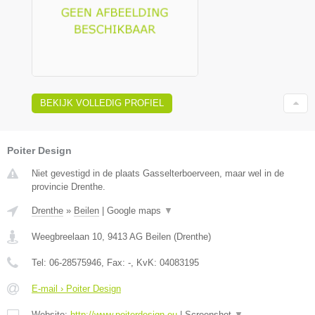
BEKIJK VOLLEDIG PROFIEL
Poiter Design
Niet gevestigd in de plaats Gasselterboerveen, maar wel in de
provincie Drenthe.
Drenthe
»
Beilen
|
Google maps
▼
Weegbreelaan 10
,
9413 AG
Beilen
(
Drenthe
)
Tel:
06-28575946
, Fax:
-
, KvK:
04083195
E-mail › Poiter Design
Website:
http://www.poiterdesign.eu
|
Screenshot
▼