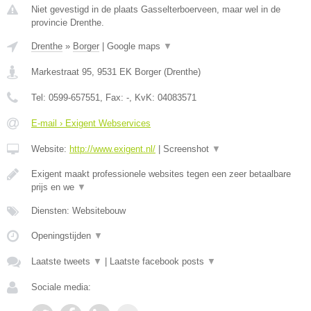
Niet gevestigd in de plaats Gasselterboerveen, maar wel in de
provincie Drenthe.
Drenthe
»
Borger
|
Google maps
▼
Markestraat 95
,
9531 EK
Borger
(
Drenthe
)
Tel:
0599-657551
, Fax:
-
, KvK:
04083571
E-mail › Exigent Webservices
Website:
http://www.exigent.nl/
|
Screenshot
▼
Exigent maakt professionele websites tegen een zeer betaalbare
prijs en we
▼
Diensten: Websitebouw
Openingstijden
▼
Laatste tweets
▼
|
Laatste facebook posts
▼
Sociale media: