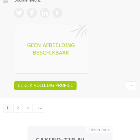
Sociale media:
BEKIJK VOLLEDIG PROFIEL
1
2
»
»»