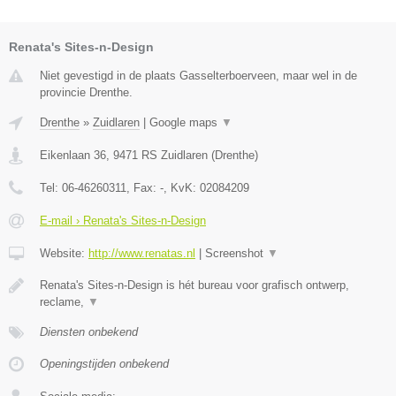
Renata's Sites-n-Design
Niet gevestigd in de plaats Gasselterboerveen, maar wel in de
provincie Drenthe.
Drenthe
»
Zuidlaren
|
Google maps
▼
Eikenlaan 36
,
9471 RS
Zuidlaren
(
Drenthe
)
Tel:
06-46260311
, Fax:
-
, KvK:
02084209
E-mail › Renata's Sites-n-Design
Website:
http://www.renatas.nl
|
Screenshot
▼
Renata's Sites-n-Design is hét bureau voor grafisch ontwerp,
reclame,
▼
Diensten onbekend
Openingstijden onbekend