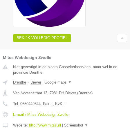
BEKIJK VOLLEDIG PROFIEL
Mitss Webdesign Zwolle
Niet gevestigd in de plaats Gasselterboerveen, maar wel in de
provincie Drenthe.
Drenthe
»
Diever
|
Google maps
▼
Van Nootenstraat 13
,
7981 DH
Diever
(
Drenthe
)
Tel:
0650449344
, Fax:
-
, KvK:
-
E-mail › Mitss Webdesign Zwolle
Website:
http://www.mitss.nl
|
Screenshot
▼