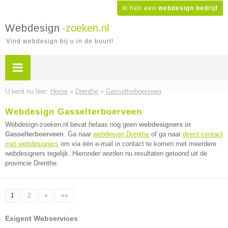
Ik heb een
webdesign bedrijf
Webdesign
-zoeken.nl
Vind webdesign bij u in de buurt!
U bent nu hier:
Home
»
Drenthe
»
Gasselterboerveen
Webdesign Gasselterboerveen
Webdesign-zoeken.nl bevat helaas nog geen
webdesigners in
Gasselterboerveen
. Ga naar
webdesign Drenthe
of ga naar
direct contact
met webdesigners
om via één e-mail in contact te komen met meerdere
webdesigners tegelijk. Hieronder worden nu resultaten getoond uit de
provincie Drenthe.
1
2
»
»»
Exigent Webservices