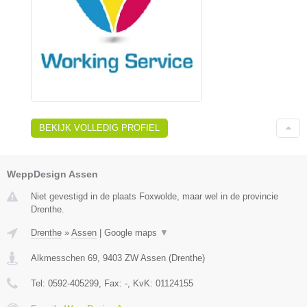
BEKIJK VOLLEDIG PROFIEL
WeppDesign Assen
Niet gevestigd in de plaats Foxwolde, maar wel in de provincie
Drenthe.
Drenthe
»
Assen
|
Google maps
▼
Alkmesschen 69
,
9403 ZW
Assen
(
Drenthe
)
Tel:
0592-405299
, Fax:
-
, KvK:
01124155