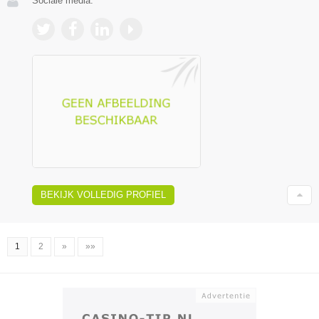
Sociale media:
BEKIJK VOLLEDIG PROFIEL
1
2
»
»»