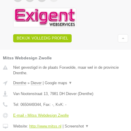
BEKIJK VOLLEDIG PROFIEL
Mitss Webdesign Zwolle
Niet gevestigd in de plaats Foxwolde, maar wel in de provincie
Drenthe.
Drenthe
»
Diever
|
Google maps
▼
Van Nootenstraat 13
,
7981 DH
Diever
(
Drenthe
)
Tel:
0650449344
, Fax:
-
, KvK:
-
E-mail › Mitss Webdesign Zwolle
Website:
http://www.mitss.nl
|
Screenshot
▼