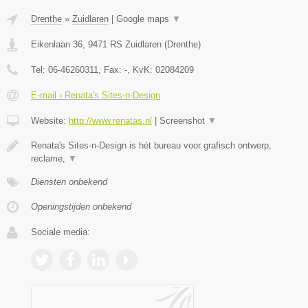
Drenthe
»
Zuidlaren
|
Google maps
▼
Eikenlaan 36
,
9471 RS
Zuidlaren
(
Drenthe
)
Tel:
06-46260311
, Fax:
-
, KvK:
02084209
E-mail › Renata's Sites-n-Design
Website:
http://www.renatas.nl
|
Screenshot
▼
Renata's Sites-n-Design is hét bureau voor grafisch ontwerp,
reclame,
▼
Diensten onbekend
Openingstijden onbekend
Sociale media: