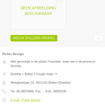
BEKIJK VOLLEDIG PROFIEL
Poiter Design
Niet gevestigd in de plaats Foxwolde, maar wel in de provincie
Drenthe.
Drenthe
»
Beilen
|
Google maps
▼
Weegbreelaan 10
,
9413 AG
Beilen
(
Drenthe
)
Tel:
06-28575946
, Fax:
-
, KvK:
04083195
E-mail › Poiter Design