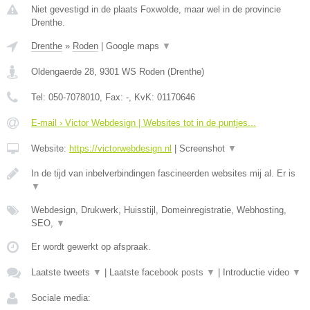
Niet gevestigd in de plaats Foxwolde, maar wel in de provincie
Drenthe.
Drenthe
»
Roden
|
Google maps
▼
Oldengaerde 28
,
9301 WS
Roden
(
Drenthe
)
Tel:
050-7078010
, Fax:
-
, KvK:
01170646
E-mail › Victor Webdesign | Websites tot in de puntjes...
Website:
https://victorwebdesign.nl
|
Screenshot
▼
In de tijd van inbelverbindingen fascineerden websites mij al. Er is
▼
Webdesign, Drukwerk, Huisstijl, Domeinregistratie, Webhosting,
SEO,
▼
Er wordt gewerkt op afspraak.
Laatste tweets
▼
|
Laatste facebook posts
▼
|
Introductie video
▼
Sociale media: