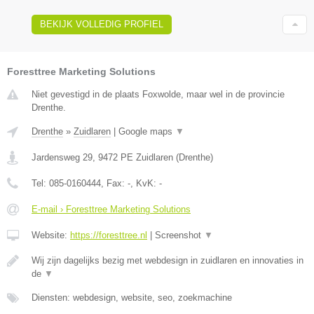
BEKIJK VOLLEDIG PROFIEL
Foresttree Marketing Solutions
Niet gevestigd in de plaats Foxwolde, maar wel in de provincie
Drenthe.
Drenthe
»
Zuidlaren
|
Google maps
▼
Jardensweg 29
,
9472 PE
Zuidlaren
(
Drenthe
)
Tel:
085-0160444
, Fax:
-
, KvK:
-
E-mail › Foresttree Marketing Solutions
Website:
https://foresttree.nl
|
Screenshot
▼
Wij zijn dagelijks bezig met webdesign in zuidlaren en innovaties in
de
▼
Diensten: webdesign, website, seo, zoekmachine