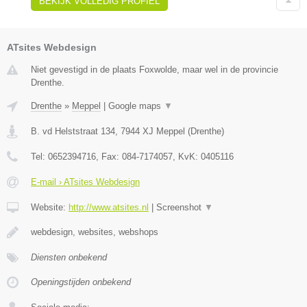
BEKIJK VOLLEDIG PROFIEL
ATsites Webdesign
Niet gevestigd in de plaats Foxwolde, maar wel in de provincie
Drenthe.
Drenthe
»
Meppel
|
Google maps
▼
B. vd Helststraat 134
,
7944 XJ
Meppel
(
Drenthe
)
Tel:
0652394716
, Fax:
084-7174057
, KvK:
0405116
E-mail › ATsites Webdesign
Website:
http://www.atsites.nl
|
Screenshot
▼
webdesign, websites, webshops
Diensten onbekend
Openingstijden onbekend