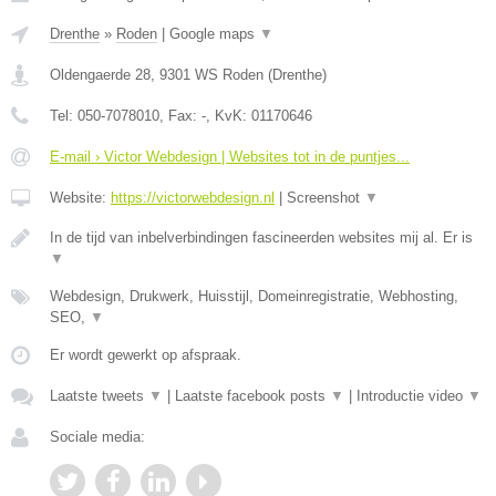
Drenthe
»
Roden
|
Google maps
▼
Oldengaerde 28
,
9301 WS
Roden
(
Drenthe
)
Tel:
050-7078010
, Fax:
-
, KvK:
01170646
E-mail › Victor Webdesign | Websites tot in de puntjes...
Website:
https://victorwebdesign.nl
|
Screenshot
▼
In de tijd van inbelverbindingen fascineerden websites mij al. Er is
▼
Webdesign, Drukwerk, Huisstijl, Domeinregistratie, Webhosting,
SEO,
▼
Er wordt gewerkt op afspraak.
Laatste tweets
▼
|
Laatste facebook posts
▼
|
Introductie video
▼
Sociale media: