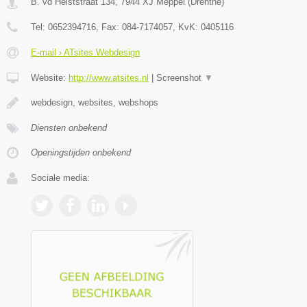
B. vd Helststraat 134
,
7944 XJ
Meppel
(
Drenthe
)
Tel:
0652394716
, Fax:
084-7174057
, KvK:
0405116
E-mail › ATsites Webdesign
Website:
http://www.atsites.nl
|
Screenshot
▼
webdesign, websites, webshops
Diensten onbekend
Openingstijden onbekend
Sociale media: