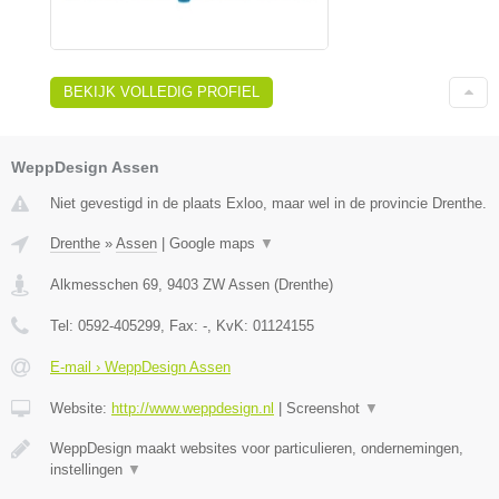
BEKIJK VOLLEDIG PROFIEL
WeppDesign Assen
Niet gevestigd in de plaats Exloo, maar wel in de provincie Drenthe.
Drenthe
»
Assen
|
Google maps
▼
Alkmesschen 69
,
9403 ZW
Assen
(
Drenthe
)
Tel:
0592-405299
, Fax:
-
, KvK:
01124155
E-mail › WeppDesign Assen
Website:
http://www.weppdesign.nl
|
Screenshot
▼
WeppDesign maakt websites voor particulieren, ondernemingen,
instellingen
▼