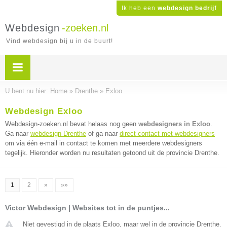
Ik heb een
webdesign bedrijf
Webdesign
-zoeken.nl
Vind webdesign bij u in de buurt!
U bent nu hier:
Home
»
Drenthe
»
Exloo
Webdesign Exloo
Webdesign-zoeken.nl bevat helaas nog geen
webdesigners in Exloo
.
Ga naar
webdesign Drenthe
of ga naar
direct contact met webdesigners
om via één e-mail in contact te komen met meerdere webdesigners
tegelijk. Hieronder worden nu resultaten getoond uit de provincie Drenthe.
1
2
»
»»
Victor Webdesign | Websites tot in de puntjes...
Niet gevestigd in de plaats Exloo, maar wel in de provincie Drenthe.