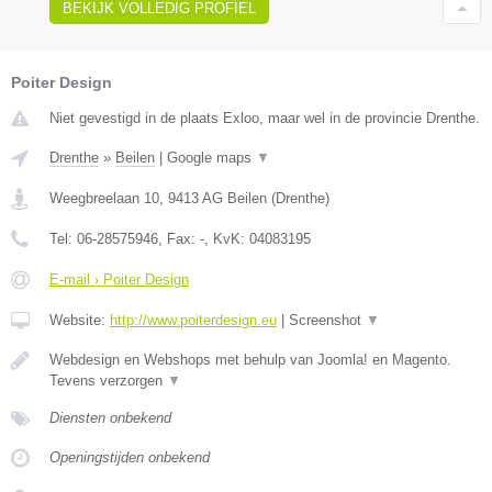
BEKIJK VOLLEDIG PROFIEL
Poiter Design
Niet gevestigd in de plaats Exloo, maar wel in de provincie Drenthe.
Drenthe
»
Beilen
|
Google maps
▼
Weegbreelaan 10
,
9413 AG
Beilen
(
Drenthe
)
Tel:
06-28575946
, Fax:
-
, KvK:
04083195
E-mail › Poiter Design
Website:
http://www.poiterdesign.eu
|
Screenshot
▼
Webdesign en Webshops met behulp van Joomla! en Magento.
Tevens verzorgen
▼
Diensten onbekend
Openingstijden onbekend