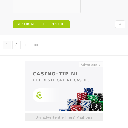
BEKIJK VOLLEDIG PROFIEL
1
2
»
»»
Uw advertentie hier? Mail ons