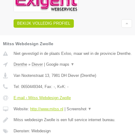
BEKIJK VOLLEDIG PROFIEL
Mitss Webdesign Zwolle
Niet gevestigd in de plaats Exloo, maar wel in de provincie Drenthe.
Drenthe
»
Diever
|
Google maps
▼
Van Nootenstraat 13
,
7981 DH
Diever
(
Drenthe
)
Tel:
0650449344
, Fax:
-
, KvK:
-
E-mail › Mitss Webdesign Zwolle
Website:
http://www.mitss.nl
|
Screenshot
▼
Mitss webdesign Zwolle is een full service internet bureau.
Diensten: Webdesign