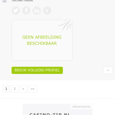
Sociale media:
BEKIJK VOLLEDIG PROFIEL
1
2
»
»»