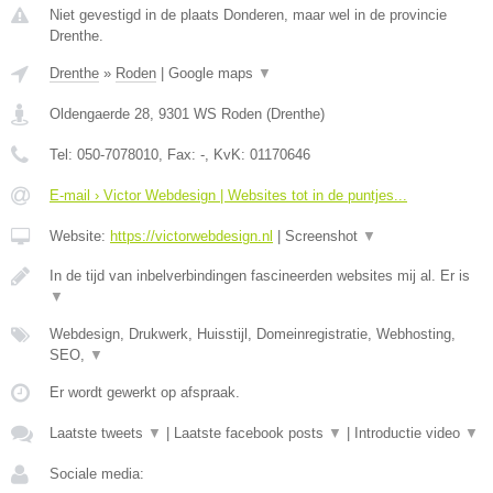
Niet gevestigd in de plaats Donderen, maar wel in de provincie
Drenthe.
Drenthe
»
Roden
|
Google maps
▼
Oldengaerde 28
,
9301 WS
Roden
(
Drenthe
)
Tel:
050-7078010
, Fax:
-
, KvK:
01170646
E-mail › Victor Webdesign | Websites tot in de puntjes...
Website:
https://victorwebdesign.nl
|
Screenshot
▼
In de tijd van inbelverbindingen fascineerden websites mij al. Er is
▼
Webdesign, Drukwerk, Huisstijl, Domeinregistratie, Webhosting,
SEO,
▼
Er wordt gewerkt op afspraak.
Laatste tweets
▼
|
Laatste facebook posts
▼
|
Introductie video
▼
Sociale media: