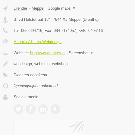
Drenthe
»
Meppel
|
Google maps
▼
B. vd Helststraat 134
,
7944 XJ
Meppel
(
Drenthe
)
Tel:
0652394716
, Fax:
084-7174057
, KvK:
0405116
E-mail › ATsites Webdesign
Website:
http://www.atsites.nl
|
Screenshot
▼
webdesign, websites, webshops
Diensten onbekend
Openingstijden onbekend
Sociale media: