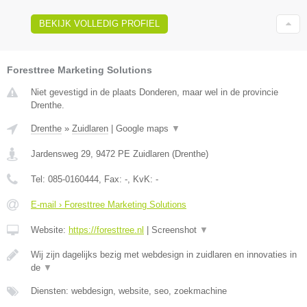
BEKIJK VOLLEDIG PROFIEL
Foresttree Marketing Solutions
Niet gevestigd in de plaats Donderen, maar wel in de provincie
Drenthe.
Drenthe
»
Zuidlaren
|
Google maps
▼
Jardensweg 29
,
9472 PE
Zuidlaren
(
Drenthe
)
Tel:
085-0160444
, Fax:
-
, KvK:
-
E-mail › Foresttree Marketing Solutions
Website:
https://foresttree.nl
|
Screenshot
▼
Wij zijn dagelijks bezig met webdesign in zuidlaren en innovaties in
de
▼
Diensten: webdesign, website, seo, zoekmachine