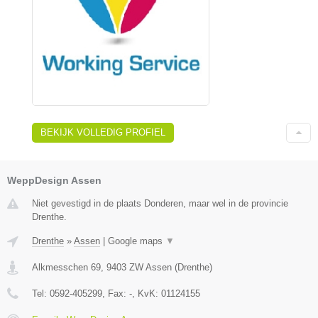
BEKIJK VOLLEDIG PROFIEL
WeppDesign Assen
Niet gevestigd in de plaats Donderen, maar wel in de provincie
Drenthe.
Drenthe
»
Assen
|
Google maps
▼
Alkmesschen 69
,
9403 ZW
Assen
(
Drenthe
)
Tel:
0592-405299
, Fax:
-
, KvK:
01124155