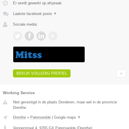
Er wordt gewerkt op afspraak.
Laatste facebook posts
▼
Sociale media:
BEKIJK VOLLEDIG PROFIEL
Working Service
Niet gevestigd in de plaats Donderen, maar wel in de provincie
Drenthe.
Drenthe
»
Paterswolde
|
Google maps
▼
Vennerstraat 4
,
9765 GX
Paterswolde
(
Drenthe
)