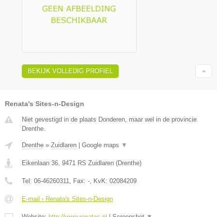
BEKIJK VOLLEDIG PROFIEL
Renata's Sites-n-Design
Niet gevestigd in de plaats Donderen, maar wel in de provincie
Drenthe.
Drenthe
»
Zuidlaren
|
Google maps
▼
Eikenlaan 36
,
9471 RS
Zuidlaren
(
Drenthe
)
Tel:
06-46260311
, Fax:
-
, KvK:
02084209
E-mail › Renata's Sites-n-Design
Website:
http://www.renatas.nl
|
Screenshot
▼