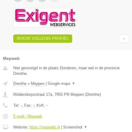
BEKIJK VOLLEDIG PROFIEL
Mepweb
Niet gevestigd in de plaats Donderen, maar wel in de provincie
Drenthe.
Drenthe
»
Meppen
|
Google maps
▼
Middendorpsstraat 17a
,
7855 PR
Meppen
(
Drenthe
)
Tel:
-
, Fax:
-
, KvK:
-
E-mail › Mepweb
Website:
https://mepweb.nl
|
Screenshot
▼