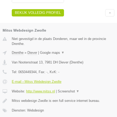
BEKIJK VOLLEDIG PROFIEL
Mitss Webdesign Zwolle
Niet gevestigd in de plaats Donderen, maar wel in de provincie
Drenthe.
Drenthe
»
Diever
|
Google maps
▼
Van Nootenstraat 13
,
7981 DH
Diever
(
Drenthe
)
Tel:
0650449344
, Fax:
-
, KvK:
-
E-mail › Mitss Webdesign Zwolle
Website:
http://www.mitss.nl
|
Screenshot
▼
Mitss webdesign Zwolle is een full service internet bureau.
Diensten: Webdesign