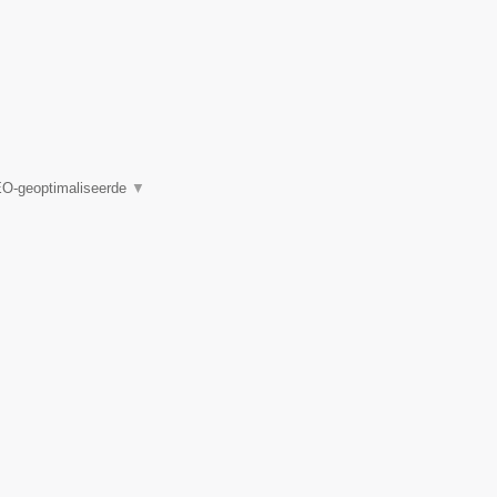
EO-geoptimaliseerde
▼