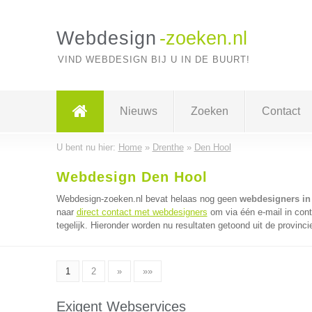
Webdesign
-zoeken.nl
VIND WEBDESIGN BIJ U IN DE BUURT!
Nieuws
Zoeken
Contact
U bent nu hier:
Home
»
Drenthe
»
Den Hool
Webdesign Den Hool
Webdesign-zoeken.nl bevat helaas nog geen
webdesigners in
naar
direct contact met webdesigners
om via één e-mail in con
tegelijk. Hieronder worden nu resultaten getoond uit de provinci
1
2
»
»»
Exigent Webservices