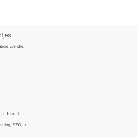
tjes...
incie Drenthe.
 al. Er is
▼
hosting, SEO,
▼