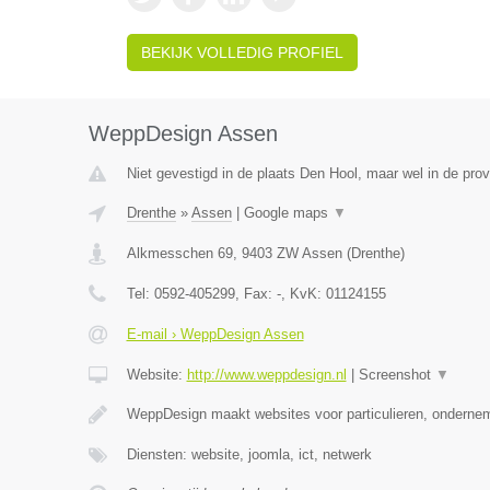
BEKIJK VOLLEDIG PROFIEL
WeppDesign Assen
Niet gevestigd in de plaats Den Hool, maar wel in de prov
Drenthe
»
Assen
|
Google maps
▼
Alkmesschen 69
,
9403 ZW
Assen
(
Drenthe
)
Tel:
0592-405299
, Fax:
-
, KvK:
01124155
E-mail › WeppDesign Assen
Website:
http://www.weppdesign.nl
|
Screenshot
▼
WeppDesign maakt websites voor particulieren, ondernem
Diensten: website, joomla, ict, netwerk