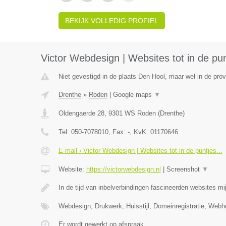
BEKIJK VOLLEDIG PROFIEL
Victor Webdesign | Websites tot in de pun
Niet gevestigd in de plaats Den Hool, maar wel in de prov
Drenthe
»
Roden
|
Google maps
▼
Oldengaerde 28
,
9301 WS
Roden
(
Drenthe
)
Tel:
050-7078010
, Fax:
-
, KvK:
01170646
E-mail › Victor Webdesign | Websites tot in de puntjes...
Website:
https://victorwebdesign.nl
|
Screenshot
▼
In de tijd van inbelverbindingen fascineerden websites mij
Webdesign, Drukwerk, Huisstijl, Domeinregistratie, Web
Er wordt gewerkt op afspraak.