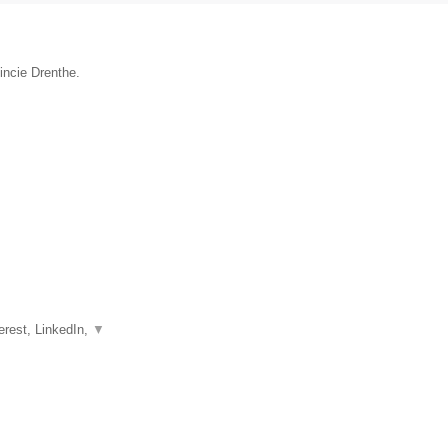
incie Drenthe.
erest, LinkedIn,
▼