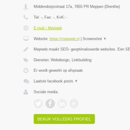
Middendorpsstraat 17a
,
7855 PR
Meppen
(
Drenthe
)
Tel:
-
, Fax:
-
, KvK:
-
E-mail › Mepweb
Website:
https://mepweb.nl
|
Screenshot
▼
Mepweb maakt SEO- geoptimaliseerde websites. Een S
Diensten: Webdesign, Linkbuilding
Er wordt gewerkt op afspraak.
Laatste facebook posts
▼
Sociale media:
BEKIJK VOLLEDIG PROFIEL