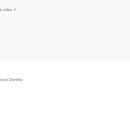
ie video
▼
incie Drenthe.