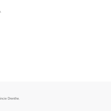
.
incie Drenthe.