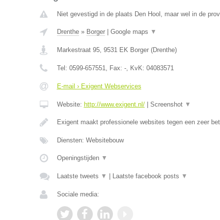
Niet gevestigd in de plaats Den Hool, maar wel in de prov
Drenthe
»
Borger
|
Google maps
▼
Markestraat 95
,
9531 EK
Borger
(
Drenthe
)
Tel:
0599-657551
, Fax:
-
, KvK:
04083571
E-mail › Exigent Webservices
Website:
http://www.exigent.nl/
|
Screenshot
▼
Exigent maakt professionele websites tegen een zeer bet
Diensten: Websitebouw
Openingstijden
▼
Laatste tweets
▼
|
Laatste facebook posts
▼
Sociale media: